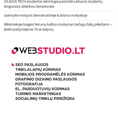
VILNIUS TECH studentai sėkmingai pasirodė Lietuvos studentų
lengvosios atletikos čempionate
Galimybė mokytis Demokratinėje kultūros mokykloje
Bibliotekoje baigėsi lietuvių kalbos mokymai trečiųjų šalių piliečiams –
įteikti pažymėjimai 19-ai dalyvių