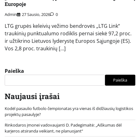
Europoje
Admin
27 Sausio, 2026
0
LTG grupės keleivių vežimo bendrovės „LTG Link“
traukinių punktualumo rodiklis pernai siekė 97,2 proc.
ir užtikrino Lietuvos lyderystę Europos Sąjungoje (ES).
Vos 2,8 proc. traukinių […]
Paieška
Paieška
Naujausi įrašai
Kodėl pasaulio futbolo čempionatas yra vienas iš didžiausių logistikos
projektų pasaulyje?
Rinkodaros įmonei vadovaujanti D. Padegimaitė: „Aiškumas dėl
karjeros atsiranda veikiant, ne planuojant“