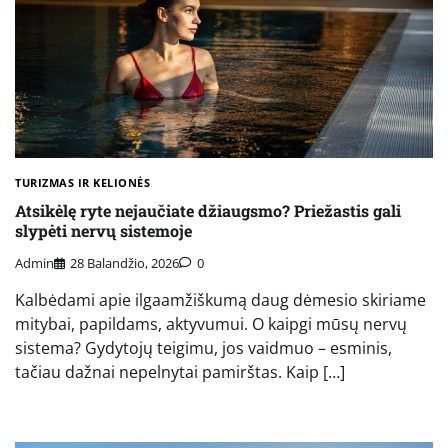
TURIZMAS IR KELIONĖS
Atsikėlę ryte nejaučiate džiaugsmo? Priežastis gali
slypėti nervų sistemoje
Admin
28 Balandžio, 2026
0
Kalbėdami apie ilgaamžiškumą daug dėmesio skiriame
mitybai, papildams, aktyvumui. O kaipgi mūsų nervų
sistema? Gydytojų teigimu, jos vaidmuo – esminis,
tačiau dažnai nepelnytai pamirštas. Kaip […]