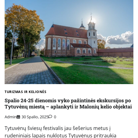
TURIZMAS IR KELIONĖS
Spalio 24-25 dienomis vyko pažintinės ekskursijos po
Tytuvėnų miestą – aplankyti ir Malonių kelio objektai
Admin
30 Spalio, 2025
0
Tytuvėnų šviesų festivalis jau šešerius metus į
rudeniniais lapais nuklotus Tytuvėnus pritraukia