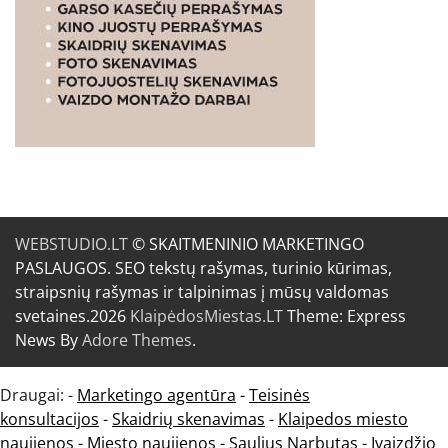
WEBSTUDIO.LT
© SKAITMENINIO MARKETINGO
PASLAUGOS. SEO tekstų rašymas, turinio kūrimas,
straipsnių rašymas ir talpinimas į mūsų valdomas
svetaines.2026
KlaipėdosMiestas.LT
Theme: Express
News By
Adore Themes
.
Draugai: -
Marketingo agentūra
-
Teisinės
konsultacijos
-
Skaidrių skenavimas
-
Klaipedos miesto
naujienos
-
Miesto naujienos
-
Saulius Narbutas
-
Įvaizdžio