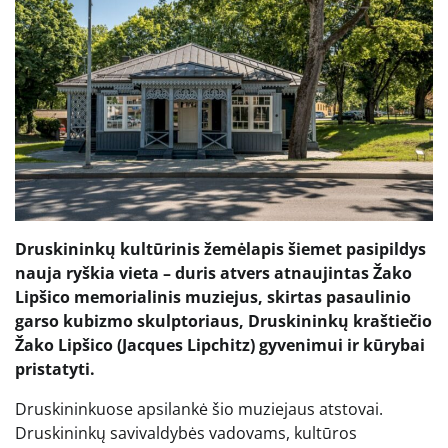
Druskininkų kultūrinis žemėlapis šiemet pasipildys
nauja ryškia vieta – duris atvers atnaujintas Žako
Lipšico memorialinis muziejus, skirtas pasaulinio
garso kubizmo skulptoriaus, Druskininkų kraštiečio
Žako Lipšico (Jacques Lipchitz) gyvenimui ir kūrybai
pristatyti.
Druskininkuose apsilankė šio muziejaus atstovai.
Druskininkų savivaldybės vadovams, kultūros