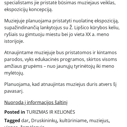
specialistams jie pristatė būsimas muziejaus veiklas,
ekspozicijų koncepciją.
Muziejuje planuojama pristatyti nuolatinę ekspoziciją,
supažindinančią lankytojus su Ž. Lipšico kūrybos keliu,
ryšiais su gimtuoju miestu bei jo vieta XX a. meno
istorijoje.
Atnaujintame muziejuje bus pristatomos ir kintamos
parodos, vyks edukacinės programos, skirtos visoms
amžiaus grupėms – nuo jaunųjų tyrinėtojų iki meno
mylėtojų.
Planuojama, kad atnaujintas muziejus duris atvers šį
pavasarį.
Nuoroda į informacijos šaltinį
Posted in
TURIZMAS IR KELIONĖS
Tagged
dar
,
Druskininkų
,
kultūriniame
,
muziejus
,