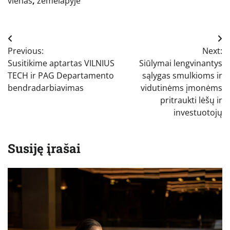
vienas
,
žemėlapyje
Navigacija
Previous:
Next:
tarp
Susitikime aptartas VILNIUS
Siūlymai lengvinantys
įrašų
TECH ir PAG Departamento
sąlygas smulkioms ir
bendradarbiavimas
vidutinėms įmonėms
pritraukti lėšų ir
investuotojų
Susiję įrašai