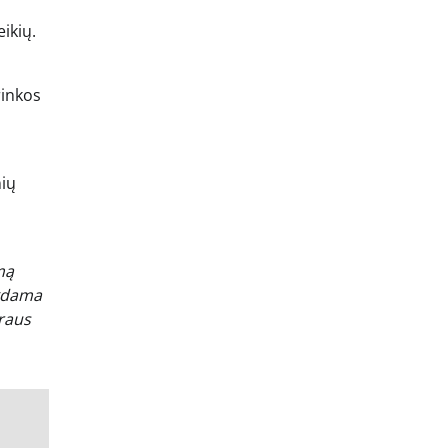
ikių.
rinkos
nių
mą
ikdama
araus