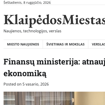
Skip
Šeštadienis, 8 rugpjūčio, 2026
to
KlaipėdosMiesta
content
Naujienos, technologijos, verslas
MIESTO NAUJIENOS
ŠVIETIMAS IR MOKSLAS
VERSLA
Finansų ministerija: atnauj
ekonomiką
Posted on
5 vasario, 2026