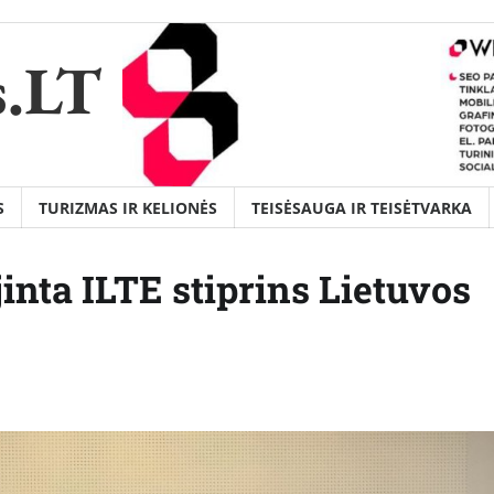
s.LT
S
TURIZMAS IR KELIONĖS
TEISĖSAUGA IR TEISĖTVARKA
inta ILTE stiprins Lietuvos