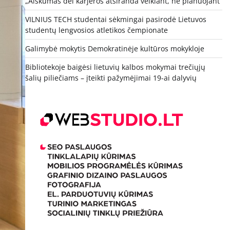
„Aiškumas dėl karjeros atsiranda veikiant, ne planuojant“
VILNIUS TECH studentai sėkmingai pasirodė Lietuvos
studentų lengvosios atletikos čempionate
Galimybė mokytis Demokratinėje kultūros mokykloje
Bibliotekoje baigėsi lietuvių kalbos mokymai trečiųjų
šalių piliečiams – įteikti pažymėjimai 19-ai dalyvių