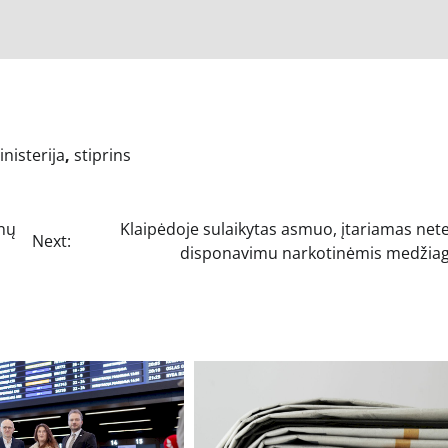
nisterija
,
stiprins
nų
Klaipėdoje sulaikytas asmuo, įtariamas net
Next:
disponavimu narkotinėmis medžia