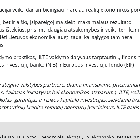
tucijai veikti dar ambicingiau ir arčiau realių ekonomikos pore
, bet ir aiškų įsipareigojimą siekti maksimalaus rezultato.
us išteklius, prisiimti daugiau atsakomybės ir veikti ten, kur 
dėti Lietuvos ekonomikai augti tada, kai sąlygos tam nėra
as.
ldymo praktikas, ILTE valdyme dalyvaus tarptautinių finansi
investicijų banko (NIB) ir Europos investicijų fondo (EIF) –
 strateginė valstybės partnerė, didina finansavimo prieinamu
jas, žaliąsias iniciatyvas bei ekonomikos atsparumą. ILTE, ve
kolas, garantijas ir rizikos kapitalo investicijas, siekdama tv
rptautinių kredito reitingų agentūrų įvertinimus, ILTE galės
klauso 100 proc. bendrovės akcijų, o akcininko teises ir