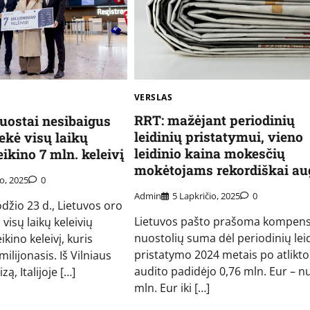
VERSLAS
RRT: mažėjant periodinių
 uostai nesibaigus
leidinių pristatymui, vieno
kė visų laikų
leidinio kaina mokesčių
ikino 7 mln. keleivį
mokėtojams rekordiškai au
o, 2025
0
Admin
5 Lapkričio, 2025
0
džio 23 d., Lietuvos oro
Lietuvos pašto prašoma kompens
 visų laikų keleivių
nuostolių suma dėl periodinių lei
ikino keleivį, kuris
pristatymo 2024 metais po atlikto
ilijonasis. Iš Vilniaus
audito padidėjo 0,76 mln. Eur – n
zą, Italijoje […]
mln. Eur iki […]