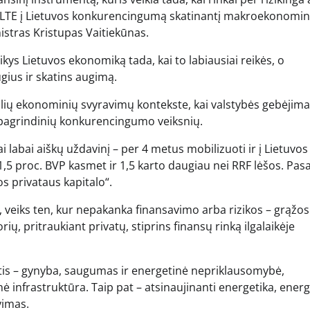
 ILTE į Lietuvos konkurencingumą skatinantį makroekonomin
istras Kristupas Vaitiekūnas.
ikys Lietuvos ekonomiką tada, kai to labiausiai reikės, o
ius ir skatins augimą.
lių ekonominių svyravimų kontekste, kai valstybės gebėjim
 pagrindinių konkurencingumo veiksnių.
jai labai aiškų uždavinį – per 4 metus mobilizuoti ir į Lietuvos
e 1,5 proc. BVP kasmet ir 1,5 karto daugiau nei RRF lėšos. Pas
os privataus kapitalo“.
 veiks ten, kur nepakanka finansavimo arba rizikos – grąžos
rių, pritraukiant privatų, stiprins finansų rinką ilgalaikėje
yptis – gynyba, saugumas ir energetinė nepriklausomybė,
nė infrastruktūra. Taip pat – atsinaujinanti energetika, energ
vimas.