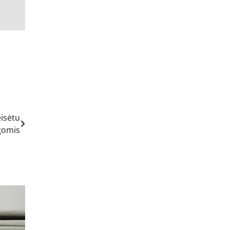
eisėtu
gomis