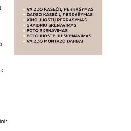
į
as
ak
inis