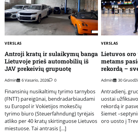
VERSLAS
VERSLAS
Antroji kratų ir sulaikymų banga
Lietuvos oro
Lietuvoje prieš automobilių iš
metams pasie
JAV prekeivių grupuotę
rekordą – sve
Admin
6 Vasario, 2026
0
Admin
30 Gruodži
Finansinių nusikaltimų tyrimo tarnybos
Antradienį, gruo
(FNTT) pareigūnai, bendradarbiaudami
uostai užfiksavo
su Europol ir Vokietijos mokesčių
rekordą ir pasve
tyrimo biuro (Steuerfahndung) tyrėjais
šiemet –septynim
atliko per 40 kratų skirtinguose Lietuvos
oro uosto į Trevi
miestuose. Tai antrasis […]