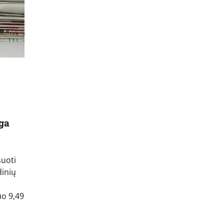
ga
uoti
dinių
uo 9,49