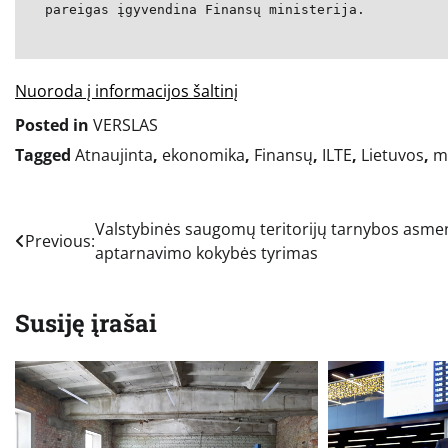
pareigas įgyvendina Finansų ministerija.
Nuoroda į informacijos šaltinį
Posted in
VERSLAS
Tagged
Atnaujinta
,
ekonomika
,
Finansų
,
ILTE
,
Lietuvos
,
mi
Navigacija
Valstybinės saugomų teritorijų tarnybos asme
Previous:
aptarnavimo kokybės tyrimas
tarp
įrašų
Susiję įrašai