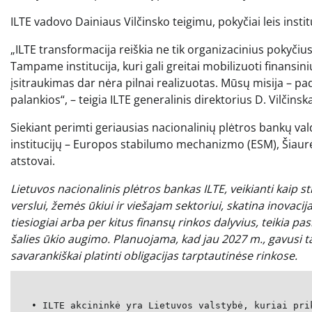
ILTE vadovo Dainiaus Vilčinsko teigimu, pokyčiai leis insti
„ILTE transformacija reiškia ne tik organizacinius pokyčius
Tampame institucija, kuri gali greitai mobilizuoti finansini
įsitraukimas dar nėra pilnai realizuotas. Mūsų misija – pa
palankios“, – teigia ILTE generalinis direktorius D. Vilčinsk
Siekiant perimti geriausias nacionalinių plėtros bankų va
institucijų – Europos stabilumo mechanizmo (ESM), Šiaurės 
atstovai.
Lietuvos nacionalinis plėtros bankas ILTE, veikianti kaip
verslui, žemės ūkiui ir viešajam sektoriui, skatina inovaci
tiesiogiai arba per kitus finansų rinkos dalyvius, teikia pas
šalies ūkio augimo. Planuojama, kad jau 2027 m., gavusi ta
savarankiškai platinti obligacijas tarptautinėse rinkose.
• ILTE akcininkė yra Lietuvos valstybė, kuriai pri