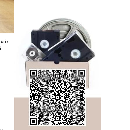
u ir
 –
ar