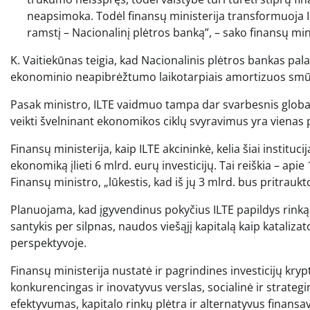
neapsimoka. Todėl finansų ministerija transformuoja
ramstį – Nacionalinį plėtros banką”, – sako finansų min
K. Vaitiekūnas teigia, kad Nacionalinis plėtros bankas pala
ekonominio neapibrėžtumo laikotarpiais amortizuos smūg
Pasak ministro, ILTE vaidmuo tampa dar svarbesnis globa
veikti švelninant ekonomikos ciklų svyravimus yra vienas
Finansų ministerija, kaip ILTE akcininkė, kelia šiai instituci
ekonomiką įlieti 6 mlrd. eurų investicijų. Tai reiškia – api
Finansų ministro, „lūkestis, kad iš jų 3 mlrd. bus pritraukt
Planuojama, kad įgyvendinus pokyčius ILTE papildys rinką,
santykis per silpnas, naudos viešąjį kapitalą kaip katalizato
perspektyvoje.
Finansų ministerija nustatė ir pagrindines investicijų kr
konkurencingas ir inovatyvus verslas, socialinė ir strategi
efektyvumas, kapitalo rinkų plėtra ir alternatyvus finansa