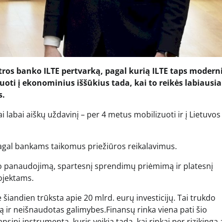
tros banko ILTE pertvarką, pagal kurią ILTE taps moderni
ti į ekonominius iššūkius tada, kai to reikės labiausiai
s.
jai labai aiškų uždavinį – per 4 metus mobilizuoti ir į Lietuvos
pagal bankams taikomus priežiūros reikalavimus.
alo panaudojimą, spartesnį sprendimų priėmimą ir platesnį
ojektams.
šiandien trūksta apie 20 mlrd. eurų investicijų. Tai trukdo
ą ir neišnaudotas galimybes.Finansų rinka viena pati šio
nsinį instrumentą, kuris veikia tada, kai rinkai per rizikinga 