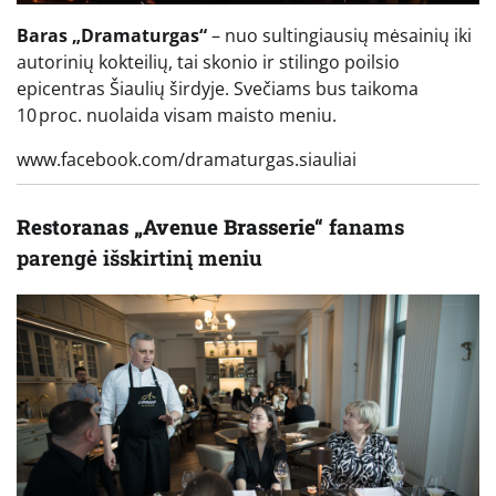
Baras „Dramaturgas“
– nuo sultingiausių mėsainių iki
autorinių kokteilių, tai skonio ir stilingo poilsio
epicentras Šiaulių širdyje. Svečiams bus taikoma
10 proc. nuolaida visam maisto meniu.
www.facebook.com/dramaturgas.siauliai
Restoranas „Avenue Brasserie“
fanams
parengė išskirtinį meniu