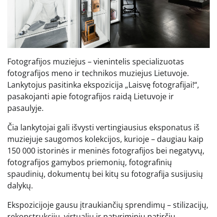
Fotografijos muziejus – vienintelis specializuotas
fotografijos meno ir technikos muziejus Lietuvoje.
Lankytojus pasitinka ekspozicija „Laisvę fotografijai!“,
pasakojanti apie fotografijos raidą Lietuvoje ir
pasaulyje.
Čia lankytojai gali išvysti vertingiausius eksponatus iš
muziejuje saugomos kolekcijos, kurioje – daugiau kaip
150 000 istorinės ir meninės fotografijos bei negatyvų,
fotografijos gamybos priemonių, fotografinių
spaudinių, dokumentų bei kitų su fotografija susijusių
dalykų.
Ekspozicijoje gausu įtraukiančių sprendimų – stilizacijų,
rekonstrukcijų, virtualių ir patyriminių patirčių.