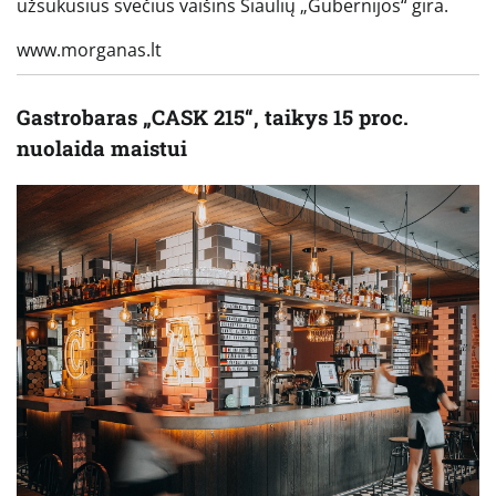
užsukusius svečius vaišins Šiaulių „Gubernijos“ gira.
www.morganas.lt
Gastrobaras „CASK 215“, taikys 15 proc.
nuolaida maistui