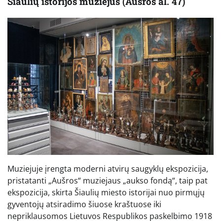
Šiaulių istorijos muziejus (Aušros al. 47)
Muziejuje įrengta moderni atvirų saugyklų ekspozicija,
pristatanti „Aušros“ muziejaus „aukso fondą“, taip pat
ekspozicija, skirta Šiaulių miesto istorijai nuo pirmųjų
gyventojų atsiradimo šiuose kraštuose iki
nepriklausomos Lietuvos Respublikos paskelbimo 1918