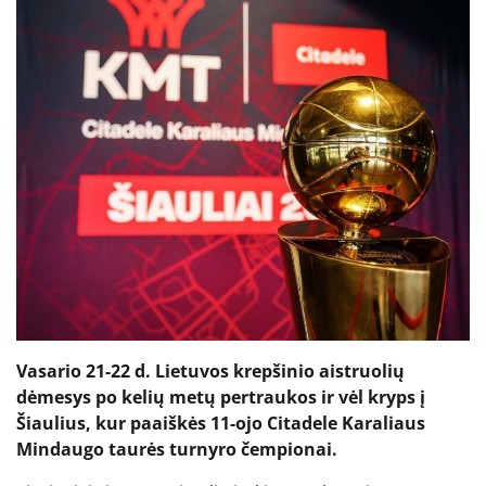
Vasario 21-22 d. Lietuvos krepšinio aistruolių
dėmesys po kelių metų pertraukos ir vėl kryps į
Šiaulius, kur paaiškės 11-ojo Citadele Karaliaus
Mindaugo taurės turnyro čempionai.