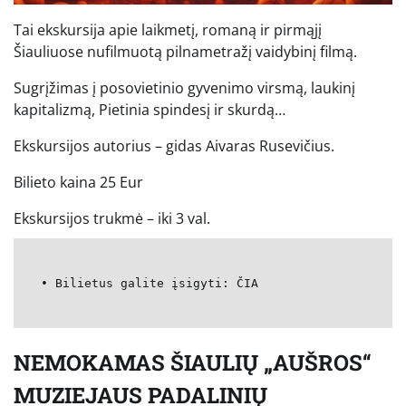
Tai ekskursija apie laikmetį, romaną ir pirmąjį
Šiauliuose nufilmuotą pilnametražį vaidybinį filmą.
Sugrįžimas į posovietinio gyvenimo virsmą, laukinį
kapitalizmą, Pietinia spindesį ir skurdą…
Ekskursijos autorius – gidas Aivaras Rusevičius.
Bilieto kaina 25 Eur
Ekskursijos trukmė – iki 3 val.
• Bilietus galite įsigyti: ČIA
NEMOKAMAS ŠIAULIŲ „AUŠROS“
MUZIEJAUS PADALINIŲ