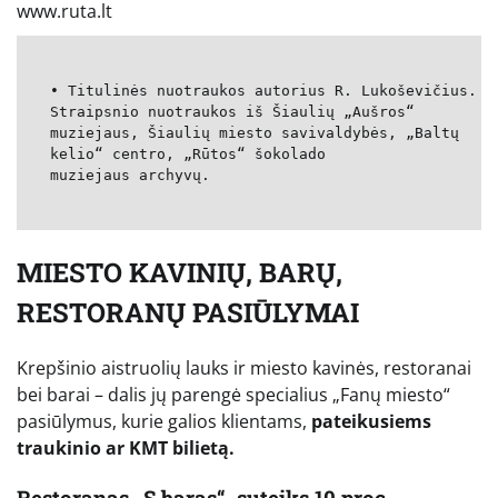
www.ruta.lt
• Titulinės nuotraukos autorius R. Lukoševičius.
Straipsnio nuotraukos iš Šiaulių „Aušros“
muziejaus, Šiaulių miesto savivaldybės, „Baltų
kelio“ centro, „Rūtos“ šokolado
muziejaus archyvų.
MIESTO KAVINIŲ, BARŲ,
RESTORANŲ PASIŪLYMAI
Krepšinio aistruolių lauks ir miesto kavinės, restoranai
bei barai – dalis jų parengė specialius „Fanų miesto“
pasiūlymus, kurie galios klientams,
pateikusiems
traukinio ar KMT bilietą.
Restoranas „S baras“, suteiks 10 proc.