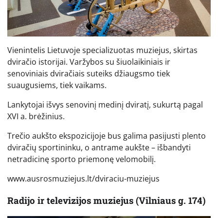
Vienintelis Lietuvoje specializuotas muziejus, skirtas
dviračio istorijai. Varžybos su šiuolaikiniais ir
senoviniais dviračiais suteiks džiaugsmo tiek
suaugusiems, tiek vaikams.
Lankytojai išvys senovinį medinį dviratį, sukurtą pagal
XVI a. brėžinius.
Trečio aukšto ekspozicijoje bus galima pasijusti plento
dviračių sportininku, o antrame aukšte – išbandyti
netradicinę sporto priemonę velomobilį.
www.ausrosmuziejus.lt/dviraciu-muziejus
Radijo ir televizijos muziejus (Vilniaus g. 174)