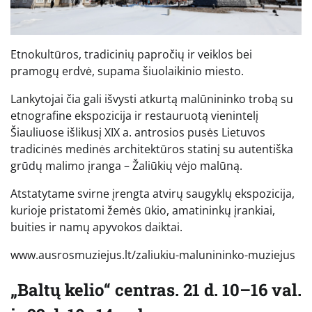
Etnokultūros, tradicinių papročių ir veiklos bei
pramogų erdvė, supama šiuolaikinio miesto.
Lankytojai čia gali išvysti atkurtą malūnininko trobą su
etnografine ekspozicija ir restauruotą vienintelį
Šiauliuose išlikusį XIX a. antrosios pusės Lietuvos
tradicinės medinės architektūros statinį su autentiška
grūdų malimo įranga – Žaliūkių vėjo malūną.
Atstatytame svirne įrengta atvirų saugyklų ekspozicija,
kurioje pristatomi žemės ūkio, amatininkų įrankiai,
buities ir namų apyvokos daiktai.
www.ausrosmuziejus.lt/zaliukiu-malunininko-muziejus
„Baltų kelio“ centras. 21 d. 10–16 val.