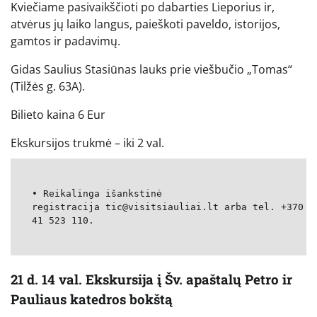
Kviečiame pasivaikščioti po dabarties Lieporius ir,
atvėrus jų laiko langus, paieškoti paveldo, istorijos,
gamtos ir padavimų.
Gidas Saulius Stasiūnas lauks prie viešbučio „Tomas“
(Tilžės g. 63A).
Bilieto kaina 6 Eur
Ekskursijos trukmė – iki 2 val.
• Reikalinga išankstinė
registracija tic@visitsiauliai.lt arba tel. +370
41 523 110.
21 d. 14 val. Ekskursija į Šv. apaštalų Petro ir
Pauliaus katedros bokštą