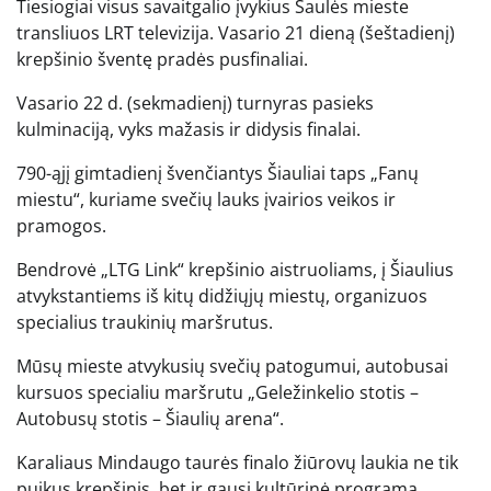
Tiesiogiai visus savaitgalio įvykius Saulės mieste
transliuos LRT televizija. Vasario 21 dieną (šeštadienį)
krepšinio šventę pradės pusfinaliai.
Vasario 22 d. (sekmadienį) turnyras pasieks
kulminaciją, vyks mažasis ir didysis finalai.
790-ąjį gimtadienį švenčiantys Šiauliai taps „Fanų
miestu“, kuriame svečių lauks įvairios veikos ir
pramogos.
Bendrovė „LTG Link“ krepšinio aistruoliams, į Šiaulius
atvykstantiems iš kitų didžiųjų miestų, organizuos
specialius traukinių maršrutus.
Mūsų mieste atvykusių svečių patogumui, autobusai
kursuos specialiu maršrutu „Geležinkelio stotis –
Autobusų stotis – Šiaulių arena“.
Karaliaus Mindaugo taurės finalo žiūrovų laukia ne tik
puikus krepšinis, bet ir gausi kultūrinė programa,