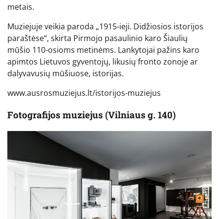
metais.
Muziejuje veikia paroda „1915-ieji. Didžiosios istorijos
paraštėse“, skirta Pirmojo pasaulinio karo Šiaulių
mūšio 110-osioms metinėms. Lankytojai pažins karo
apimtos Lietuvos gyventojų, likusių fronto zonoje ar
dalyvavusių mūšiuose, istorijas.
www.ausrosmuziejus.lt/istorijos-muziejus
Fotografijos muziejus (Vilniaus g. 140)