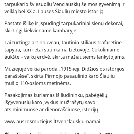
tarpukario šviesuolių Venclauskių šeimos gyvenimą ir
veiklą bei XX a. I pusės Šiaulių miesto istoriją.
Pastate išlikę ir įspūdingi tarpukariniai sienų dekorai,
skirtingi kiekviename kambaryje.
Tai turtinga art nouveau, tautinio stiliaus trafaretinė
tapyba, kuri retai sutinkama Lietuvoje. Cokoliniame
aukšte – vaikų erdvė, skirta mažiausiems lankytojams.
Muziejuje veikia paroda „1915-ieji. Didžiosios istorijos
paraštėse“, skirta Pirmojo pasaulinio karo Šiaulių
mūšio 110-osioms metinėms.
Pasakojimas kuriamas iš liudininkų, pabėgėlių,
išgyvenusių karo įvykius ir užrašytų savo
atsiminimuose ar dienoraščiuose, istorijų.
www.ausrosmuziejus.lt/venclauskiu-namai