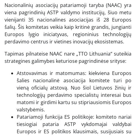
Nacionalinių asociacijų patariamoji taryba (NAAC) yra
viena pagrindinių ASTP valdymo institucijų, šiuo metu
vienijanti 35 nacionalines asociacijas iš 28 Europos
šalių. Šis komitetas veikia kaip kritinė grandis, jungianti
Europos lygio iniciatyvas, regioninius technologijų
perdavimo centrus ir vietines inovacijų ekosistemas.
Tapimas pilnateise NAAC nare „TTO Lithuania“ suteikia
strategines galimybes keturiose pagrindinėse srityse:
Atstovavimas ir matomumas: kiekviena Europos
šalies nacionalinė asociacija komitete turi po
vieną oficialų atstovą. Nuo šiol Lietuvos žinių ir
technologijų perdavimo specialistų interesai bus
matomi ir girdimi kartu su stipriausiomis Europos
valstybėmis.
Patariamoji funkcija ES politikoje: komiteto nariai
tiesiogiai pataria ASTP vykdomajai valdybai
Europos ir ES politikos klausimais, susijusiais su