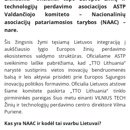
technologijų perdavimo asociacijos ASTP
Valdančiojo komiteto – Nacionalinių
asociacijų patariamosios tarybos (NAAC) –
nare.
Šis žingsnis žymi tęsiamą Lietuvos integraciją į
aukščiausio lygio Europos žinių perdavimo
ekosistemos valdymo struktūras. Oficialiame ASTP
sveikinimo laiške pabrėžiama, kad „TTO Lithuania“
narystė sustiprins vietos inovacijų bendruomenės
balsą ir leis aktyviai prisidėti prie Europos Sąjungos
inovacijų politikos formavimo. Oficialia Lietuvos atstove
šiame komitete paskirta „TTO Lithuania“ tinklo
pirmininkės pareigas šiuo metu einanti VILNIUS TECH
Žinių ir technologijų perdavimo centro direktorė Vilma
Purienė.
Kas yra NAAC ir kodėl tai svarbu Lietuvai?