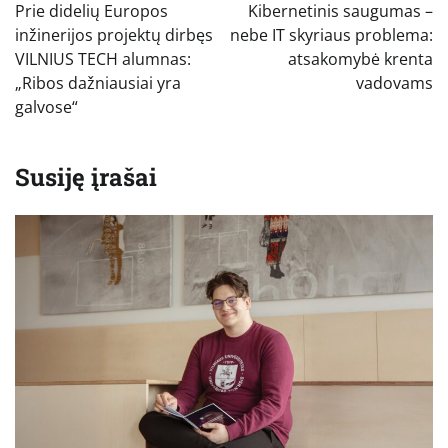
tarp
Prie didelių Europos
Kibernetinis saugumas –
įrašų
inžinerijos projektų dirbęs
nebe IT skyriaus problema:
VILNIUS TECH alumnas:
atsakomybė krenta
„Ribos dažniausiai yra
vadovams
galvose“
Susiję įrašai