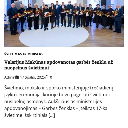
ŠVIETIMAS IR MOKSLAS
Valerijus Makūnas apdovanotas garbės ženklu už
nuopelnus švietimui
Admin
17 Spalio, 2025
0
Švietimo, mokslo ir sporto ministerijoje trečiadienį
įvyko ceremonija, kurioje buvo pagerbti švietimui
nusipelnę asmenys. Aukščiausias ministerijos
apdovanojimas – Garbės ženklas – įteiktas 17-kai
švietime išskirtiniais […]