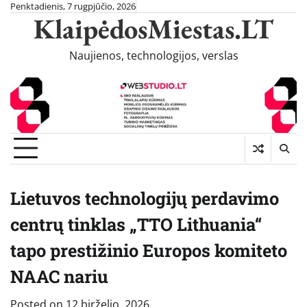
Skip
Penktadienis, 7 rugpjūčio, 2026
KlaipėdosMiestas.LT
to
content
Naujienos, technologijos, verslas
Lietuvos technologijų perdavimo
centrų tinklas „TTO Lithuania“
tapo prestižinio Europos komiteto
NAAC nariu
Posted on
12 birželio, 2026