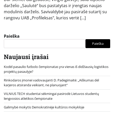
darželio „Saulutė“ bus pastatytas ir įrengtas naujas
modulinis darželis. Savivaldybė jau pasirašė sutartį su
rangovu UAB „Profileksas“, kurios vertė […]
Paieška
Paieška
Naujausi įrašai
Kodėl pasaulio futbolo čempionatas yra vienas iš didžiausių logistikos
projektų pasaulyje?
Rinkodaros įmonei vadovaujanti D. Padegimaitė: „Aiškumas dėl
karjeros atsiranda veikiant, ne planuojant“
VILNIUS TECH studentai sėkmingai pasirodė Lietuvos studentų
lengvosios atletikos čempionate
Galimybė mokytis Demokratinėje kultūros mokykloje