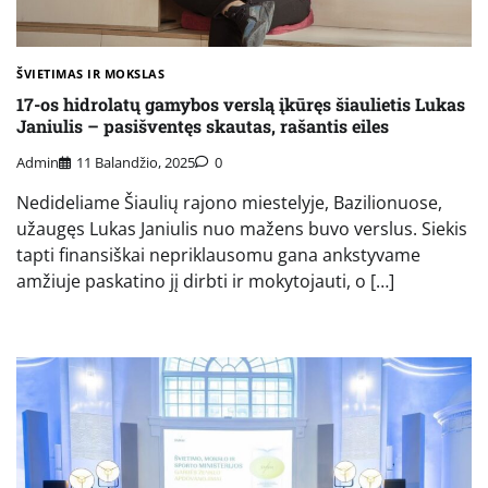
ŠVIETIMAS IR MOKSLAS
17-os hidrolatų gamybos verslą įkūręs šiaulietis Lukas
Janiulis – pasišventęs skautas, rašantis eiles
Admin
11 Balandžio, 2025
0
Nedideliame Šiaulių rajono miestelyje, Bazilionuose,
užaugęs Lukas Janiulis nuo mažens buvo verslus. Siekis
tapti finansiškai nepriklausomu gana ankstyvame
amžiuje paskatino jį dirbti ir mokytojauti, o […]