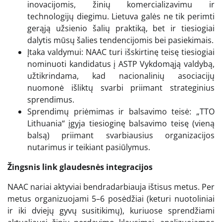
inovacijomis, žinių komercializavimu ir
technologijų diegimu. Lietuva galės ne tik perimti
gerąją užsienio šalių praktiką, bet ir tiesiogiai
dalytis mūsų šalies tendencijomis bei pasiekimais.
Įtaka valdymui: NAAC turi išskirtinę teisę tiesiogiai
nominuoti kandidatus į ASTP Vykdomąją valdybą,
užtikrindama, kad nacionalinių asociacijų
nuomonė išliktų svarbi priimant strateginius
sprendimus.
Sprendimų priėmimas ir balsavimo teisė: „TTO
Lithuania“ įgyja tiesioginę balsavimo teisę (vieną
balsą) priimant svarbiausius organizacijos
nutarimus ir teikiant pasiūlymus.
Žingsnis link glaudesnės integracijos
NAAC nariai aktyviai bendradarbiauja ištisus metus. Per
metus organizuojami 5–6 posėdžiai (keturi nuotoliniai
ir iki dviejų gyvų susitikimų), kuriuose sprendžiami