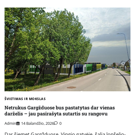
ŠVIETIMAS IR MOKSLAS
Netrukus Gargžduose bus pastatytas dar vienas
darželis – jau pasirašyta sutartis su rangovu
Admin
14 Balandžio, 2026
0
Dar šiemet Gargžduose, Vingio gatvėje, šalia lopšelio-