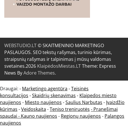
WEBSTUDIO.LT
© SKAITMENINIO MARKETINGO
PASLAUGOS. SEO tekstų rašymas, turinio kūrimas,
straipsnių rašymas ir talpinimas į mūsų valdomas
svetaines.2026
KlaipėdosMiestas.LT
Theme: Express
News By
Adore Themes
.
Draugai: -
Marketingo agentūra
-
Teisinės
konsultacijos
-
Skaidrių skenavimas
-
Klaipedos miesto
naujienos
-
Miesto naujienos
-
Saulius Narbutas
-
Įvaizdžio
kūrimas
-
Veidoskaita
-
Teniso treniruotės
- Pranešimai
spaudai -
Kauno naujienos
-
Regionų naujienos
-
Palangos
naujienos