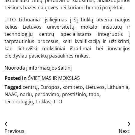
aktualiausi žinių perdavimo klausimai, analizuojamos
teisinės bazės naujovės bei kuriami bendri projektai.
„TTO Lithuania“ įsiliejimas į šį tinklą atveria naujus
kelius Lietuvos universitetų, mokslo institutų ir
technologijų centrų specialistams integruotis į
tarptautinius procesus, kelti kvalifikaciją ir užtikrinti,
kad lietuviški moksliniai išradimai bei inovacijos
efektyviau pasiektų pasaulines rinkas.
Nuoroda į informacijos šaltinį
Posted in
ŠVIETIMAS IR MOKSLAS
Tagged
centrų
,
Europos
,
komiteto
,
Lietuvos
,
Lithuania
,
NAAC
,
narių
,
perdavimo
,
prestižinio
,
tapo
,
technologijų
,
tinklas
,
TTO
Navigacija
Previous:
Next: