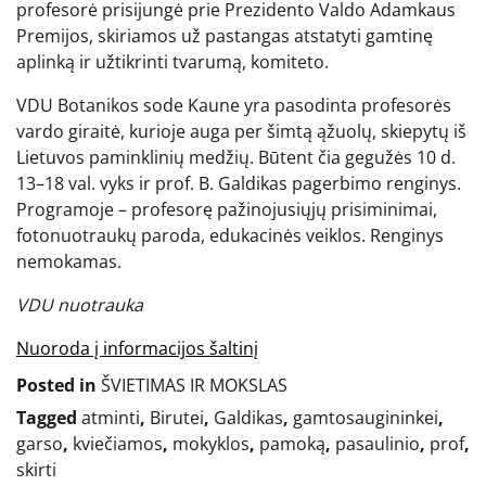
profesorė prisijungė prie Prezidento Valdo Adamkaus
Premijos, skiriamos už pastangas atstatyti gamtinę
aplinką ir užtikrinti tvarumą, komiteto.
VDU Botanikos sode Kaune yra pasodinta profesorės
vardo giraitė, kurioje auga per šimtą ąžuolų, skiepytų iš
Lietuvos paminklinių medžių. Būtent čia gegužės 10 d.
13–18 val. vyks ir prof. B. Galdikas pagerbimo renginys.
Programoje – profesorę pažinojusiųjų prisiminimai,
fotonuotraukų paroda, edukacinės veiklos. Renginys
nemokamas.
VDU nuotrauka
Nuoroda į informacijos šaltinį
Posted in
ŠVIETIMAS IR MOKSLAS
Tagged
atminti
,
Birutei
,
Galdikas
,
gamtosaugininkei
,
garso
,
kviečiamos
,
mokyklos
,
pamoką
,
pasaulinio
,
prof
,
skirti