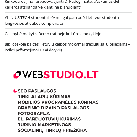
Rinkodaros įmonei vadovaujanti D. Padegimaitė: „Aiškumas dėl
karjeros atsiranda veikiant, ne planuojant“
VILNIUS TECH studentai sėkmingai pasirodė Lietuvos studentų
lengvosios atletikos čempionate
Galimybė mokytis Demokratinėje kultūros mokykloje
Bibliotekoje baigėsi lietuvių kalbos mokymai trečiųjų šalių piliečiams –
įteikti pažymėjimai 19-ai dalyvių