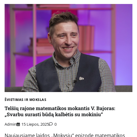
ŠVIETIMAS IR MOKSLAS
Telšių rajone matematikos mokantis V. Bajoras:
„Svarbu surasti būdą kalbėtis su mokiniu“
Admin
15 Liepos, 2025
0
Naujausiame laidos „Mokysiu“ epizode matematikos