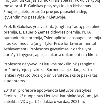
inicijuoti diskusijas su mokiniais apie tai, kokių vertybių
moko prof. B. Galdikas pavyzdys ir kaip kiekvienas
žmogus galėtų prisidėti prie jos puoselėtų idėjų
įgyvendinimo pasaulyje ir Lietuvoje.
Prof. B. Galdikas yra įvertinta Jungtinių Tautų pasauline
premija, E. Bauerio Žemės didvyrės premija, PETA
humanitarine premija, Tyler aplinkos apsaugos premija
ir aukso medaliu (angl. Tyler Prize for Environmental
Achievement). Profesorės gyvenimas ir darbai yra
aprašyti knygose, apie ją sukurta dokumentinių filmų.
Profesorė dalyvavo ir Lietuvos mokslininkų rengime:
priėmė tyrėjus praktikai Borneo saloje, daug kartų
lankėsi Vytauto Didžiojo universitete, skaitė paskaitas
studentams.
2010 m. profesorė apdovanota Lietuvos valstybės
Ordino „Už nuopelnus Lietuvai“ karininko kryžiumi, jai
suteiktas VDU garbės daktaro vardas. 2021 m.