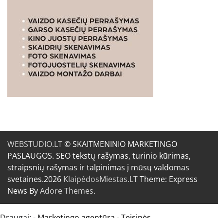
WEBSTUDIO.LT
© SKAITMENINIO MARKETINGO
PASLAUGOS. SEO tekstų rašymas, turinio kūrimas,
straipsnių rašymas ir talpinimas į mūsų valdomas
svetaines.2026
KlaipėdosMiestas.LT
Theme: Express
News By
Adore Themes
.
Draugai: -
Marketingo agentūra
-
Teisinės