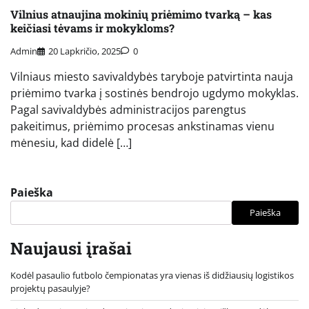
Vilnius atnaujina mokinių priėmimo tvarką – kas
keičiasi tėvams ir mokykloms?
Admin
20 Lapkričio, 2025
0
Vilniaus miesto savivaldybės taryboje patvirtinta nauja
priėmimo tvarka į sostinės bendrojo ugdymo mokyklas.
Pagal savivaldybės administracijos parengtus
pakeitimus, priėmimo procesas ankstinamas vienu
mėnesiu, kad didelė […]
Paieška
Paieška
Naujausi įrašai
Kodėl pasaulio futbolo čempionatas yra vienas iš didžiausių logistikos
projektų pasaulyje?