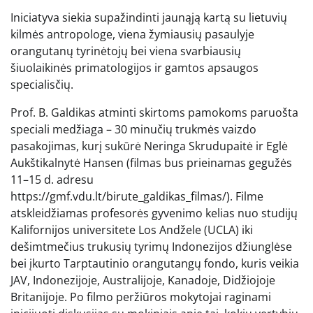
Iniciatyva siekia supažindinti jaunąją kartą su lietuvių
kilmės antropologe, viena žymiausių pasaulyje
orangutanų tyrinėtojų bei viena svarbiausių
šiuolaikinės primatologijos ir gamtos apsaugos
specialisčių.
Prof. B. Galdikas atminti skirtoms pamokoms paruošta
speciali medžiaga – 30 minučių trukmės vaizdo
pasakojimas, kurį sukūrė Neringa Skrudupaitė ir Eglė
Aukštikalnytė Hansen (filmas bus prieinamas gegužės
11–15 d. adresu
https://gmf.vdu.lt/birute_galdikas_filmas/). Filme
atskleidžiamas profesorės gyvenimo kelias nuo studijų
Kalifornijos universitete Los Andžele (UCLA) iki
dešimtmečius trukusių tyrimų Indonezijos džiunglėse
bei įkurto Tarptautinio orangutangų fondo, kuris veikia
JAV, Indonezijoje, Australijoje, Kanadoje, Didžiojoje
Britanijoje. Po filmo peržiūros mokytojai raginami