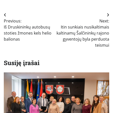
Navigacija
Previous:
Next:
tarp
Iš Druskininkų autobusų
Itin sunkiais nusikaltimais
įrašų
stoties žmones kels helio
kaltinamų Šalčininkų rajono
balionas
gyventojų byla perduota
teismui
Susiję įrašai