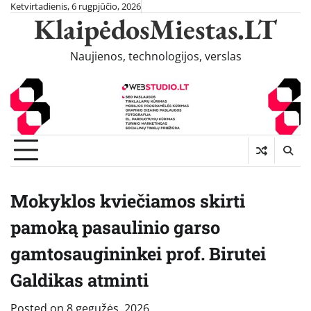
Skip
Ketvirtadienis, 6 rugpjūčio, 2026
KlaipėdosMiestas.LT
to
content
Naujienos, technologijos, verslas
Mokyklos kviečiamos skirti
pamoką pasaulinio garso
gamtosaugininkei prof. Birutei
Galdikas atminti
Posted on
8 gegužės, 2026