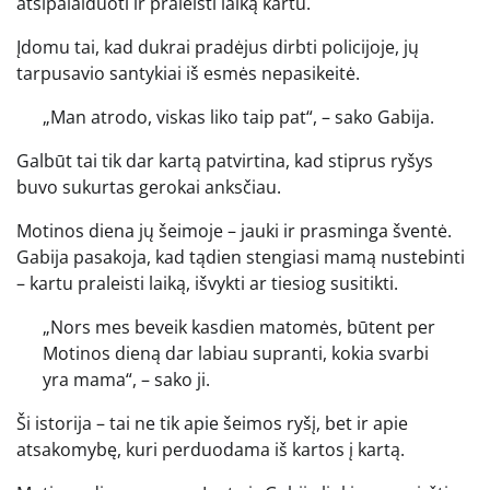
atsipalaiduoti ir praleisti laiką kartu.
Įdomu tai, kad dukrai pradėjus dirbti policijoje, jų
tarpusavio santykiai iš esmės nepasikeitė.
„Man atrodo, viskas liko taip pat“, – sako Gabija.
Galbūt tai tik dar kartą patvirtina, kad stiprus ryšys
buvo sukurtas gerokai anksčiau.
Motinos diena jų šeimoje – jauki ir prasminga šventė.
Gabija pasakoja, kad tądien stengiasi mamą nustebinti
– kartu praleisti laiką, išvykti ar tiesiog susitikti.
„Nors mes beveik kasdien matomės, būtent per
Motinos dieną dar labiau supranti, kokia svarbi
yra mama“, – sako ji.
Ši istorija – tai ne tik apie šeimos ryšį, bet ir apie
atsakomybę, kuri perduodama iš kartos į kartą.