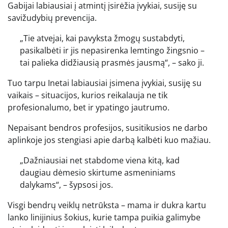
Gabijai labiausiai į atmintį įsirėžia įvykiai, susiję su
savižudybių prevencija.
„Tie atvejai, kai pavyksta žmogų sustabdyti,
pasikalbėti ir jis nepasirenka lemtingo žingsnio –
tai palieka didžiausią prasmės jausmą“, – sako ji.
Tuo tarpu Inetai labiausiai įsimena įvykiai, susiję su
vaikais – situacijos, kurios reikalauja ne tik
profesionalumo, bet ir ypatingo jautrumo.
Nepaisant bendros profesijos, susitikusios ne darbo
aplinkoje jos stengiasi apie darbą kalbėti kuo mažiau.
„Dažniausiai net stabdome viena kitą, kad
daugiau dėmesio skirtume asmeniniams
dalykams“, – šypsosi jos.
Visgi bendrų veiklų netrūksta – mama ir dukra kartu
lanko linijinius šokius, kurie tampa puikia galimybe