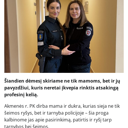
Šiandien dėmesį skiriame ne tik mamoms, bet ir jų
pavyzdžiui, kuris neretai įkvepia rinktis atsakingą
profesinį kelią.
Akmenės r. PK dirba mama ir dukra, kurias sieja ne tik
šeimos ryšys, bet ir tarnyba policijoje – šia proga
kalbinome jas apie pasirinkimą, patirtis ir ryšį tarp
tarnybos bei šeimos.