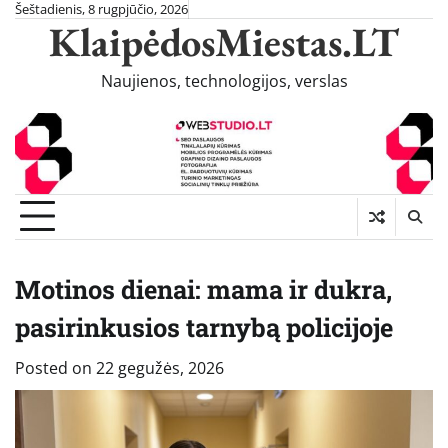
Skip
Šeštadienis, 8 rugpjūčio, 2026
KlaipėdosMiestas.LT
to
content
Naujienos, technologijos, verslas
Motinos dienai: mama ir dukra,
pasirinkusios tarnybą policijoje
Posted on
22 gegužės, 2026