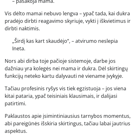
– pasakoja mama.
Vis dėlto mamai nebuvo lengva – ypač tada, kai dukra
pradėjo dirbti reagavimo skyriuje, vykti į iškvietimus ir
dirbti naktimis.
„Širdį kas kart skaudėjo“, – atvirumo neslepia
Ineta.
Nors abi dirba toje pačioje sistemoje, darbe jos
dažniau yra kolegės nei mama ir dukra. Dėl skirtingų
funkcijų neteko kartu dalyvauti nė viename įvykyje.
Tačiau profesinis ryšys vis tiek egzistuoja – jos viena
kitai pataria, ypač teisiniais klausimais, ir dalijasi
patirtimi.
Paklaustos apie įsimintiniausius tarnybos momentus,
abi pareigūnės išskiria skirtingus, tačiau labai jautrius
aspektus.