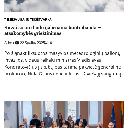
TEISĖSAUGA IR TEISĖTVARKA
Kovai su oro būdu gabenama kontrabanda –
atsakomybės griežtinimas
Admin
22 Spalio, 2025
0
Po šiąnakt fiksuotos masyvios meteorologinių balionų
invazijos, vidaus reikalų ministras Vladislavas
Kondratovičius į skubų pasitarimą pakvietė generalinę
prokurorę Nidą Grunskienę ir kitus už viešąjį saugumą
[…]