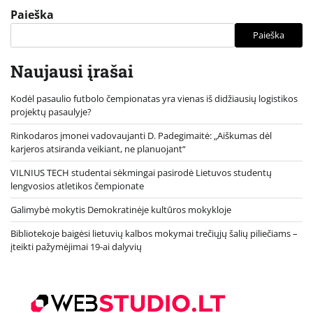
Paieška
Paieška
Naujausi įrašai
Kodėl pasaulio futbolo čempionatas yra vienas iš didžiausių logistikos
projektų pasaulyje?
Rinkodaros įmonei vadovaujanti D. Padegimaitė: „Aiškumas dėl
karjeros atsiranda veikiant, ne planuojant“
VILNIUS TECH studentai sėkmingai pasirodė Lietuvos studentų
lengvosios atletikos čempionate
Galimybė mokytis Demokratinėje kultūros mokykloje
Bibliotekoje baigėsi lietuvių kalbos mokymai trečiųjų šalių piliečiams –
įteikti pažymėjimai 19-ai dalyvių