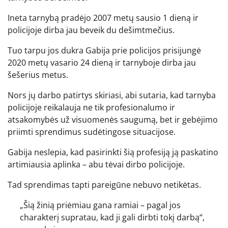
Ineta tarnybą pradėjo 2007 metų sausio 1 dieną ir
policijoje dirba jau beveik du dešimtmečius.
Tuo tarpu jos dukra Gabija prie policijos prisijungė
2020 metų vasario 24 dieną ir tarnyboje dirba jau
šešerius metus.
Nors jų darbo patirtys skiriasi, abi sutaria, kad tarnyba
policijoje reikalauja ne tik profesionalumo ir
atsakomybės už visuomenės saugumą, bet ir gebėjimo
priimti sprendimus sudėtingose situacijose.
Gabija neslepia, kad pasirinkti šią profesiją ją paskatino
artimiausia aplinka – abu tėvai dirbo policijoje.
Tad sprendimas tapti pareigūne nebuvo netikėtas.
„Šią žinią priėmiau gana ramiai – pagal jos
charakterį supratau, kad ji gali dirbti tokį darbą“,