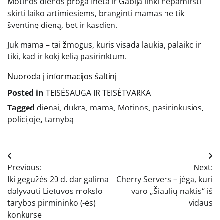
Motinos dienos proga Ineta ir Gabija linki nepamiršti
skirti laiko artimiesiems, branginti mamas ne tik
šventinę dieną, bet ir kasdien.
Juk mama – tai žmogus, kuris visada laukia, palaiko ir
tiki, kad ir kokį kelią pasirinktum.
Nuoroda į informacijos šaltinį
Posted in
TEISĖSAUGA IR TEISĖTVARKA
Tagged
dienai
,
dukra
,
mama
,
Motinos
,
pasirinkusios
,
policijoje
,
tarnybą
Navigacija
Previous:
Next:
tarp
Iki gegužės 20 d. dar galima
Cherry Servers – jėga, kuri
įrašų
dalyvauti Lietuvos mokslo
varo „Šiaulių naktis“ iš
tarybos pirmininko (-ės)
vidaus
konkurse