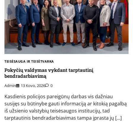
TEISĖSAUGA IR TEISĖTVARKA
Pokyčių valdymas vykdant tarptautinį
bendradarbiavimą
Admin
13 Kovo, 2026
0
Kasdienis policijos pareigūnų darbas vis dažniau
susijęs su būtinybe gauti informaciją ar kitokią pagalbą
iš užsienio valstybių teisėsaugos institucijų, tad
tarptautinis bendradarbiavimas tampa įprasta jų […]