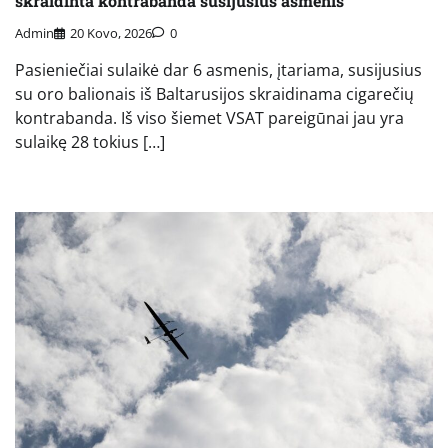
skraidinta kontrabanda susijusius asmenis
Admin
20 Kovo, 2026
0
Pasieniečiai sulaikė dar 6 asmenis, įtariama, susijusius
su oro balionais iš Baltarusijos skraidinama cigarečių
kontrabanda. Iš viso šiemet VSAT pareigūnai jau yra
sulaikę 28 tokius […]