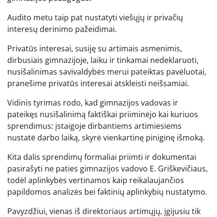
Audito metu taip pat nustatyti viešųjų ir privačių
interesų derinimo pažeidimai.
Privatūs interesai, susiję su artimais asmenimis,
dirbusiais gimnazijoje, laiku ir tinkamai nedeklaruoti,
nusišalinimas savivaldybės merui pateiktas pavėluotai,
pranešime privatūs interesai atskleisti neišsamiai.
Vidinis tyrimas rodo, kad gimnazijos vadovas ir
pateikęs nusišalinimą faktiškai priiminėjo kai kuriuos
sprendimus: įstaigoje dirbantiems artimiesiems
nustatė darbo laiką, skyrė vienkartinę piniginę išmoką.
Kita dalis sprendimų formaliai priimti ir dokumentai
pasirašyti ne paties gimnazijos vadovo E. Griškevičiaus,
todėl aplinkybės vertinamos kaip reikalaujančios
papildomos analizės bei faktinių aplinkybių nustatymo.
Pavyzdžiui, vienas iš direktoriaus artimųjų, įgijusiu tik