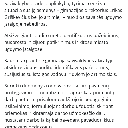
Savivaldybė pradėjo aplinkybių tyrimą, o visi su
situacija susiję asmenys – gimnazijos direktorius Erikas
Griškevičius bei jo artimieji – nuo šios savaitės ugdymo
įstaigoje nebedirba.
Atsižvelgiant į audito metu identifikuotus pažeidimus,
nuspręsta inicijuoti patikrinimus ir kitose miesto
ugdymo įstaigose.
Kauno tarptautinė gimnazija savivaldybės akiratyje
atsidūrė vidaus auditui identifikavus pažeidimus,
susijusius su įstaigos vadovu ir dviem jo artimaisiais.
Surinkti duomenys rodo vadovui artimų asmenų
protegavimo – nepotizmo – apraiškas: priimant į
darbą neturint privalomo aukštojo ir pedagoginio
išsilavinimo, formuluojant darbo užduotis, skiriant
priemokas ir kintamąją darbo užmokesčio dalį,
nustatant darbo laiką bei pavedant pavaduoti kitus
gimnazijos pedagogus.