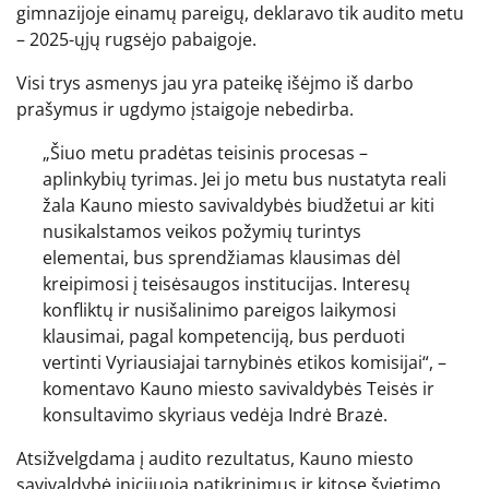
gimnazijoje einamų pareigų, deklaravo tik audito metu
– 2025-ųjų rugsėjo pabaigoje.
Visi trys asmenys jau yra pateikę išėjmo iš darbo
prašymus ir ugdymo įstaigoje nebedirba.
„Šiuo metu pradėtas teisinis procesas –
aplinkybių tyrimas. Jei jo metu bus nustatyta reali
žala Kauno miesto savivaldybės biudžetui ar kiti
nusikalstamos veikos požymių turintys
elementai, bus sprendžiamas klausimas dėl
kreipimosi į teisėsaugos institucijas. Interesų
konfliktų ir nusišalinimo pareigos laikymosi
klausimai, pagal kompetenciją, bus perduoti
vertinti Vyriausiajai tarnybinės etikos komisijai“, –
komentavo Kauno miesto savivaldybės Teisės ir
konsultavimo skyriaus vedėja Indrė Brazė.
Atsižvelgdama į audito rezultatus, Kauno miesto
savivaldybė inicijuoja patikrinimus ir kitose švietimo