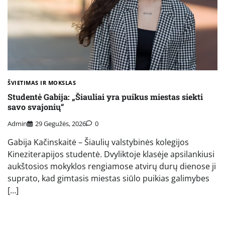
ŠVIETIMAS IR MOKSLAS
Studentė Gabija: „Šiauliai yra puikus miestas siekti
savo svajonių“
Admin
29 Gegužės, 2026
0
Gabija Kačinskaitė – Šiaulių valstybinės kolegijos
Kineziterapijos studentė. Dvyliktoje klasėje apsilankiusi
aukštosios mokyklos rengiamose atvirų durų dienose ji
suprato, kad gimtasis miestas siūlo puikias galimybes
[…]