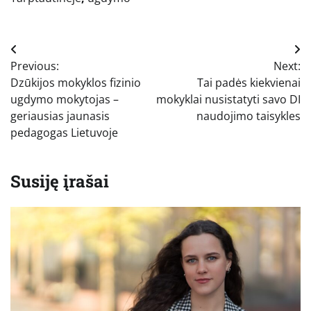
Navigacija
Previous:
Next:
tarp
Dzūkijos mokyklos fizinio
Tai padės kiekvienai
įrašų
ugdymo mokytojas –
mokyklai nusistatyti savo DI
geriausias jaunasis
naudojimo taisykles
pedagogas Lietuvoje
Susiję įrašai