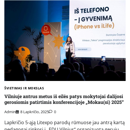
ŠVIETIMAS IR MOKSLAS
Vilniuje antrus metus iš eilės patys mokytojai dalijosi
gerosiomis patirtimis konferencijoje „Mokau(si) 2025“
Admin
8 Lapkričio, 2025
0
Lapkričio 5-ąją Litexpo parodų rūmuose jau antrą kartą
pedagogai rinkosi į „EDU Vilnius“ organizuotą gerųjų