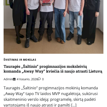
ŠVIETIMAS IR MOKSLAS
Tauragės „Šaltinio“ progimnazijos moksleivių
komanda „Away Way“ kviečia iš naujo atrasti Lietuvą
Admin
4 Vasario, 2026
0
Tauragės „Šaltinio“ progimnazijos mokinių komanda
„Away Way“ tapo TV laidos MVP nugalėtoja, sukūrusi
skaitmeninio verslo idėją: programėlę, skirtą padėti
vartotojams iš naujo atrasti ir pamilti […]