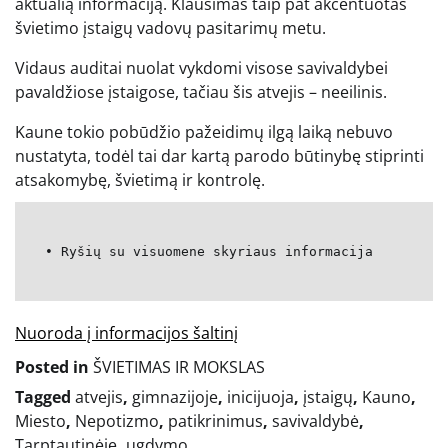
aktualią informaciją. Klausimas taip pat akcentuotas
švietimo įstaigų vadovų pasitarimų metu.
Vidaus auditai nuolat vykdomi visose savivaldybei
pavaldžiose įstaigose, tačiau šis atvejis – neeilinis.
Kaune tokio pobūdžio pažeidimų ilgą laiką nebuvo
nustatyta, todėl tai dar kartą parodo būtinybę stiprinti
atsakomybę, švietimą ir kontrolę.
• Ryšių su visuomene skyriaus informacija
Nuoroda į informacijos šaltinį
Posted in
ŠVIETIMAS IR MOKSLAS
Tagged
atvejis
,
gimnazijoje
,
inicijuoja
,
įstaigų
,
Kauno
,
Miesto
,
Nepotizmo
,
patikrinimus
,
savivaldybė
,
Tarptautinėje
,
ugdymo