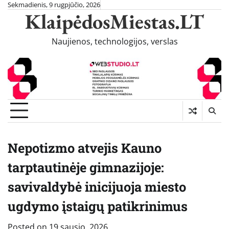
Skip
Sekmadienis, 9 rugpjūčio, 2026
KlaipėdosMiestas.LT
to
content
Naujienos, technologijos, verslas
Nepotizmo atvejis Kauno
tarptautinėje gimnazijoje:
savivaldybė inicijuoja miesto
ugdymo įstaigų patikrinimus
Posted on
19 sausio, 2026