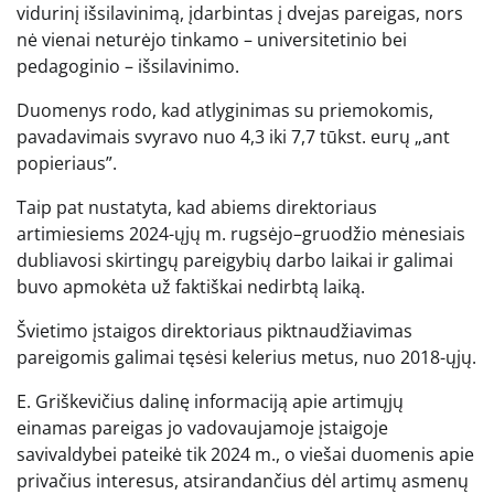
vidurinį išsilavinimą, įdarbintas į dvejas pareigas, nors
nė vienai neturėjo tinkamo – universitetinio bei
pedagoginio – išsilavinimo.
Duomenys rodo, kad atlyginimas su priemokomis,
pavadavimais svyravo nuo 4,3 iki 7,7 tūkst. eurų „ant
popieriaus”.
Taip pat nustatyta, kad abiems direktoriaus
artimiesiems 2024-ųjų m. rugsėjo–gruodžio mėnesiais
dubliavosi skirtingų pareigybių darbo laikai ir galimai
buvo apmokėta už faktiškai nedirbtą laiką.
Švietimo įstaigos direktoriaus piktnaudžiavimas
pareigomis galimai tęsėsi kelerius metus, nuo 2018-ųjų.
E. Griškevičius dalinę informaciją apie artimųjų
einamas pareigas jo vadovaujamoje įstaigoje
savivaldybei pateikė tik 2024 m., o viešai duomenis apie
privačius interesus, atsirandančius dėl artimų asmenų