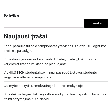
Paieška
Paieška
Naujausi įrašai
Kodėl pasaulio futbolo čempionatas yra vienas iš didžiausių logistikos
projektų pasaulyje?
Rinkodaros įmonei vadovaujanti D. Padegimaitė: „Aiškumas dėl
karjeros atsiranda veikiant, ne planuojant“
VILNIUS TECH studentai sėkmingai pasirodė Lietuvos studentų
lengvosios atletikos čempionate
Galimybė mokytis Demokratinėje kultūros mokykloje
Bibliotekoje baigėsi lietuvių kalbos mokymai trečiųjų šalių piliečiams –
įteikti pažymėjimai 19-ai dalyvių