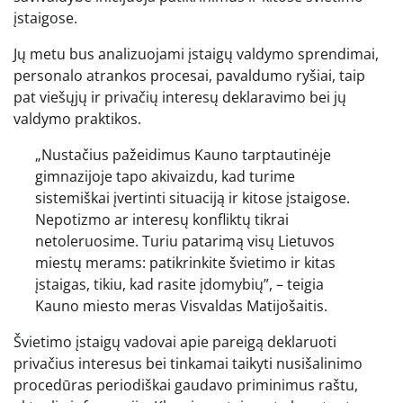
įstaigose.
Jų metu bus analizuojami įstaigų valdymo sprendimai,
personalo atrankos procesai, pavaldumo ryšiai, taip
pat viešųjų ir privačių interesų deklaravimo bei jų
valdymo praktikos.
„Nustačius pažeidimus Kauno tarptautinėje
gimnazijoje tapo akivaizdu, kad turime
sistemiškai įvertinti situaciją ir kitose įstaigose.
Nepotizmo ar interesų konfliktų tikrai
netoleruosime. Turiu patarimą visų Lietuvos
miestų merams: patikrinkite švietimo ir kitas
įstaigas, tikiu, kad rasite įdomybių”, – teigia
Kauno miesto meras Visvaldas Matijošaitis.
Švietimo įstaigų vadovai apie pareigą deklaruoti
privačius interesus bei tinkamai taikyti nusišalinimo
procedūras periodiškai gaudavo priminimus raštu,