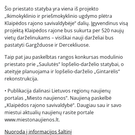
Šio priestato statyba yra viena iš projekto
„Ikimokyklinio ir priešmokyklinio ugdymo plėtra
Klaipėdos rajono savivaldybėje“ dalių. Įgyvendinus visą
projektą Klaipėdos rajone bus sukurta per 520 naujų
vietų darželinukams – visiškai nauji darželiai bus
pastatyti Gargžduose ir Dercekliuose.
Taip pat jau paskelbtas rangos konkursas modulinio
priestato prie „Saulutės“ lopšelio-darželio statybai, o
ateityje planuojama ir lopšelio-darželio „Gintarėlis“
rekonstrukcija.
• Publikacija dalinasi Lietuvos regionų naujienų
portalas „Miesto naujienos“. Naujieną paskelbė
„Klaipėdos rajono savivaldybė“. Daugiau sau ir savo
miestui aktualių naujienų rasite portale
www.miestonaujienos.lt.
Nuoroda į informacijos šaltinį