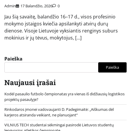
Admin
17 Balandžio, 2026
0
Jau šią savaitę, balandžio 16–17 d., visos profesinio
mokymo įstaigos kviečia apsilankyti atvirų durų
dienose. Visoje Lietuvoje vyksiantis renginys suburs
mokinius ir jų tėvus, mokytojus, […]
Paieška
Paieška
Naujausi įrašai
Kodėl pasaulio futbolo čempionatas yra vienas iš didžiausių logistikos
projektų pasaulyje?
Rinkodaros įmonei vadovaujanti D. Padegimaitė: „Aiškumas dėl
karjeros atsiranda veikiant, ne planuojant“
VILNIUS TECH studentai sėkmingai pasirodė Lietuvos studentų
lengvosios atletikos čempionate