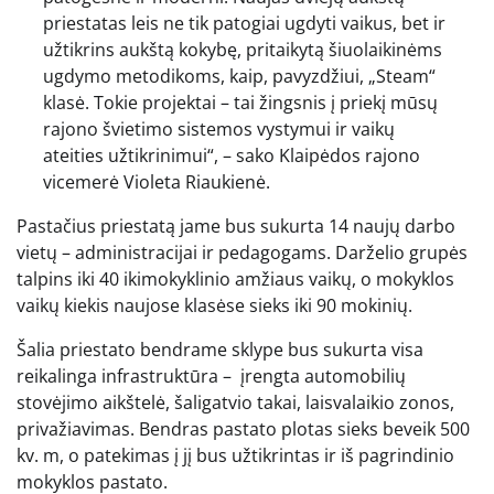
priestatas leis ne tik patogiai ugdyti vaikus, bet ir
užtikrins aukštą kokybę, pritaikytą šiuolaikinėms
ugdymo metodikoms, kaip, pavyzdžiui, „Steam“
klasė. Tokie projektai – tai žingsnis į priekį mūsų
rajono švietimo sistemos vystymui ir vaikų
ateities užtikrinimui“, – sako Klaipėdos rajono
vicemerė Violeta Riaukienė.
Pastačius priestatą jame bus sukurta 14 naujų darbo
vietų – administracijai ir pedagogams. Darželio grupės
talpins iki 40 ikimokyklinio amžiaus vaikų, o mokyklos
vaikų kiekis naujose klasėse sieks iki 90 mokinių.
Šalia priestato bendrame sklype bus sukurta visa
reikalinga infrastruktūra – įrengta automobilių
stovėjimo aikštelė, šaligatvio takai, laisvalaikio zonos,
privažiavimas. Bendras pastato plotas sieks beveik 500
kv. m, o patekimas į jį bus užtikrintas ir iš pagrindinio
mokyklos pastato.