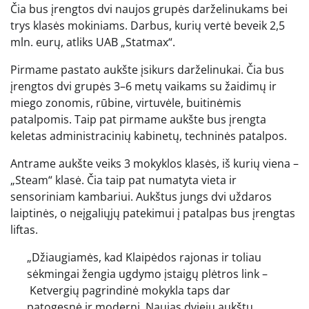
Čia bus įrengtos dvi naujos grupės darželinukams bei
trys klasės mokiniams. Darbus, kurių vertė beveik 2,5
mln. eurų, atliks UAB „Statmax“.
Pirmame pastato aukšte įsikurs darželinukai. Čia bus
įrengtos dvi grupės 3–6 metų vaikams su žaidimų ir
miego zonomis, rūbine, virtuvėle, buitinėmis
patalpomis. Taip pat pirmame aukšte bus įrengta
keletas administracinių kabinetų, techninės patalpos.
Antrame aukšte veiks 3 mokyklos klasės, iš kurių viena –
„Steam“ klasė. Čia taip pat numatyta vieta ir
sensoriniam kambariui. Aukštus jungs dvi uždaros
laiptinės, o neįgaliųjų patekimui į patalpas bus įrengtas
liftas.
„Džiaugiamės, kad Klaipėdos rajonas ir toliau
sėkmingai žengia ugdymo įstaigų plėtros link –
Ketvergių pagrindinė mokykla taps dar
patogesnė ir moderni. Naujas dviejų aukštų