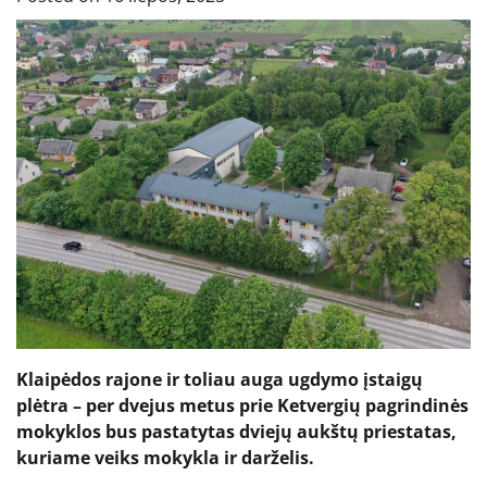
Klaipėdos rajone ir toliau auga ugdymo įstaigų
plėtra – per dvejus metus prie Ketvergių pagrindinės
mokyklos bus pastatytas dviejų aukštų priestatas,
kuriame veiks mokykla ir darželis.