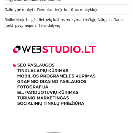
Galimybė mokytis Demokratinėje kultūros mokykloje
Bibliotekoje baigėsi lietuvių kalbos mokymai trečiųjų šalių piliečiams –
įteikti pažymėjimai 19-ai dalyvių