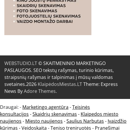
WEBSTUDIO.LT
© SKAITMENINIO MARKETINGO
PASLAUGOS. SEO tekstų rašymas, turinio kūrimas,
straipsnių rašymas ir talpinimas į mūsų valdomas
svetaines.2026
KlaipėdosMiestas.LT
Theme: Express
News By
Adore Themes
.
Draugai: -
Marketingo agentūra
-
Teisinės
konsultacijos
-
Skaidrių skenavimas
-
Klaipedos miesto
naujienos
-
Miesto naujienos
-
Saulius Narbutas
-
Įvaizdžio
kūrimas
-
Veidoskaita
-
Teniso treniruotės
- Pranešimai