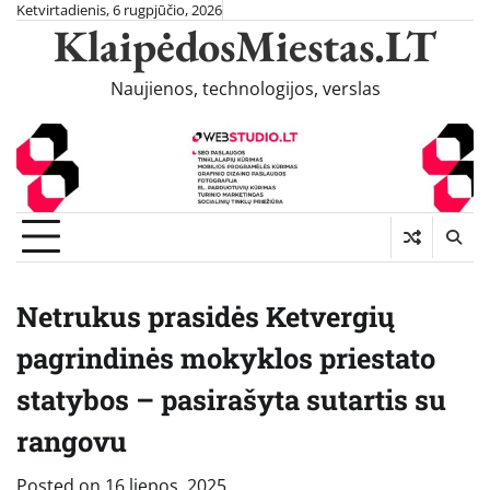
Skip
Ketvirtadienis, 6 rugpjūčio, 2026
KlaipėdosMiestas.LT
to
content
Naujienos, technologijos, verslas
Netrukus prasidės Ketvergių
pagrindinės mokyklos priestato
statybos – pasirašyta sutartis su
rangovu
Posted on
16 liepos, 2025