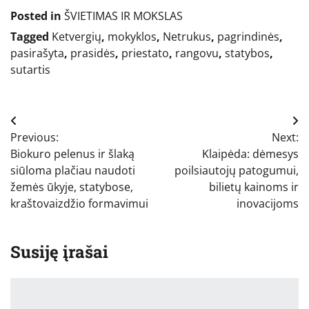
Posted in
ŠVIETIMAS IR MOKSLAS
Tagged
Ketvergių
,
mokyklos
,
Netrukus
,
pagrindinės
,
pasirašyta
,
prasidės
,
priestato
,
rangovu
,
statybos
,
sutartis
Navigacija
Previous:
Next:
tarp
Biokuro pelenus ir šlaką
Klaipėda: dėmesys
įrašų
siūloma plačiau naudoti
poilsiautojų patogumui,
žemės ūkyje, statybose,
bilietų kainoms ir
kraštovaizdžio formavimui
inovacijoms
Susiję įrašai