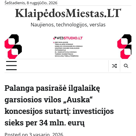
Skip
Šeštadienis, 8 rugpjūčio, 2026
KlaipėdosMiestas.LT
to
content
Naujienos, technologijos, verslas
Palanga pasirašė ilgalaikę
garsiosios vilos „Auska“
koncesijos sutartį: investicijos
sieks per 34 mln. eurų
Posted on
3 vasario, 2026