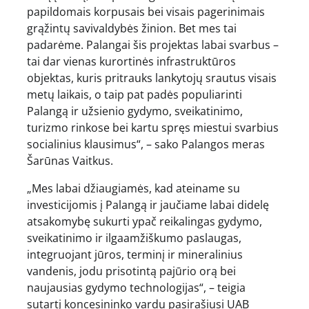
papildomais korpusais bei visais pagerinimais
grąžintų savivaldybės žinion. Bet mes tai
padarėme. Palangai šis projektas labai svarbus –
tai dar vienas kurortinės infrastruktūros
objektas, kuris pritrauks lankytojų srautus visais
metų laikais, o taip pat padės populiarinti
Palangą ir užsienio gydymo, sveikatinimo,
turizmo rinkose bei kartu spręs miestui svarbius
socialinius klausimus“, – sako Palangos meras
Šarūnas Vaitkus.
„Mes labai džiaugiamės, kad ateiname su
investicijomis į Palangą ir jaučiame labai didelę
atsakomybę sukurti ypač reikalingas gydymo,
sveikatinimo ir ilgaamžiškumo paslaugas,
integruojant jūros, terminį ir mineralinius
vandenis, jodu prisotintą pajūrio orą bei
naujausias gydymo technologijas“, – teigia
sutartį koncesininko vardu pasirašiusi UAB