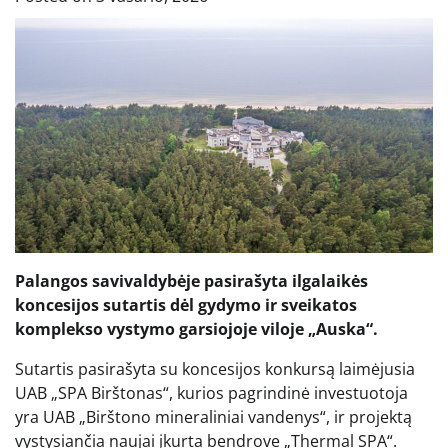
Palangos savivaldybėje pasirašyta ilgalaikės
koncesijos sutartis dėl gydymo ir sveikatos
komplekso vystymo garsiojoje viloje „Auska“.
Sutartis pasirašyta su koncesijos konkursą laimėjusia
UAB „SPA Birštonas“, kurios pagrindinė investuotoja
yra UAB „Birštono mineraliniai vandenys“, ir projektą
vystysiančia naujai įkurta bendrove „Thermal SPA“.