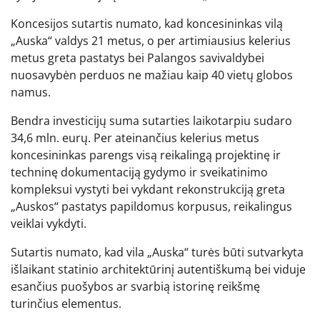
Koncesijos sutartis numato, kad koncesininkas vilą
„Auska“ valdys 21 metus, o per artimiausius kelerius
metus greta pastatys bei Palangos savivaldybei
nuosavybėn perduos ne mažiau kaip 40 vietų globos
namus.
Bendra investicijų suma sutarties laikotarpiu sudaro
34,6 mln. eurų. Per ateinančius kelerius metus
koncesininkas parengs visą reikalingą projektinę ir
techninę dokumentaciją gydymo ir sveikatinimo
kompleksui vystyti bei vykdant rekonstrukciją greta
„Auskos“ pastatys papildomus korpusus, reikalingus
veiklai vykdyti.
Sutartis numato, kad vila „Auska“ turės būti sutvarkyta
išlaikant statinio architektūrinį autentiškumą bei viduje
esančius puošybos ar svarbią istorinę reikšmę
turinčius elementus.