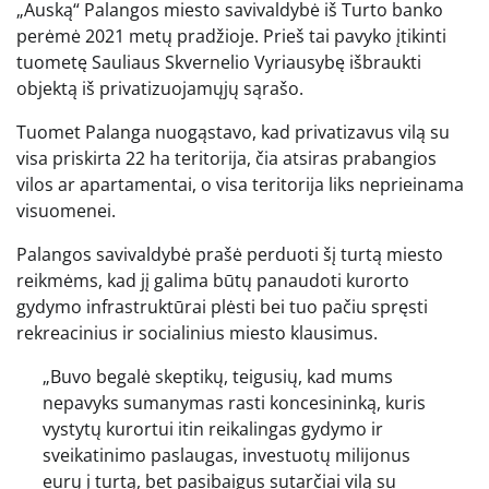
„Auską“ Palangos miesto savivaldybė iš Turto banko
perėmė 2021 metų pradžioje. Prieš tai pavyko įtikinti
tuometę Sauliaus Skvernelio Vyriausybę išbraukti
objektą iš privatizuojamųjų sąrašo.
Tuomet Palanga nuogąstavo, kad privatizavus vilą su
visa priskirta 22 ha teritorija, čia atsiras prabangios
vilos ar apartamentai, o visa teritorija liks neprieinama
visuomenei.
Palangos savivaldybė prašė perduoti šį turtą miesto
reikmėms, kad jį galima būtų panaudoti kurorto
gydymo infrastruktūrai plėsti bei tuo pačiu spręsti
rekreacinius ir socialinius miesto klausimus.
„Buvo begalė skeptikų, teigusių, kad mums
nepavyks sumanymas rasti koncesininką, kuris
vystytų kurortui itin reikalingas gydymo ir
sveikatinimo paslaugas, investuotų milijonus
eurų į turtą, bet pasibaigus sutarčiai vilą su