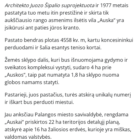
Architekto Juozo Šipalio suprojektuota
ir 1977 metais
pastatyta tuo metu itin prestižinė ir skirta tik
aukščiausio rango asmenims ilsėtis vila „Auska“ yra
įsikūrusi ant paties jūros kranto.
Pastato bendras plotas 4558 kv. m, kartu koncesininkui
perduodami ir šalia esantys teniso kortai.
Žemės sklypo dalis, kuri bus išnuomojama gydymo ir
sveikatos kompleksui vystyti, sudaro 4 ha prie
„Auskos“, taip pat numatyta 1,8 ha sklypo nuoma
globos namams statyti.
Pastarieji, juos pastačius, turės atskirą unikalų numerį
ir iškart bus perduoti miestui.
Jau anksčiau Palangos miesto savivaldybė, rengdama
„Auskai“ priskirtos 22 ha teritorijos detalųjį planą,
atskyrė apie 16 ha žaliosios erdvės, kurioje yra miškas,
valdomas valstybės.