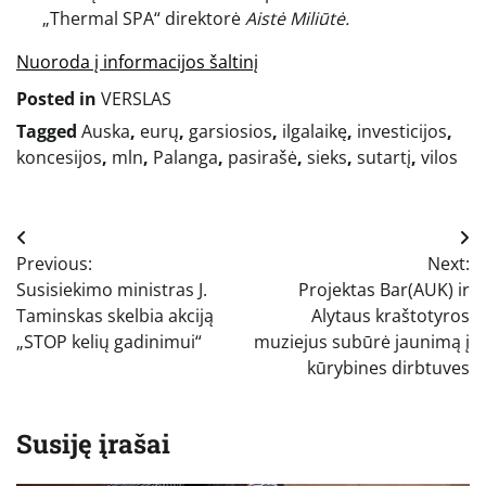
„Thermal SPA“ direktorė
Aistė Miliūtė.
Nuoroda į informacijos šaltinį
Posted in
VERSLAS
Tagged
Auska
,
eurų
,
garsiosios
,
ilgalaikę
,
investicijos
,
koncesijos
,
mln
,
Palanga
,
pasirašė
,
sieks
,
sutartį
,
vilos
Navigacija
Previous:
Next:
tarp
Susisiekimo ministras J.
Projektas Bar(AUK) ir
įrašų
Taminskas skelbia akciją
Alytaus kraštotyros
„STOP kelių gadinimui“
muziejus subūrė jaunimą į
kūrybines dirbtuves
Susiję įrašai