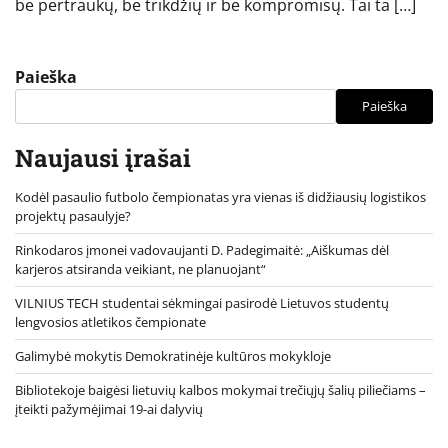
be pertraukų, be trikdžių ir be kompromisų. Tai ta […]
Paieška
Paieška
Naujausi įrašai
Kodėl pasaulio futbolo čempionatas yra vienas iš didžiausių logistikos
projektų pasaulyje?
Rinkodaros įmonei vadovaujanti D. Padegimaitė: „Aiškumas dėl
karjeros atsiranda veikiant, ne planuojant“
VILNIUS TECH studentai sėkmingai pasirodė Lietuvos studentų
lengvosios atletikos čempionate
Galimybė mokytis Demokratinėje kultūros mokykloje
Bibliotekoje baigėsi lietuvių kalbos mokymai trečiųjų šalių piliečiams –
įteikti pažymėjimai 19-ai dalyvių