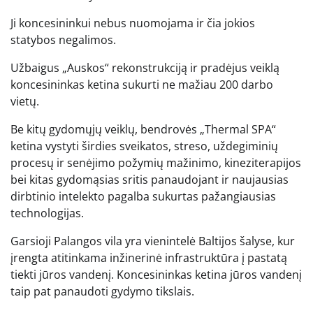
Ji koncesininkui nebus nuomojama ir čia jokios
statybos negalimos.
Užbaigus „Auskos“ rekonstrukciją ir pradėjus veiklą
koncesininkas ketina sukurti ne mažiau 200 darbo
vietų.
Be kitų gydomųjų veiklų, bendrovės „Thermal SPA“
ketina vystyti širdies sveikatos, streso, uždegiminių
procesų ir senėjimo požymių mažinimo, kineziterapijos
bei kitas gydomąsias sritis panaudojant ir naujausias
dirbtinio intelekto pagalba sukurtas pažangiausias
technologijas.
Garsioji Palangos vila yra vienintelė Baltijos šalyse, kur
įrengta atitinkama inžinerinė infrastruktūra į pastatą
tiekti jūros vandenį. Koncesininkas ketina jūros vandenį
taip pat panaudoti gydymo tikslais.