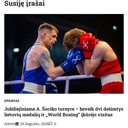
Susiję įrašai
SPORTAS
Jubiliejiniame A. Šociko turnyre – beveik dvi dešimtys
lietuvių medalių ir „World Boxing” įkūrėjo vizitas
Admin
29 Gegužės, 2026
0