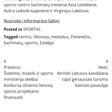
sporto centro šachmatų treneriai Asta Liobikienė,
Aušra Leikutė-Isajevienė ir Virginijus Lakiūnas.
Nuoroda į informacijos šaltinį
Posted in
SPORTAS
Tagged
centro
,
iškovojo
,
medalius
,
Panevėžio
,
šachmatų
,
sporto
,
žaidėjai
Navigacija
Previous:
Next:
tarp
Švietimo, mokslo ir sporto
Atrinkti Lietuvos kandidatai
įrašų
ministerija skelbia
tapti geriausiais turizmo
konkursą užsienio lietuvių
kaimais pasaulyje
sporto projektams
finansuoti