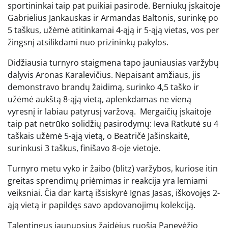
sportininkai taip pat puikiai pasirodė. Berniukų įskaitoje
Gabrielius Jankauskas ir Armandas Baltonis, surinkę po
5 taškus, užėmė atitinkamai 4-ąją ir 5-ąją vietas, vos per
žingsnį atsilikdami nuo prizininkų pakylos.
Didžiausia turnyro staigmena tapo jauniausias varžybų
dalyvis Aronas Karalevičius. Nepaisant amžiaus, jis
demonstravo brandų žaidimą, surinko 4,5 taško ir
užėmė aukštą 8-ąją vietą, aplenkdamas ne vieną
vyresnį ir labiau patyrusį varžovą. Mergaičių įskaitoje
taip pat netrūko solidžių pasirodymų: Ieva Ratkutė su 4
taškais užėmė 5-ąją vietą, o Beatričė Jašinskaitė,
surinkusi 3 taškus, finišavo 8-oje vietoje.
Turnyro metu vyko ir žaibo (blitz) varžybos, kuriose itin
greitas sprendimų priėmimas ir reakcija yra lemiami
veiksniai. Čia dar kartą išsiskyrė Ignas Jasas, iškovojęs 2-
ąją vietą ir papildęs savo apdovanojimų kolekciją.
Talentingus jaunuosius žaidėjus ruošia Panevėžio