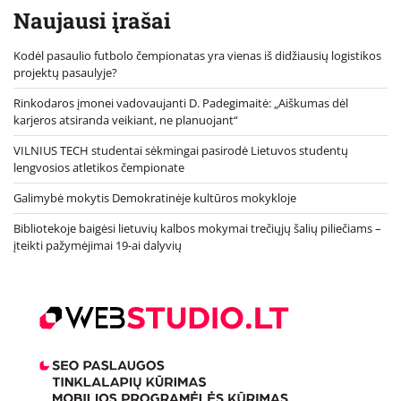
Naujausi įrašai
Kodėl pasaulio futbolo čempionatas yra vienas iš didžiausių logistikos
projektų pasaulyje?
Rinkodaros įmonei vadovaujanti D. Padegimaitė: „Aiškumas dėl
karjeros atsiranda veikiant, ne planuojant“
VILNIUS TECH studentai sėkmingai pasirodė Lietuvos studentų
lengvosios atletikos čempionate
Galimybė mokytis Demokratinėje kultūros mokykloje
Bibliotekoje baigėsi lietuvių kalbos mokymai trečiųjų šalių piliečiams –
įteikti pažymėjimai 19-ai dalyvių