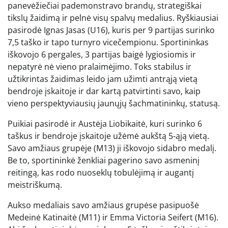
panevėžiečiai pademonstravo brandų, strategiškai
tikslų žaidimą ir pelnė visų spalvų medalius. Ryškiausiai
pasirodė Ignas Jasas (U16), kuris per 9 partijas surinko
7,5 taško ir tapo turnyro vicečempionu. Sportininkas
iškovojo 6 pergales, 3 partijas baigė lygiosiomis ir
nepatyrė nė vieno pralaimėjimo. Toks stabilus ir
užtikrintas žaidimas leido jam užimti antrąją vietą
bendroje įskaitoje ir dar kartą patvirtinti savo, kaip
vieno perspektyviausių jaunųjų šachmatininkų, statusą.
Puikiai pasirodė ir Austėja Liobikaitė, kuri surinko 6
taškus ir bendroje įskaitoje užėmė aukštą 5-ąją vietą.
Savo amžiaus grupėje (M13) ji iškovojo sidabro medalį.
Be to, sportininkė ženkliai pagerino savo asmeninį
reitingą, kas rodo nuoseklų tobulėjimą ir augantį
meistriškumą.
Aukso medaliais savo amžiaus grupėse pasipuošė
Medeinė Katinaitė (M11) ir Emma Victoria Seifert (M16).