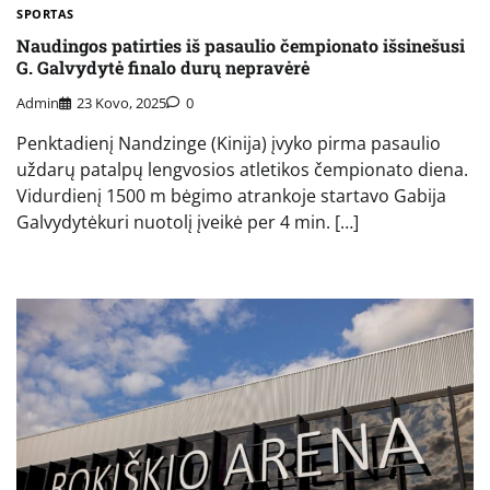
SPORTAS
Naudingos patirties iš pasaulio čempionato išsinešusi
G. Galvydytė finalo durų nepravėrė
Admin
23 Kovo, 2025
0
Penktadienį Nandzinge (Kinija) įvyko pirma pasaulio
uždarų patalpų lengvosios atletikos čempionato diena.
Vidurdienį 1500 m bėgimo atrankoje startavo Gabija
Galvydytėkuri nuotolį įveikė per 4 min. […]