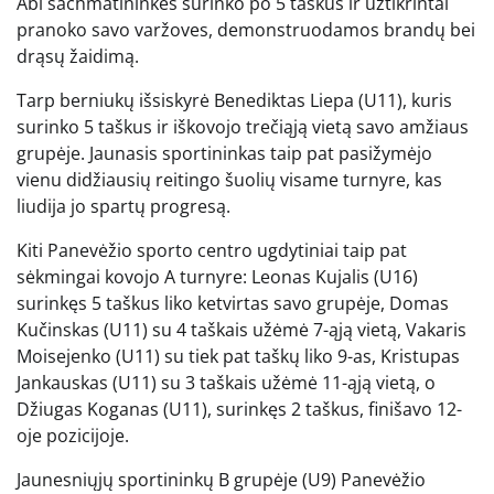
Abi šachmatininkės surinko po 5 taškus ir užtikrintai
pranoko savo varžoves, demonstruodamos brandų bei
drąsų žaidimą.
Tarp berniukų išsiskyrė Benediktas Liepa (U11), kuris
surinko 5 taškus ir iškovojo trečiąją vietą savo amžiaus
grupėje. Jaunasis sportininkas taip pat pasižymėjo
vienu didžiausių reitingo šuolių visame turnyre, kas
liudija jo spartų progresą.
Kiti Panevėžio sporto centro ugdytiniai taip pat
sėkmingai kovojo A turnyre: Leonas Kujalis (U16)
surinkęs 5 taškus liko ketvirtas savo grupėje, Domas
Kučinskas (U11) su 4 taškais užėmė 7-ąją vietą, Vakaris
Moisejenko (U11) su tiek pat taškų liko 9-as, Kristupas
Jankauskas (U11) su 3 taškais užėmė 11-ąją vietą, o
Džiugas Koganas (U11), surinkęs 2 taškus, finišavo 12-
oje pozicijoje.
Jaunesniųjų sportininkų B grupėje (U9) Panevėžio