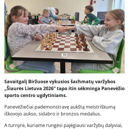
Savaitgalį Biržuose vykusios šachmatų varžybos
„Šiaurės Lietuva 2026“ tapo itin sėkminga Panevėžio
sporto centro ugdytiniams.
Panevėžiečiai pademonstravę aukštą meistriškumą
iškovojo aukso, sidabro ir bronzos medalius.
A turnyre, kuriame rungėsi pajėgiausi varžybų dalyviai,