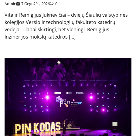
Admin
7 Gegužės, 2026
0
Vita ir Remigijus Juknevičiai – dviejų Šiaulių valstybinės
kolegijos Verslo ir technologijų fakulteto katedrų
vedėjai – labai skirtingi, bet vieningi. Remigijus –
Inžinerijos mokslų katedros […]