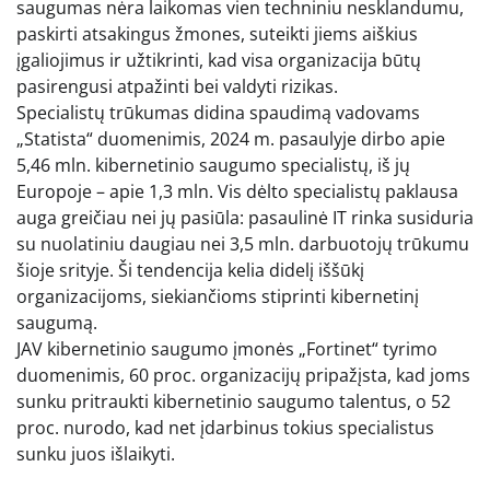
saugumas nėra laikomas vien techniniu nesklandumu,
paskirti atsakingus žmones, suteikti jiems aiškius
įgaliojimus ir užtikrinti, kad visa organizacija būtų
pasirengusi atpažinti bei valdyti rizikas.
Specialistų trūkumas didina spaudimą vadovams
„Statista“ duomenimis, 2024 m. pasaulyje dirbo apie
5,46 mln. kibernetinio saugumo specialistų, iš jų
Europoje – apie 1,3 mln. Vis dėlto specialistų paklausa
auga greičiau nei jų pasiūla: pasaulinė IT rinka susiduria
su nuolatiniu daugiau nei 3,5 mln. darbuotojų trūkumu
šioje srityje. Ši tendencija kelia didelį iššūkį
organizacijoms, siekiančioms stiprinti kibernetinį
saugumą.
JAV kibernetinio saugumo įmonės „Fortinet“ tyrimo
duomenimis, 60 proc. organizacijų pripažįsta, kad joms
sunku pritraukti kibernetinio saugumo talentus, o 52
proc. nurodo, kad net įdarbinus tokius specialistus
sunku juos išlaikyti.