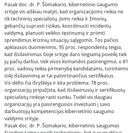
Pasak doc. dr. P. Šūmakario, kibernetinio saugumo
srityje vis aiškiau matyti, kad organizacijoms reikia ne
tik techninių specialistų. Joms reikia ir žmonių,
gebančių suprasti rizikas, koordinuoti incidentų
valdymą, planuoti veiklos tęstinumą ir priimti
sprendimus krizinių situacijų sąlygomis. Tos pačios
apklausos duomenimis, 95 proc. respondentų teigia,
kad išsilavinimas šioje srityje daro teigiamą poveikį tiek
jų pačių darbui, tiek visos komandos pasirengimui, o 81
proc. vadovų teikia pirmenybę kandidatams, turintiems
tokį išsilavinimą ar tai patvirtinančius sertifikatus.
Vis dėlto čia išryškėja ir kita problema: 78 proc.
organizacijų pripažįsta, kad išsilavinusių ir sertifikuotų
specialistų rinkoje rasti sunku. Todėl vis daugiau
organizacijų yra pasirengusios investuoti į savo
darbuotojų kompetencijas kibernetinio saugumo
valdymo srityje.
Pasak doc. dr. P. Šūmakario, kibernetinis saugumas
šiandien tampa ne tik technologijų, bet ir nuoseklaus