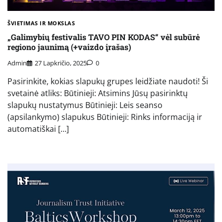
ŠVIETIMAS IR MOKSLAS
„Galimybių festivalis TAVO PIN KODAS“ vėl subūrė
regiono jaunimą (+vaizdo įrašas)
Admin
27 Lapkričio, 2025
0
Pasirinkite, kokias slapukų grupes leidžiate naudoti! Ši
svetainė atliks: Būtinieji: Atsimins Jūsų pasirinktų
slapukų nustatymus Būtinieji: Leis seanso
(apsilankymo) slapukus Būtinieji: Rinks informaciją ir
automatiškai […]