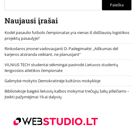
Paieška
Naujausi įrašai
Kodėl pasaulio futbolo čempionatas yra vienas iš didžiausių logistikos
projektų pasaulyje?
Rinkodaros įmonei vadovaujanti D. Padegimaitė: „Aiškumas dėl
karjeros atsiranda veikiant, ne planuojant“
VILNIUS TECH studentai sėkmingai pasirodė Lietuvos studentų
lengvosios atletikos čempionate
Galimybė mokytis Demokratinėje kultūros mokykloje
Bibliotekoje baigėsi lietuvių kalbos mokymai trečiųjų šalių piliečiams –
įteikti pažymėjimai 19-ai dalyvių