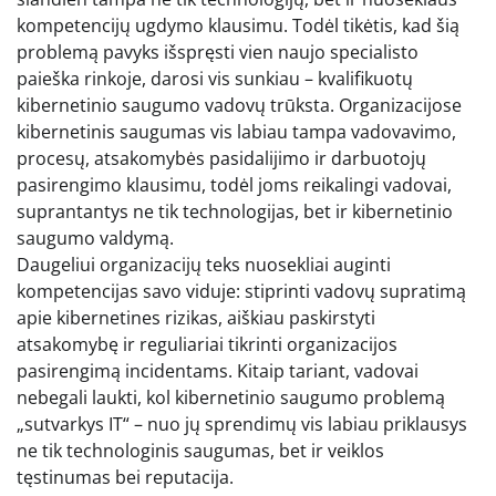
kompetencijų ugdymo klausimu. Todėl tikėtis, kad šią
problemą pavyks išspręsti vien naujo specialisto
paieška rinkoje, darosi vis sunkiau – kvalifikuotų
kibernetinio saugumo vadovų trūksta. Organizacijose
kibernetinis saugumas vis labiau tampa vadovavimo,
procesų, atsakomybės pasidalijimo ir darbuotojų
pasirengimo klausimu, todėl joms reikalingi vadovai,
suprantantys ne tik technologijas, bet ir kibernetinio
saugumo valdymą.
Daugeliui organizacijų teks nuosekliai auginti
kompetencijas savo viduje: stiprinti vadovų supratimą
apie kibernetines rizikas, aiškiau paskirstyti
atsakomybę ir reguliariai tikrinti organizacijos
pasirengimą incidentams. Kitaip tariant, vadovai
nebegali laukti, kol kibernetinio saugumo problemą
„sutvarkys IT“ – nuo jų sprendimų vis labiau priklausys
ne tik technologinis saugumas, bet ir veiklos
tęstinumas bei reputacija.