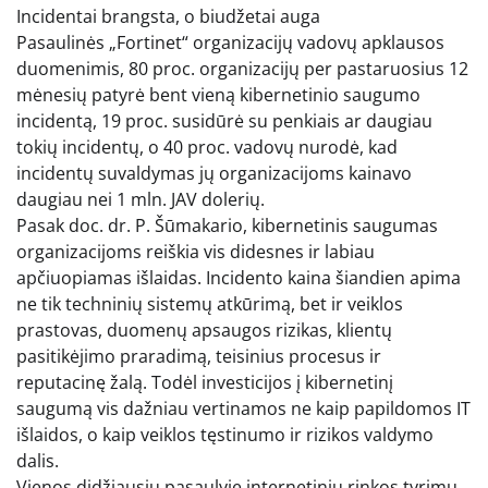
Incidentai brangsta, o biudžetai auga
Pasaulinės „Fortinet“ organizacijų vadovų apklausos
duomenimis, 80 proc. organizacijų per pastaruosius 12
mėnesių patyrė bent vieną kibernetinio saugumo
incidentą, 19 proc. susidūrė su penkiais ar daugiau
tokių incidentų, o 40 proc. vadovų nurodė, kad
incidentų suvaldymas jų organizacijoms kainavo
daugiau nei 1 mln. JAV dolerių.
Pasak doc. dr. P. Šūmakario, kibernetinis saugumas
organizacijoms reiškia vis didesnes ir labiau
apčiuopiamas išlaidas. Incidento kaina šiandien apima
ne tik techninių sistemų atkūrimą, bet ir veiklos
prastovas, duomenų apsaugos rizikas, klientų
pasitikėjimo praradimą, teisinius procesus ir
reputacinę žalą. Todėl investicijos į kibernetinį
saugumą vis dažniau vertinamos ne kaip papildomos IT
išlaidos, o kaip veiklos tęstinumo ir rizikos valdymo
dalis.
Vienos didžiausių pasaulyje internetinių rinkos tyrimų,