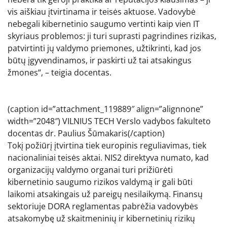
vis aiškiau įtvirtinama ir teisės aktuose. Vadovybė
nebegali kibernetinio saugumo vertinti kaip vien IT
skyriaus problemos: ji turi suprasti pagrindines rizikas,
patvirtinti jų valdymo priemones, užtikrinti, kad jos
būtų įgyvendinamos, ir paskirti už tai atsakingus
žmones“, – teigia docentas.
(caption id=”attachment_119889″ align=”alignnone”
width=”2048″) VILNIUS TECH Verslo vadybos fakulteto
docentas dr. Paulius Šūmakaris(/caption)
Tokį požiūrį įtvirtina tiek europinis reguliavimas, tiek
nacionaliniai teisės aktai. NIS2 direktyva numato, kad
organizacijų valdymo organai turi prižiūrėti
kibernetinio saugumo rizikos valdymą ir gali būti
laikomi atsakingais už pareigų nesilaikymą. Finansų
sektoriuje DORA reglamentas pabrėžia vadovybės
atsakomybę už skaitmeninių ir kibernetinių rizikų