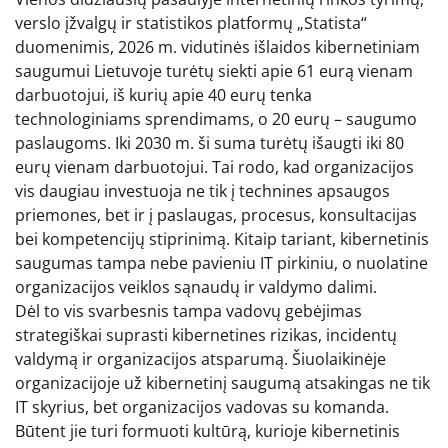
verslo įžvalgų ir statistikos platformų „Statista“
duomenimis, 2026 m. vidutinės išlaidos kibernetiniam
saugumui Lietuvoje turėtų siekti apie 61 eurą vienam
darbuotojui, iš kurių apie 40 eurų tenka
technologiniams sprendimams, o 20 eurų – saugumo
paslaugoms. Iki 2030 m. ši suma turėtų išaugti iki 80
eurų vienam darbuotojui. Tai rodo, kad organizacijos
vis daugiau investuoja ne tik į technines apsaugos
priemones, bet ir į paslaugas, procesus, konsultacijas
bei kompetencijų stiprinimą. Kitaip tariant, kibernetinis
saugumas tampa nebe pavieniu IT pirkiniu, o nuolatine
organizacijos veiklos sąnaudų ir valdymo dalimi.
Dėl to vis svarbesnis tampa vadovų gebėjimas
strategiškai suprasti kibernetines rizikas, incidentų
valdymą ir organizacijos atsparumą. Šiuolaikinėje
organizacijoje už kibernetinį saugumą atsakingas ne tik
IT skyrius, bet organizacijos vadovas su komanda.
Būtent jie turi formuoti kultūrą, kurioje kibernetinis