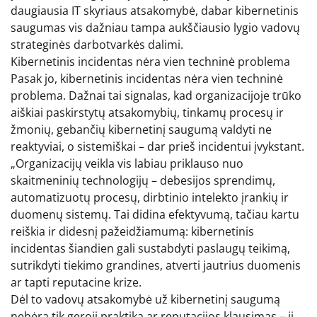
daugiausia IT skyriaus atsakomybė, dabar kibernetinis
saugumas vis dažniau tampa aukščiausio lygio vadovų
strateginės darbotvarkės dalimi.
Kibernetinis incidentas nėra vien techninė problema
Pasak jo, kibernetinis incidentas nėra vien techninė
problema. Dažnai tai signalas, kad organizacijoje trūko
aiškiai paskirstytų atsakomybių, tinkamų procesų ir
žmonių, gebančių kibernetinį saugumą valdyti ne
reaktyviai, o sistemiškai – dar prieš incidentui įvykstant.
„Organizacijų veikla vis labiau priklauso nuo
skaitmeninių technologijų – debesijos sprendimų,
automatizuotų procesų, dirbtinio intelekto įrankių ir
duomenų sistemų. Tai didina efektyvumą, tačiau kartu
reiškia ir didesnį pažeidžiamumą: kibernetinis
incidentas šiandien gali sustabdyti paslaugų teikimą,
sutrikdyti tiekimo grandines, atverti jautrius duomenis
ar tapti reputacine krize.
Dėl to vadovų atsakomybė už kibernetinį saugumą
nebėra tik geroji praktika ar reputacijos klausimas – ji