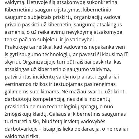
valdymą. Lietuvoje šią atsakomybę sukonkretina
Kibernetinio saugumo įstatymas: kibernetinio
saugumo subjektais priskirtų organizacijų vadovai
privalo paskirti už kibernetinį saugumą atsakingus
asmenis, o už reikalavimų nevykdymą atsakomybė
tenka pačiam subjektui ir jo vadovybei.
Praktikoje tai reiškia, kad vadovams nepakanka vien
įsigyti saugumo technologijų ar pavesti šį klausimą IT
skyriui. Organizacijoje turi būti aiškiai paskirta, kas
atsakingas už kibernetinio saugumo valdymą,
patvirtintas incidentų valdymo planas, reguliariai
vertinamos rizikos ir testuojamas pasirengimas
galimiems sutrikimams. Ne mažiau svarbu užtikrinti
darbuotojų kompetenciją, nes dalis incidentų
prasideda ne nuo technologinių spragų, o nuo
žmogiškųjų klaidų. Galiausiai kibernetinis saugumas
turi turėti aiškų biudžetą ir vietą vadovybės
darbotvarkėje – kitaip jis lieka deklaracija, o ne realiai
valdoma rizika.