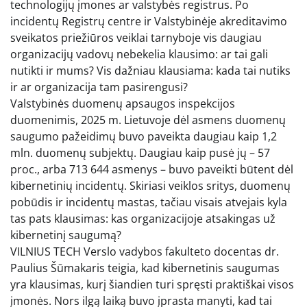
technologijų įmones ar valstybės registrus. Po
incidentų Registrų centre ir Valstybinėje akreditavimo
sveikatos priežiūros veiklai tarnyboje vis daugiau
organizacijų vadovų nebekelia klausimo: ar tai gali
nutikti ir mums? Vis dažniau klausiama: kada tai nutiks
ir ar organizacija tam pasirengusi?
Valstybinės duomenų apsaugos inspekcijos
duomenimis, 2025 m. Lietuvoje dėl asmens duomenų
saugumo pažeidimų buvo paveikta daugiau kaip 1,2
mln. duomenų subjektų. Daugiau kaip pusė jų – 57
proc., arba 713 644 asmenys – buvo paveikti būtent dėl
kibernetinių incidentų. Skiriasi veiklos sritys, duomenų
pobūdis ir incidentų mastas, tačiau visais atvejais kyla
tas pats klausimas: kas organizacijoje atsakingas už
kibernetinį saugumą?
VILNIUS TECH Verslo vadybos fakulteto docentas dr.
Paulius Šūmakaris teigia, kad kibernetinis saugumas
yra klausimas, kurį šiandien turi spręsti praktiškai visos
įmonės. Nors ilgą laiką buvo įprasta manyti, kad tai