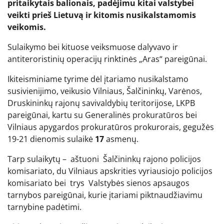
pritaikytais balionais, padėjimu kitai valstybei
veikti prieš Lietuvą ir kitomis nusikalstamomis
veikomis.
Sulaikymo bei kituose veiksmuose dalyvavo ir
antiteroristinių operacijų rinktinės „Aras“ pareigūnai.
Ikiteisminiame tyrime dėl įtariamo nusikalstamo
susivienijimo, veikusio Vilniaus, Šalčininkų, Varėnos,
Druskininkų rajonų savivaldybių teritorijose, LKPB
pareigūnai, kartu su Generalinės prokuratūros bei
Vilniaus apygardos prokuratūros prokurorais, gegužės
19-21 dienomis sulaikė
17
asmenų.
Tarp sulaikytų – aštuoni Šalčininkų rajono policijos
komisariato, du Vilniaus apskrities vyriausiojo policijos
komisariato bei trys Valstybės sienos apsaugos
tarnybos pareigūnai, kurie įtariami piktnaudžiavimu
tarnybine padėtimi.