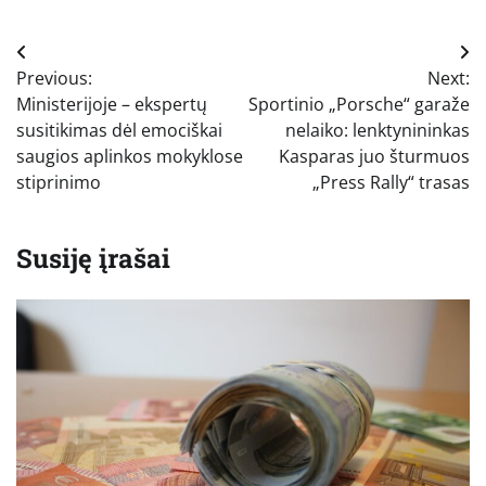
Navigacija
Previous:
Next:
tarp
Ministerijoje – ekspertų
Sportinio „Porsche“ garaže
įrašų
susitikimas dėl emociškai
nelaiko: lenktynininkas
saugios aplinkos mokyklose
Kasparas juo šturmuos
stiprinimo
„Press Rally“ trasas
Susiję įrašai