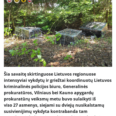
Šia savaitę skirtinguose Lietuvos regionuose
intensyviai vykdytų ir griežtai koordinuotų Lietuvos
kriminalinės policijos biuro, Generalinės
prokuratūros, Vilniaus bei Kauno apygardų
prokuratūrų veiksmų metu buvo sulaikyti iš
viso 27 asmenys, siejami su dviejų nusikalstamų
susivienijimų vykdyta kontrabanda tam