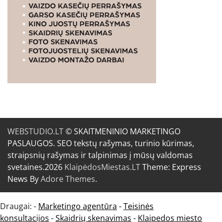
WEBSTUDIO.LT
© SKAITMENINIO MARKETINGO
PASLAUGOS. SEO tekstų rašymas, turinio kūrimas,
straipsnių rašymas ir talpinimas į mūsų valdomas
svetaines.2026
KlaipėdosMiestas.LT
Theme: Express
News By
Adore Themes
.
Draugai: -
Marketingo agentūra
-
Teisinės
konsultacijos
-
Skaidrių skenavimas
-
Klaipedos miesto