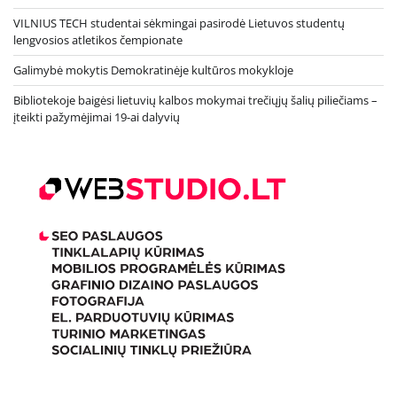
VILNIUS TECH studentai sėkmingai pasirodė Lietuvos studentų
lengvosios atletikos čempionate
Galimybė mokytis Demokratinėje kultūros mokykloje
Bibliotekoje baigėsi lietuvių kalbos mokymai trečiųjų šalių piliečiams –
įteikti pažymėjimai 19-ai dalyvių