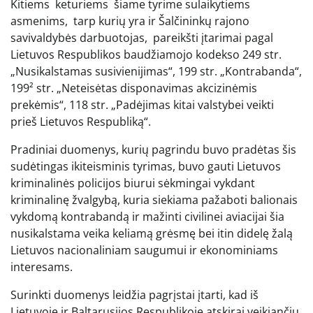
Kitiems keturiems šiame tyrime sulaikytiems
asmenims, tarp kurių yra ir Šalčininkų rajono
savivaldybės darbuotojas, pareikšti įtarimai pagal
Lietuvos Respublikos baudžiamojo kodekso 249 str.
„Nusikalstamas susivienijimas“, 199 str. „Kontrabanda“,
199² str. „Neteisėtas disponavimas akcizinėmis
prekėmis“, 118 str. „Padėjimas kitai valstybei veikti
prieš Lietuvos Respubliką“.
Pradiniai duomenys, kurių pagrindu buvo pradėtas šis
sudėtingas ikiteisminis tyrimas, buvo gauti Lietuvos
kriminalinės policijos biurui sėkmingai vykdant
kriminalinę žvalgybą, kuria siekiama pažaboti balionais
vykdomą kontrabandą ir mažinti civilinei aviacijai šia
nusikalstama veika keliamą grėsmę bei itin didelę žalą
Lietuvos nacionaliniam saugumui ir ekonominiams
interesams.
Surinkti duomenys leidžia pagrįstai įtarti, kad iš
Lietuvoje ir Baltarusijos Respublikoje atskirai veikiančių