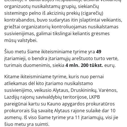
organizuotų nusikalstamų grupių, siekiančių
sistemingo pelno iš akcizinių prekių (cigarečių)
kontrabandos, buvo sudarytas itin įslaptintai veikiantis,
griežtai organizatorių kontroliuojamas nusikalstamas
susivienijimas, galimai tikslingai keliantis grėsmes
mūsų valstybei.
Šiuo metu šiame ikiteisminiame tyrime yra
49
įtariamieji, o bendra įtariamųjų areštuoto turto vertė,
turimais duomenimis, siekia
4 mln. 200 tūkst.
eurų.
Kitame ikiteisminiame tyrime, kuris nuo pernai
atliekamas dėl kito įtariamo nusikalstamo
susivienijimo, veikusio Alytaus, Druskininkų, Varėnos,
Lazdijų rajonų savivaldybių teritorijose, LKPB
pareigūnai kartu su Kauno apygardos prokuratūros
prokurorais šią savaitę Alytaus rajone sulaikė dar 10
asmenų. Iš viso šiame tyrime yra 11 įtariamųjų, visi jie
šiuo metu yra suimti.