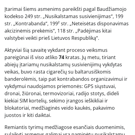
Įtarimai šiems asmenims pareikšti pagal Baudžiamojo
kodekso 249 str. „Nusikalstamas susivienijimas“, 199
str. „Kontrabanda“, 199² str. „Neteisėtas disponavimas
akcizinėmis prekėmis“, 118 str. „Padėjimas kitai
valstybei veikti prieš Lietuvos Respubliką“.
Aktyviai šią savaitę vykdant proceso veiksmus
pareigūnai iš viso atliko
74
kratas. Jų metu, tiriant
abiejų įtariamų nusikalstamų susivienijimų vykdytas
veikas, buvo rasta cigarečių su baltarusiškomis
banderolėmis, taip pat kontrabandos organizavimui ir
vykdymui naudojamos priemonės: GPS siųstuvai,
dronai, žiūronai, termovizoriai, radijo stotys, dideli
kiekiai SIM kortelių, sekimo įrangos ieškikliai ir
blokatoriai, medžiaginės veido kaukės, pakavimo
juostos ir kiti daiktai.
Remiantis tyrimų medžiagose esančiais duomenimis,
sulaikyti asmenys galimai yra paminėtų nusikalstamų