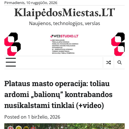
Skip
Pirmadienis, 10 rugpjūčio, 2026
KlaipėdosMiestas.LT
to
content
Naujienos, technologijos, verslas
Plataus masto operacija: toliau
ardomi „balionų” kontrabandos
nusikalstami tinklai (+video)
Posted on
1 birželio, 2026