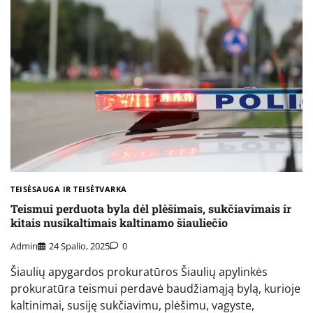
TEISĖSAUGA IR TEISĖTVARKA
Teismui perduota byla dėl plėšimais, sukčiavimais ir
kitais nusikaltimais kaltinamo šiauliečio
Admin
24 Spalio, 2025
0
Šiaulių apygardos prokuratūros Šiaulių apylinkės
prokuratūra teismui perdavė baudžiamąją bylą, kurioje
kaltinimai, susiję sukčiavimu, plėšimu, vagyste,