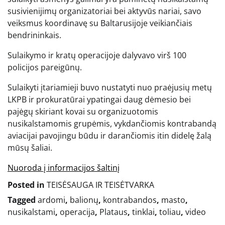
susivienijimų organizatoriai bei aktyvūs nariai, savo
veiksmus koordinavę su Baltarusijoje veikiančiais
bendrininkais.
Sulaikymo ir kratų operacijoje dalyvavo virš 100
policijos pareigūnų.
Sulaikyti įtariamieji buvo nustatyti nuo praėjusių metų
LKPB ir prokuratūrai ypatingai daug dėmesio bei
pajėgų skiriant kovai su organizuotomis
nusikalstamomis grupėmis, vykdančiomis kontrabandą
aviacijai pavojingu būdu ir darančiomis itin didelę žalą
mūsų šaliai.
Nuoroda į informacijos šaltinį
Posted in
TEISĖSAUGA IR TEISĖTVARKA
Tagged
ardomi
,
balionų
,
kontrabandos
,
masto
,
nusikalstami
,
operacija
,
Plataus
,
tinklai
,
toliau
,
video