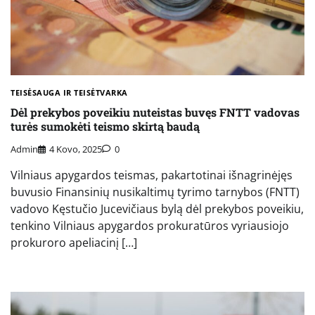
TEISĖSAUGA IR TEISĖTVARKA
Dėl prekybos poveikiu nuteistas buvęs FNTT vadovas
turės sumokėti teismo skirtą baudą
Admin
4 Kovo, 2025
0
Vilniaus apygardos teismas, pakartotinai išnagrinėjęs
buvusio Finansinių nusikaltimų tyrimo tarnybos (FNTT)
vadovo Kęstučio Jucevičiaus bylą dėl prekybos poveikiu,
tenkino Vilniaus apygardos prokuratūros vyriausiojo
prokuroro apeliacinį […]