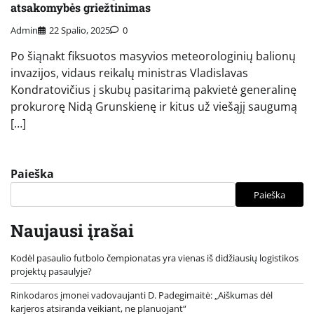
atsakomybės griežtinimas
Admin
22 Spalio, 2025
0
Po šiąnakt fiksuotos masyvios meteorologinių balionų
invazijos, vidaus reikalų ministras Vladislavas
Kondratovičius į skubų pasitarimą pakvietė generalinę
prokurorę Nidą Grunskienę ir kitus už viešąjį saugumą
[…]
Paieška
Paieška
Naujausi įrašai
Kodėl pasaulio futbolo čempionatas yra vienas iš didžiausių logistikos
projektų pasaulyje?
Rinkodaros įmonei vadovaujanti D. Padegimaitė: „Aiškumas dėl
karjeros atsiranda veikiant, ne planuojant“