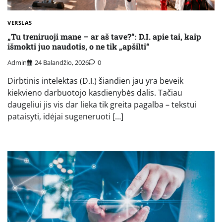
VERSLAS
„Tu treniruoji mane – ar aš tave?“: D.I. apie tai, kaip
išmokti juo naudotis, o ne tik „apšilti“
Admin
24 Balandžio, 2026
0
Dirbtinis intelektas (D.I.) šiandien jau yra beveik
kiekvieno darbuotojo kasdienybės dalis. Tačiau
daugeliui jis vis dar lieka tik greita pagalba – tekstui
pataisyti, idėjai sugeneruoti […]