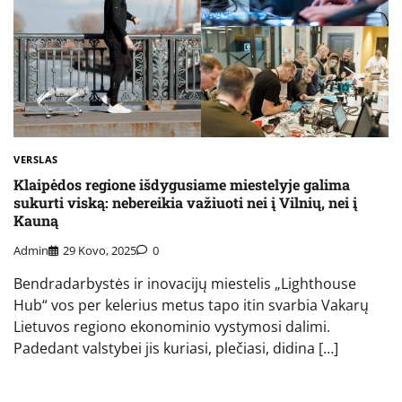
VERSLAS
Klaipėdos regione išdygusiame miestelyje galima
sukurti viską: nebereikia važiuoti nei į Vilnių, nei į
Kauną
Admin
29 Kovo, 2025
0
Bendradarbystės ir inovacijų miestelis „Lighthouse
Hub“ vos per kelerius metus tapo itin svarbia Vakarų
Lietuvos regiono ekonominio vystymosi dalimi.
Padedant valstybei jis kuriasi, plečiasi, didina […]