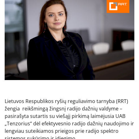
Lietuvos Respublikos ryšių reguliavimo tarnyba (RRT)
žengia reikšmingą žingsnį radijo dažnių valdyme –
pasirašyta sutartis su viešąjį pirkimą laimėjusia UAB
„Tenzorius“ dėl efektyvesnio radijo dažnių naudojimo ir
lengviau suteikiamos prieigos prie radijo spektro
sistemos sukūrimo ir įdiegimo.