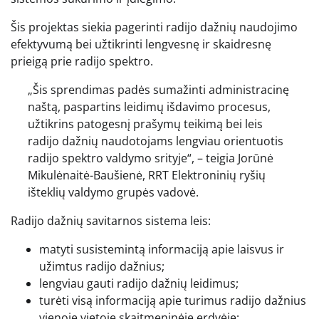
Šis projektas siekia pagerinti radijo dažnių naudojimo
efektyvumą bei užtikrinti lengvesnę ir skaidresnę
prieigą prie radijo spektro.
„Šis sprendimas padės sumažinti administracinę
naštą, paspartins leidimų išdavimo procesus,
užtikrins patogesnį prašymų teikimą bei leis
radijo dažnių naudotojams lengviau orientuotis
radijo spektro valdymo srityje“, – teigia Jorūnė
Mikulėnaitė-Baušienė, RRT Elektroninių ryšių
išteklių valdymo grupės vadovė.
Radijo dažnių savitarnos sistema leis:
matyti susistemintą informaciją apie laisvus ir
užimtus radijo dažnius;
lengviau gauti radijo dažnių leidimus;
turėti visą informaciją apie turimus radijo dažnius
vienoje vietoje skaitmeninėje erdvėje;