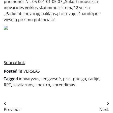
priemonės Nr. 05-001-01-05-07 „Sukurti nuoseklią
inovacinės veiklos skatinimo sistemą“ 2 veiklą
„Padidinti inovacijų paklausą Lietuvoje išnaudojant
viešųjų pirkimų potencialą“.
Source link
Posted in
VERSLAS
Tagged
inovatyvus
,
lengvesnė
,
prie
,
prieiga
,
radijo
,
RRT
,
savitarnos
,
spektro
,
sprendimas
Navigacija
Previous:
Next: