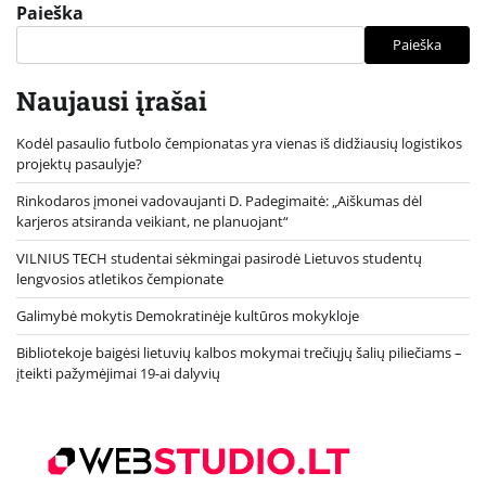
Paieška
Paieška
Naujausi įrašai
Kodėl pasaulio futbolo čempionatas yra vienas iš didžiausių logistikos
projektų pasaulyje?
Rinkodaros įmonei vadovaujanti D. Padegimaitė: „Aiškumas dėl
karjeros atsiranda veikiant, ne planuojant“
VILNIUS TECH studentai sėkmingai pasirodė Lietuvos studentų
lengvosios atletikos čempionate
Galimybė mokytis Demokratinėje kultūros mokykloje
Bibliotekoje baigėsi lietuvių kalbos mokymai trečiųjų šalių piliečiams –
įteikti pažymėjimai 19-ai dalyvių