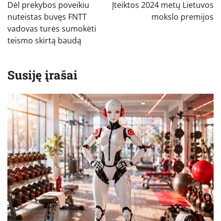
tarp
Dėl prekybos poveikiu
Įteiktos 2024 metų Lietuvos
įrašų
nuteistas buvęs FNTT
mokslo premijos
vadovas turės sumokėti
teismo skirtą baudą
Susiję įrašai