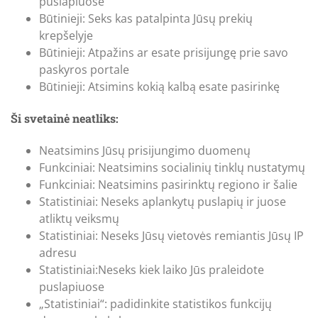
puslapiuose
Būtinieji: Seks kas patalpinta Jūsų prekių
krepšelyje
Būtinieji: Atpažins ar esate prisijungę prie savo
paskyros portale
Būtinieji: Atsimins kokią kalbą esate pasirinkę
Ši svetainė neatliks:
Neatsimins Jūsų prisijungimo duomenų
Funkciniai: Neatsimins socialinių tinklų nustatymų
Funkciniai: Neatsimins pasirinktų regiono ir šalie
Statistiniai: Neseks aplankytų puslapių ir juose
atliktų veiksmų
Statistiniai: Neseks Jūsų vietovės remiantis Jūsų IP
adresu
Statistiniai:Neseks kiek laiko Jūs praleidote
puslapiuose
„Statistiniai“: padidinkite statistikos funkcijų