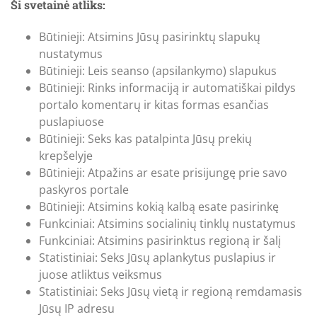
Ši svetainė atliks:
Būtinieji: Atsimins Jūsų pasirinktų slapukų
nustatymus
Būtinieji: Leis seanso (apsilankymo) slapukus
Būtinieji: Rinks informaciją ir automatiškai pildys
portalo komentarų ir kitas formas esančias
puslapiuose
Būtinieji: Seks kas patalpinta Jūsų prekių
krepšelyje
Būtinieji: Atpažins ar esate prisijungę prie savo
paskyros portale
Būtinieji: Atsimins kokią kalbą esate pasirinkę
Funkciniai: Atsimins socialinių tinklų nustatymus
Funkciniai: Atsimins pasirinktus regioną ir šalį
Statistiniai: Seks Jūsų aplankytus puslapius ir
juose atliktus veiksmus
Statistiniai: Seks Jūsų vietą ir regioną remdamasis
Jūsų IP adresu