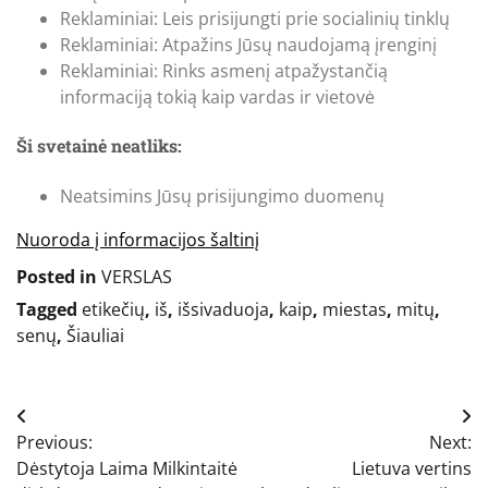
Reklaminiai: Leis prisijungti prie socialinių tinklų
Reklaminiai: Atpažins Jūsų naudojamą įrenginį
Reklaminiai: Rinks asmenį atpažystančią
informaciją tokią kaip vardas ir vietovė
Ši svetainė neatliks:
Neatsimins Jūsų prisijungimo duomenų
Nuoroda į informacijos šaltinį
Posted in
VERSLAS
Tagged
etikečių
,
iš
,
išsivaduoja
,
kaip
,
miestas
,
mitų
,
senų
,
Šiauliai
Navigacija
Previous:
Next:
tarp
Dėstytoja Laima Milkintaitė
Lietuva vertins