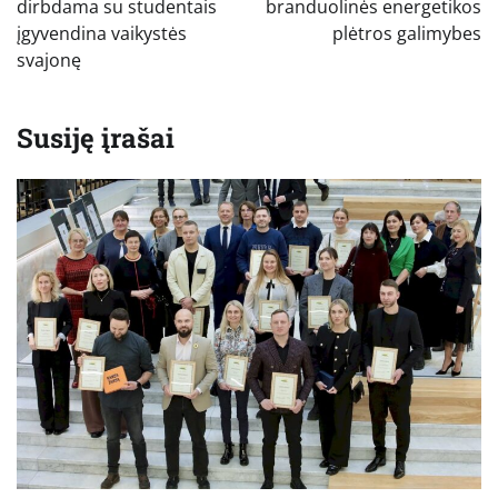
įrašų
dirbdama su studentais
branduolinės energetikos
įgyvendina vaikystės
plėtros galimybes
svajonę
Susiję įrašai