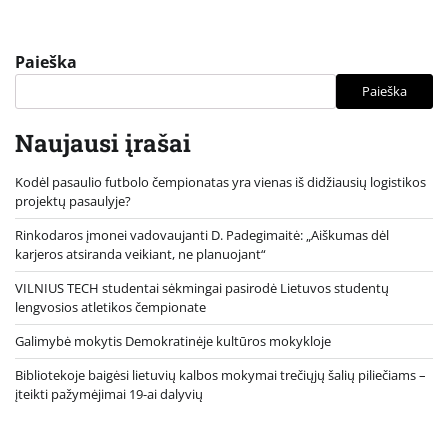
Paieška
Paieška
Naujausi įrašai
Kodėl pasaulio futbolo čempionatas yra vienas iš didžiausių logistikos
projektų pasaulyje?
Rinkodaros įmonei vadovaujanti D. Padegimaitė: „Aiškumas dėl
karjeros atsiranda veikiant, ne planuojant“
VILNIUS TECH studentai sėkmingai pasirodė Lietuvos studentų
lengvosios atletikos čempionate
Galimybė mokytis Demokratinėje kultūros mokykloje
Bibliotekoje baigėsi lietuvių kalbos mokymai trečiųjų šalių piliečiams –
įteikti pažymėjimai 19-ai dalyvių