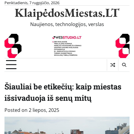
Skip
Penktadienis, 7 rugpjūčio, 2026
KlaipėdosMiestas.LT
to
content
Naujienos, technologijos, verslas
Šiauliai be etikečių: kaip miestas
išsivaduoja iš senų mitų
Posted on
2 liepos, 2025