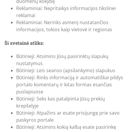
duomenų kokybę
Reklaminiai: Nepritaikys informacijos tikslinei
reklamai
Reklaminiai: Nerinks asmenį nustatančios
informacijos, tokios kaip vietovė ir regionas
Ši svetainė atliks:
Būtinieji: Atsimins Jūsų pasirinktų slapukų
nustatymus
Būtinieji: Leis seanso (apsilankymo) slapukus
Būtinieji: Rinks informaciją ir automatiškai pildys
portalo komentarų ir kitas formas esančias
puslapiuose
Būtinieji: Seks kas patalpinta Jūsų prekių
krepšelyje
Būtinieji: Atpažins ar esate prisijungę prie savo
paskyros portale
Būtinieji: Atsimins kokią kalbą esate pasirinkę