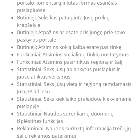
portalo komentarų ir kitas formas esančias
puslapiuose
Būtinieji: Seks kas patalpinta Jūsų prekių
krepšelyje
Būtinieji: Atpažins ar esate prisijungę prie savo
paskyros portale
Būtinieji: Atsimins kokią kalbą esate pasirinkę
Funkciniai: Atsimins socialinių tinklų nustatymus
Funkciniai: Atsimins pasirinktus regioną ir šalį
Statistiniai: Seks Jūsų aplankytus puslapius ir
juose atliktus veiksmus
Statistiniai: Seks Jūsų vietą ir regioną remdamasis
Jūsų IP adresu
Statistiniai: Seks kiek laiko praleidote kiekviename
puslapyje
Statistiniai: Naudos surenkamų duomenų
išplėstines funkcijas
Reklaminiai: Naudos surinktą informacija trečiųjų
šalių reklamos pateikimui