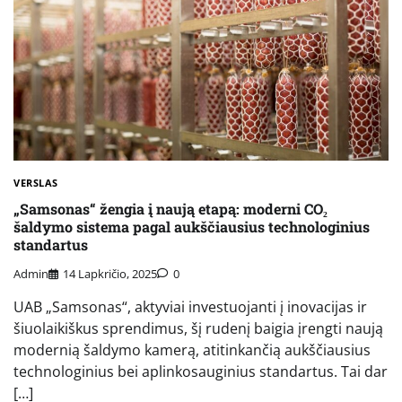
VERSLAS
„Samsonas“ žengia į naują etapą: moderni CO₂
šaldymo sistema pagal aukščiausius technologinius
standartus
Admin
14 Lapkričio, 2025
0
UAB „Samsonas“, aktyviai investuojanti į inovacijas ir
šiuolaikiškus sprendimus, šį rudenį baigia įrengti naują
modernią šaldymo kamerą, atitinkančią aukščiausius
technologinius bei aplinkosauginius standartus. Tai dar
[…]