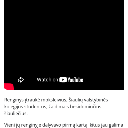
Renginys įtraukė moksleivius, Šiaulių valstybinės
kolegijos studentus, žaidimais besidominčius
šiauliečius.
Vieni jų renginyje dalyvavo pirmą kartą, kitus jau galima