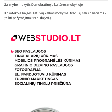
Galimybė mokytis Demokratinėje kultūros mokykloje
Bibliotekoje baigėsi lietuvių kalbos mokymai trečiųjų šalių piliečiams –
įteikti pažymėjimai 19-ai dalyvių