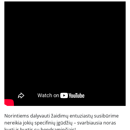
Norintiems dalyvauti žaidimų entuziastų susibūrime
nereikia jokių specifinių įgūdžių – svarbiausia noras
kurti ir burtis su bendraminčiais!