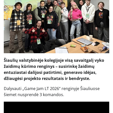
Šiaulių valstybinėje kolegijoje visą savaitgalį vyko
žaidimų kūrimo renginys – susirinkę žaidimų
entuziastai dalijosi patirtimi, generavo idėjas,
džiaugėsi projekto rezultatais ir bendryste.
Dalyvauti „Game Jam LT 2026“ renginyje Šiauliuose
šiemet nusprendė 3 komandos.