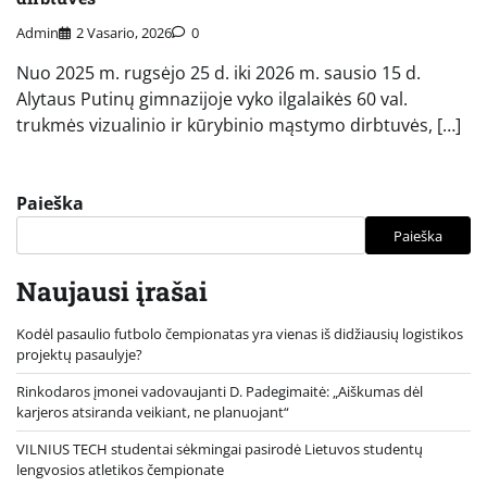
Admin
2 Vasario, 2026
0
Nuo 2025 m. rugsėjo 25 d. iki 2026 m. sausio 15 d.
Alytaus Putinų gimnazijoje vyko ilgalaikės 60 val.
trukmės vizualinio ir kūrybinio mąstymo dirbtuvės, […]
Paieška
Paieška
Naujausi įrašai
Kodėl pasaulio futbolo čempionatas yra vienas iš didžiausių logistikos
projektų pasaulyje?
Rinkodaros įmonei vadovaujanti D. Padegimaitė: „Aiškumas dėl
karjeros atsiranda veikiant, ne planuojant“
VILNIUS TECH studentai sėkmingai pasirodė Lietuvos studentų
lengvosios atletikos čempionate