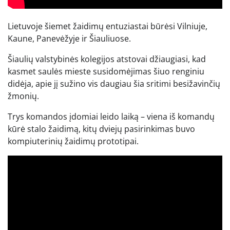
Lietuvoje šiemet žaidimų entuziastai būrėsi Vilniuje,
Kaune, Panevėžyje ir Šiauliuose.
Šiaulių valstybinės kolegijos atstovai džiaugiasi, kad
kasmet saulės mieste susidomėjimas šiuo renginiu
didėja, apie jį sužino vis daugiau šia sritimi besižavinčių
žmonių.
Trys komandos įdomiai leido laiką – viena iš komandų
kūrė stalo žaidimą, kitų dviejų pasirinkimas buvo
kompiuterinių žaidimų prototipai.