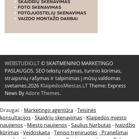
WEBSTUDIO.LT
© SKAITMENINIO MARKETINGO
PASLAUGOS. SEO tekstų rašymas, turinio kūrimas,
straipsnių rašymas ir talpinimas į mūsų valdomas
svetaines.2026
KlaipėdosMiestas.LT
Theme: Express
News By
Adore Themes
.
Draugai: -
Marketingo agentūra
-
Teisinės
konsultacijos
-
Skaidrių skenavimas
-
Klaipedos miesto
naujienos
-
Miesto naujienos
-
Saulius Narbutas
-
Įvaizdžio
kūrimas
-
Veidoskaita
-
Teniso treniruotės
- Pranešimai