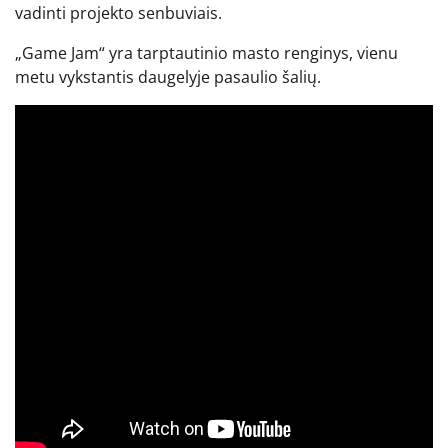
vadinti projekto senbuviais.
„Game Jam“ yra tarptautinio masto renginys, vienu
metu vykstantis daugelyje pasaulio šalių.