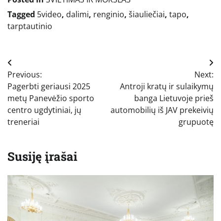
Tagged
5video
,
dalimi
,
renginio
,
šiauliečiai
,
tapo
,
tarptautinio
Navigacija
Previous:
Next:
tarp
Pagerbti geriausi 2025
Antroji kratų ir sulaikymų
įrašų
metų Panevėžio sporto
banga Lietuvoje prieš
centro ugdytiniai, jų
automobilių iš JAV prekeivių
treneriai
grupuotę
Susiję įrašai