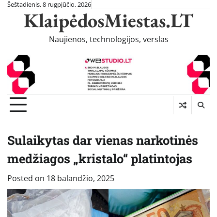
Skip
Šeštadienis, 8 rugpjūčio, 2026
KlaipėdosMiestas.LT
to
content
Naujienos, technologijos, verslas
Sulaikytas dar vienas narkotinės
medžiagos „kristalo“ platintojas
Posted on
18 balandžio, 2025