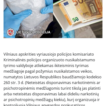
Vilniaus apskrities vyriausiojo policijos komisariato
Kriminalinės policijos organizuoto nusikalstamumo
tyrimo valdyboje atliekamas ikiteisminis tyrimas
medžiagoje pagal požymius nusikalstamos veikos,
numatytos Lietuvos Respublikos baudžiamojo kodekso
260 str. 3 d. (Neteisėtas disponavimas narkotinėmis ar
psichotropinėmis medžiagomis turint tikslą jas platinti
arba neteisėtas disponavimas labai dideliu narkotinių
ar psichotropinių medžiagų kiekiu), kurį organizuoja ir
kontroliuoja Vilniaus apygardos prokuratūros