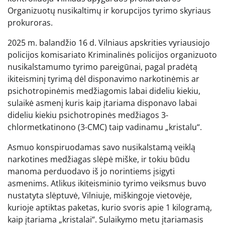
Organizuotų nusikaltimų ir korupcijos tyrimo skyriaus
prokuroras.
2025 m. balandžio 16 d. Vilniaus apskrities vyriausiojo
policijos komisariato Kriminalinės policijos organizuoto
nusikalstamumo tyrimo pareigūnai, pagal pradėtą
ikiteisminį tyrimą dėl disponavimo narkotinėmis ar
psichotropinėmis medžiagomis labai dideliu kiekiu,
sulaikė asmenį kuris kaip įtariama disponavo labai
dideliu kiekiu psichotropinės medžiagos 3-
chlormetkatinono (3-CMC) taip vadinamu „kristalu“.
Asmuo konspiruodamas savo nusikalstamą veiklą
narkotines medžiagas slėpė miške, ir tokiu būdu
manoma perduodavo iš jo norintiems įsigyti
asmenims. Atlikus ikiteisminio tyrimo veiksmus buvo
nustatyta slėptuvė, Vilniuje, miškingoje vietovėje,
kurioje aptiktas paketas, kurio svoris apie 1 kilogramą,
kaip įtariama „kristalai“. Sulaikymo metu įtariamasis