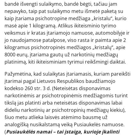
bandė išvengti sulaikymo, bandė bėgti, tačiau jam
nepavyko, taip pat sulaikymo metu išmetė paketą su
kaip įtariama psichotropine medžiaga „kristalu“, kurio
masė apie 1 kilogramą. Atlikus ikiteisminio tyrimo
veiksmus ir kratas įtariamojo namuose, automobilyje ir
jo naudojamose patalpose, viso rasta ir paimta apie 2
kilogramus psichotropinės medžiagos „kristalų“, apie
8000 eurų, įtariama gautų už narkotinių medžiagų
platinimą, kiti ikiteisminiam tyrimui reikšmingi daiktai.
Pažymėtina, kad sulaikytas įtariamasis, kuriam pareikšti
įtarimai pagal Lietuvos Respublikos baudžiamojo
kodekso 260 str. 3 d. (Neteisėtas disponavimas
narkotinėmis ar psichotropinėmis medžiagomis turint
tikslą jas platinti arba neteisėtas disponavimas labai
dideliu narkotinių ar psichotropinių medžiagų kiekiu),
šiuo metu atlieka laisvės atėmimo bausmę už
analogišką nusikalstamą veiką Pusiaukelės namuose.
(
Pusiaukėlės namai – tai įstaiga, kurioje įkalinti