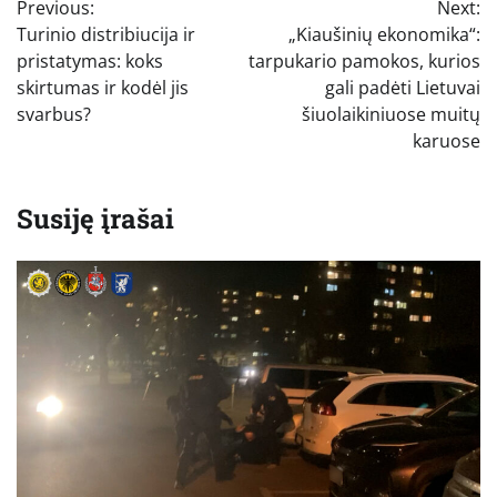
Previous:
Next:
tarp
Turinio distribiucija ir
„Kiaušinių ekonomika“:
įrašų
pristatymas: koks
tarpukario pamokos, kurios
skirtumas ir kodėl jis
gali padėti Lietuvai
svarbus?
šiuolaikiniuose muitų
karuose
Susiję įrašai