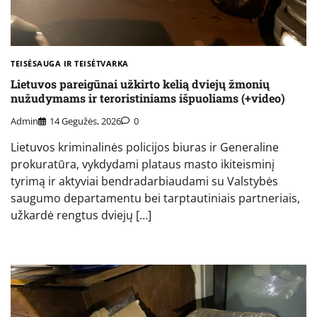
TEISĖSAUGA IR TEISĖTVARKA
Lietuvos pareigūnai užkirto kelią dviejų žmonių
nužudymams ir teroristiniams išpuoliams (+video)
Admin
14 Gegužės, 2026
0
Lietuvos kriminalinės policijos biuras ir Generaline
prokuratūra, vykdydami plataus masto ikiteisminį
tyrimą ir aktyviai bendradarbiaudami su Valstybės
saugumo departamentu bei tarptautiniais partneriais,
užkardė rengtus dviejų […]