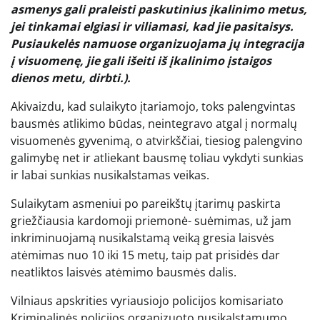
asmenys gali praleisti paskutinius įkalinimo metus,
jei tinkamai elgiasi ir viliamasi, kad jie pasitaisys.
Pusiaukelės namuose organizuojama jų integracija
į visuomenę, jie gali išeiti iš įkalinimo įstaigos
dienos metu, dirbti.).
Akivaizdu, kad sulaikyto įtariamojo, toks palengvintas
bausmės atlikimo būdas, neintegravo atgal į normalų
visuomenės gyvenimą, o atvirkščiai, tiesiog palengvino
galimybę net ir atliekant bausmę toliau vykdyti sunkias
ir labai sunkias nusikalstamas veikas.
Sulaikytam asmeniui po pareikštų įtarimų paskirta
griežčiausia kardomoji priemonė- suėmimas, už jam
inkriminuojamą nusikalstamą veiką gresia laisvės
atėmimas nuo 10 iki 15 metų, taip pat prisidės dar
neatliktos laisvės atėmimo bausmės dalis.
Vilniaus apskrities vyriausiojo policijos komisariato
Kriminalinės policijos organizuoto nusikalstamumo