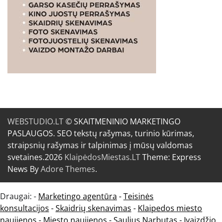
WEBSTUDIO.LT
© SKAITMENINIO MARKETINGO
PASLAUGOS. SEO tekstų rašymas, turinio kūrimas,
straipsnių rašymas ir talpinimas į mūsų valdomas
svetaines.2026
KlaipėdosMiestas.LT
Theme: Express
News By
Adore Themes
.
Draugai: -
Marketingo agentūra
-
Teisinės
konsultacijos
-
Skaidrių skenavimas
-
Klaipedos miesto
naujienos
-
Miesto naujienos
-
Saulius Narbutas
-
Įvaizdžio