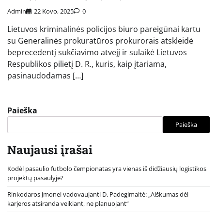
Admin
22 Kovo, 2025
0
Lietuvos kriminalinės policijos biuro pareigūnai kartu
su Generalinės prokuratūros prokurorais atskleidė
beprecedentį sukčiavimo atvejį ir sulaikė Lietuvos
Respublikos pilietį D. R., kuris, kaip įtariama,
pasinaudodamas […]
Paieška
Paieška
Naujausi įrašai
Kodėl pasaulio futbolo čempionatas yra vienas iš didžiausių logistikos
projektų pasaulyje?
Rinkodaros įmonei vadovaujanti D. Padegimaitė: „Aiškumas dėl
karjeros atsiranda veikiant, ne planuojant“