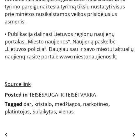
tyrimo pareigūnai tęsia tyrimą tikslu nustatyti visus
prie minėtos nusikalstamos veikos prisidėjusius
asmenis.
• Publikacija dalinasi Lietuvos regionų naujienų
portalas „Miesto naujienos“. Naujieną paskelbė
„Lietuvos policija“. Daugiau sau ir savo miestui aktualių
naujienų rasite portale www.miestonaujienos.lt.
Source link
Posted in
TEISĖSAUGA IR TEISĖTVARKA
Tagged
dar
,
kristalo
,
medžiagos
,
narkotines
,
platintojas
,
Sulaikytas
,
vienas
Navigacija