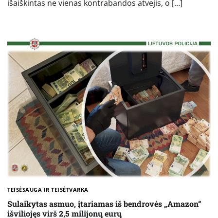
išaiškintas ne vienas kontrabandos atvejis, o […]
TEISĖSAUGA IR TEISĖTVARKA
Sulaikytas asmuo, įtariamas iš bendrovės „Amazon“
išviliojęs virš 2,5 milijonų eurų