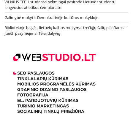
VILNIUS TECH studentai sėkmingai pasirodė Lietuvos studentų
lengvosios atletikos čempionate
Galimybė mokytis Demokratinėje kultūros mokykloje
Bibliotekoje baigėsi lietuvių kalbos mokymai trečiųjų šalių piliečiams –
įteikti pažymėjimai 19-ai dalyvių