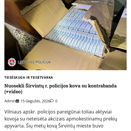
TEISĖSAUGA IR TEISĖTVARKA
Nuosekli Širvintų r. policijos kova su kontrabanda
(+video)
Admin
15 Gegužės, 2026
0
Vilniaus apskr. policijos pareigūnai toliau aktyviai
kovoja su neteisėta akcizais apmokestinamų prekių
apyvarta. Šių metų kovą Širvintų mieste buvo