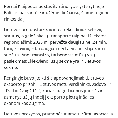
Pernai Klaipėdos uostas įtvirtino lyderystę rytinėje
Baltijos pakrantėje ir užėmė didžiausią šiame regione
rinkos dalį.
Lietuvos oro uostai skaičiuoja rekordinius keleivių
srautus, o geležinkelių transporte taip pat išliekame
regiono ašimi: 2025 m. pervežta daugiau nei 24 mln.
tonų krovinių – tai daugiau nei Latvija ir Estija kartu
sudėjus. Anot ministro, tai bendras mūsų visų
pasiekimas: „kiekvieno Jūsų sėkmė yra ir Lietuvos
sėkmė.“
Renginyje buvo įteikti šie apdovanojimai: „Lietuvos
eksporto prizai“, „Lietuvos metų verslininkė/vadovė“ ir
„Darbo žvaigždės“, kuriais pagerbiamos įmonės ir
asmenys už jų indėlį į eksporto plėtrą ir šalies
ekonomikos augimą.
Lietuvos prekybos, pramonės ir amatų rūmų asociacija