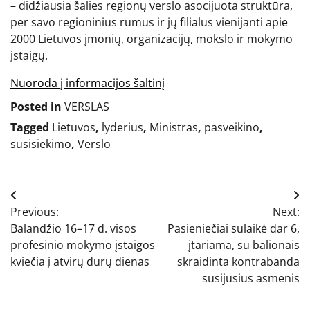
– didžiausia šalies regionų verslo asocijuota struktūra,
per savo regioninius rūmus ir jų filialus vienijanti apie
2000 Lietuvos įmonių, organizacijų, mokslo ir mokymo
įstaigų.
Nuoroda į informacijos šaltinį
Posted in
VERSLAS
Tagged
Lietuvos
,
lyderius
,
Ministras
,
pasveikino
,
susisiekimo
,
Verslo
Navigacija
Previous:
Next:
tarp
Balandžio 16–17 d. visos
Pasieniečiai sulaikė dar 6,
įrašų
profesinio mokymo įstaigos
įtariama, su balionais
kviečia į atvirų durų dienas
skraidinta kontrabanda
susijusius asmenis