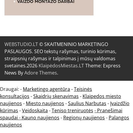
WEBSTUDIO.LT
© SKAITMENINIO MARKETINGO
PASLAUGOS. SEO tekstų rašymas, turinio kūrimas,
straipsnių rašymas ir talpinimas į mūsų valdomas
svetaines.2026
KlaipėdosMiestas.LT
Theme: Express
News By
Adore Themes
.
Draugai: -
Marketingo agentūra
-
Teisinės
konsultacijos
-
Skaidrių skenavimas
-
Klaipedos miesto
naujienos
-
Miesto naujienos
-
Saulius Narbutas
-
Įvaizdžio
kūrimas
-
Veidoskaita
-
Teniso treniruotės
- Pranešimai
spaudai -
Kauno naujienos
-
Regionų naujienos
-
Palangos
naujienos