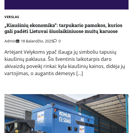
VERSLAS
„Kiaušinių ekonomika“: tarpukario pamokos, kurios
gali padėti Lietuvai šiuolaikiniuose muitų karuose
Admin
18 Balandžio, 2025
0
Artėjant Velykoms ypač išauga jų simboliu tapusių
kiaušinių paklausa. Šis šventinis laikotarpis daro
akivaizdų poveikį rinkai: kyla kiaušinių kainos, didėja jų
vartojimas, o augantis dėmesys […]