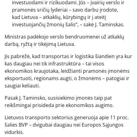
investuodami ir rizikuodami. Jūs – įvairių verslo ir
pramonės sričių lyderiai – savo darbu įrodote,
kad Lietuva – atkaklių, kūrybingų ir į ateitį
investuojančių žmonių šalis“, – sakė J. Taminskas.
Ministras padėkojo verslo bendruomenei už atkaklų
darbą, ryžtą ir tikėjimą Lietuva.
Jis pabrėžė, kad transportas ir logistika šiandien yra kur
kas daugiau nei tik infrastruktūra – tai visos
ekonomikos kraujotaka, leidžianti pramonės įmonėms
eksportuoti, regionams augti, o žmonėms – patogiai ir
saugiai keliauti.
Pasak J. Taminsko, susisiekimo įmonės taip pat
reikšmingai prisideda prie ekonomikos augimo.
Lietuvos transporto sektorius generuoja apie 11 proc.
šalies BVP – dvigubai daugiau nei Europos Sąjungos
vidurkis.