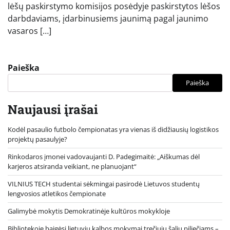
lėšų paskirstymo komisijos posėdyje paskirstytos lėšos
darbdaviams, įdarbinusiems jaunimą pagal jaunimo
vasaros […]
Paieška
Paieška
Naujausi įrašai
Kodėl pasaulio futbolo čempionatas yra vienas iš didžiausių logistikos
projektų pasaulyje?
Rinkodaros įmonei vadovaujanti D. Padegimaitė: „Aiškumas dėl
karjeros atsiranda veikiant, ne planuojant“
VILNIUS TECH studentai sėkmingai pasirodė Lietuvos studentų
lengvosios atletikos čempionate
Galimybė mokytis Demokratinėje kultūros mokykloje
Bibliotekoje baigėsi lietuvių kalbos mokymai trečiųjų šalių piliečiams –