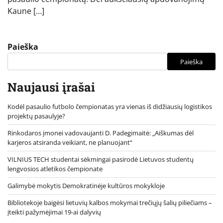
Kaune […]
Paieška
Paieška
Naujausi įrašai
Kodėl pasaulio futbolo čempionatas yra vienas iš didžiausių logistikos
projektų pasaulyje?
Rinkodaros įmonei vadovaujanti D. Padegimaitė: „Aiškumas dėl
karjeros atsiranda veikiant, ne planuojant“
VILNIUS TECH studentai sėkmingai pasirodė Lietuvos studentų
lengvosios atletikos čempionate
Galimybė mokytis Demokratinėje kultūros mokykloje
Bibliotekoje baigėsi lietuvių kalbos mokymai trečiųjų šalių piliečiams –
įteikti pažymėjimai 19-ai dalyvių