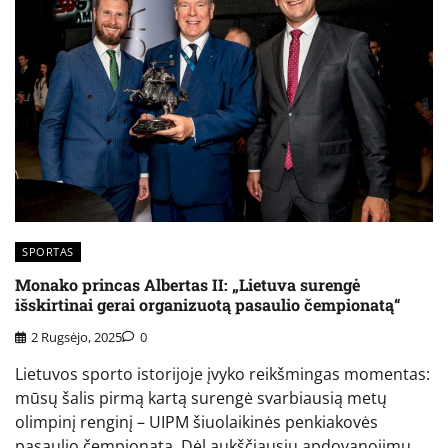
SPORTAS
Monako princas Albertas II: „Lietuva surengė
išskirtinai gerai organizuotą pasaulio čempionatą“
2 Rugsėjo, 2025
0
Lietuvos sporto istorijoje įvyko reikšmingas momentas:
mūsų šalis pirmą kartą surengė svarbiausią metų
olimpinį renginį – UIPM šiuolaikinės penkiakovės
pasaulio čempionatą. Dėl aukščiausių apdovanojimų