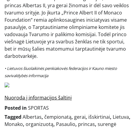
princas Albertas II, yra gerai žinomas ir dėl savo veiklos
tvarumo srityje. Jo įkurta „Prince Albert II of Monaco
Foundation“ remia aplinkosaugines iniciatyvas visame
pasaulyje, o Tarptautiniame olimpiniame komitete jis
vadovauja Tvarumo ir palikimo komisijai. Todėl princo
viešnagė Lietuvoje yra svarbus ženklas ne tik sportui,
bet ir mūsų šalies matomumui tarptautinėje tvarumo
darbotvarkėje.
• Lietuvos šiuolaikinės penkiakovės federacijos ir Kauno miesto
savivaldybės informacija
Nuoroda į informacijos šaltinį
Posted in
SPORTAS
Tagged
Albertas
,
čempionatą
,
gerai
,
išskirtinai
,
Lietuva
,
Monako
,
organizuotą
,
Pasaulio
,
princas
,
surengė