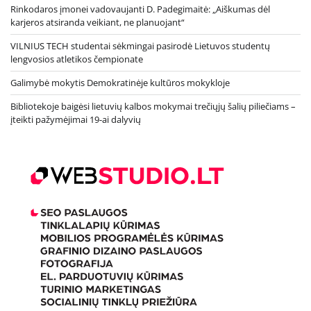
Rinkodaros įmonei vadovaujanti D. Padegimaitė: „Aiškumas dėl
karjeros atsiranda veikiant, ne planuojant“
VILNIUS TECH studentai sėkmingai pasirodė Lietuvos studentų
lengvosios atletikos čempionate
Galimybė mokytis Demokratinėje kultūros mokykloje
Bibliotekoje baigėsi lietuvių kalbos mokymai trečiųjų šalių piliečiams –
įteikti pažymėjimai 19-ai dalyvių