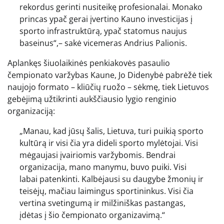
rekordus gerinti nusiteikę profesionalai. Monako
princas ypač gerai įvertino Kauno investicijas į
sporto infrastruktūrą, ypač statomus naujus
baseinus“,– sakė vicemeras Andrius Palionis.
Aplankęs šiuolaikinės penkiakovės pasaulio
čempionato varžybas Kaune, Jo Didenybė pabrėžė tiek
naujojo formato – kliūčių ruožo – sėkmę, tiek Lietuvos
gebėjimą užtikrinti aukščiausio lygio renginio
organizaciją:
„Manau, kad jūsų šalis, Lietuva, turi puikią sporto
kultūrą ir visi čia yra dideli sporto mylėtojai. Visi
mėgaujasi įvairiomis varžybomis. Bendrai
organizacija, mano manymu, buvo puiki. Visi
labai patenkinti. Kalbėjausi su daugybe žmonių ir
teisėjų, mačiau laimingus sportininkus. Visi čia
vertina svetingumą ir milžiniškas pastangas,
įdėtas į šio čempionato organizavimą.“