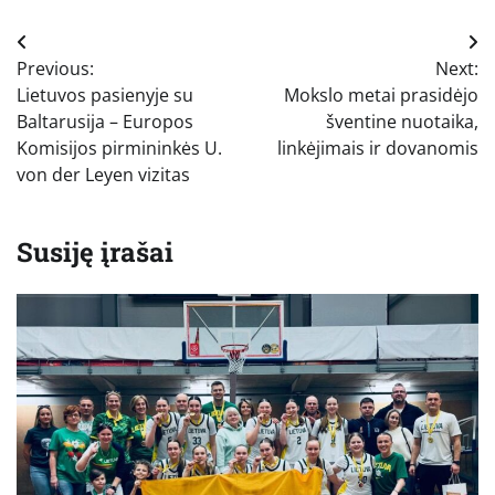
Navigacija
Previous:
Next:
tarp
Lietuvos pasienyje su
Mokslo metai prasidėjo
įrašų
Baltarusija – Europos
šventine nuotaika,
Komisijos pirmininkės U.
linkėjimais ir dovanomis
von der Leyen vizitas
Susiję įrašai