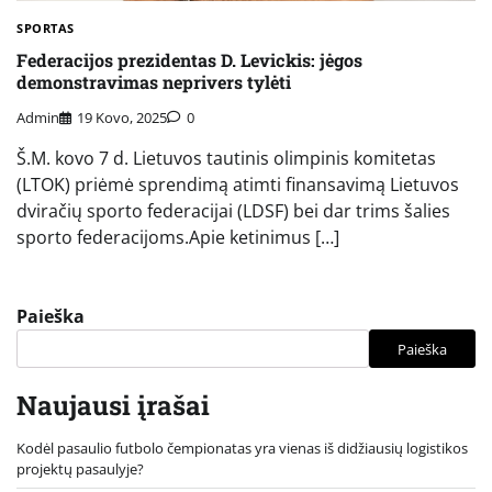
SPORTAS
Federacijos prezidentas D. Levickis: jėgos
demonstravimas neprivers tylėti
Admin
19 Kovo, 2025
0
Š.M. kovo 7 d. Lietuvos tautinis olimpinis komitetas
(LTOK) priėmė sprendimą atimti finansavimą Lietuvos
dviračių sporto federacijai (LDSF) bei dar trims šalies
sporto federacijoms.Apie ketinimus […]
Paieška
Paieška
Naujausi įrašai
Kodėl pasaulio futbolo čempionatas yra vienas iš didžiausių logistikos
projektų pasaulyje?