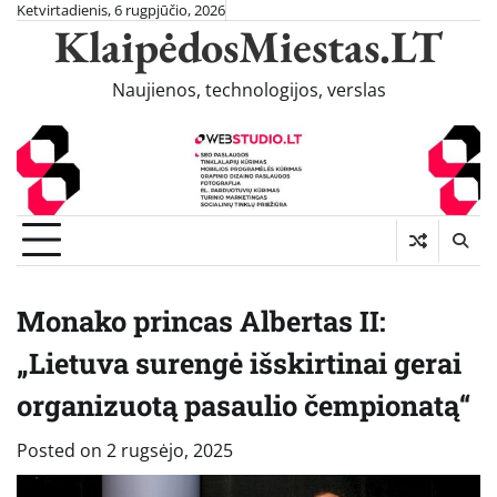
Skip
Ketvirtadienis, 6 rugpjūčio, 2026
KlaipėdosMiestas.LT
to
content
Naujienos, technologijos, verslas
Monako princas Albertas II:
„Lietuva surengė išskirtinai gerai
organizuotą pasaulio čempionatą“
Posted on
2 rugsėjo, 2025