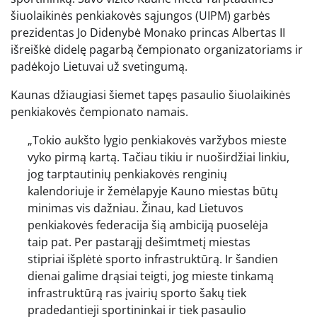
šiuolaikinės penkiakovės sąjungos (UIPM) garbės
prezidentas Jo Didenybė Monako princas Albertas II
išreiškė didelę pagarbą čempionato organizatoriams ir
padėkojo Lietuvai už svetingumą.
Kaunas džiaugiasi šiemet tapęs pasaulio šiuolaikinės
penkiakovės čempionato namais.
„Tokio aukšto lygio penkiakovės varžybos mieste
vyko pirmą kartą. Tačiau tikiu ir nuoširdžiai linkiu,
jog tarptautinių penkiakovės renginių
kalendoriuje ir žemėlapyje Kauno miestas būtų
minimas vis dažniau. Žinau, kad Lietuvos
penkiakovės federacija šią ambiciją puoselėja
taip pat. Per pastarąjį dešimtmetį miestas
stipriai išplėtė sporto infrastruktūrą. Ir šandien
dienai galime drąsiai teigti, jog mieste tinkamą
infrastruktūrą ras įvairių sporto šakų tiek
pradedantieji sportininkai ir tiek pasaulio