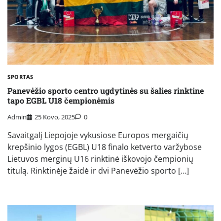
SPORTAS
Panevėžio sporto centro ugdytinės su šalies rinktine
tapo EGBL U18 čempionėmis
Admin
25 Kovo, 2025
0
Savaitgalį Liepojoje vykusiose Europos mergaičių
krepšinio lygos (EGBL) U18 finalo ketverto varžybose
Lietuvos merginų U16 rinktinė iškovojo čempionių
titulą. Rinktinėje žaidė ir dvi Panevėžio sporto […]