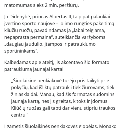
matomumas sieks 2 mln. peržiūrų.
Jo Didenybė, princas Albertas II, taip pat palankiai
įvertino sporto naujovę – jojimo rungties pakeitimą
kliūčių ruožu, pavadindamas ją „labai teigiama,
nepaprasta permaina“, suteikiančia varžyboms
„daugiau jaudulio, įtampos ir patrauklumo
sportininkams“.
Kalbėdamas apie ateitį, jis akcentavo šio formato
patrauklumą jaunajai kartai:
„Šiuolaikinė penkiakovė turėjo prisitaikyti prie
pokyčių, kad išliktų patraukli tiek žiūrovams, tiek
žiniasklaidai. Manau, kad šis formatas sudomins
jaunąją kartą, nes jis greitas, kitoks ir įdomus.
Kliūčių ruožas gali tapti dar vienu stipriu traukos
centru.“
Ilgametis šiuolaikinės penkiakovės globėjas, Monako