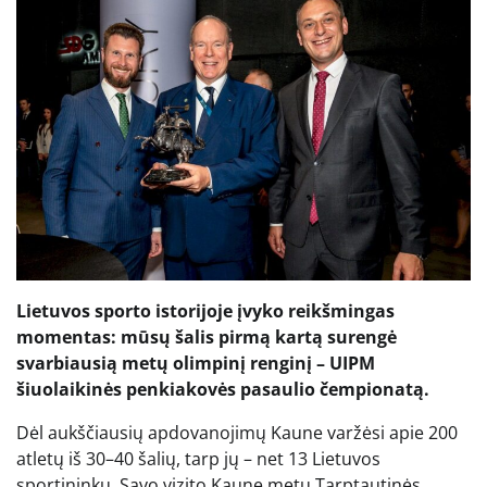
Lietuvos sporto istorijoje įvyko reikšmingas
momentas: mūsų šalis pirmą kartą surengė
svarbiausią metų olimpinį renginį – UIPM
šiuolaikinės penkiakovės pasaulio čempionatą.
Dėl aukščiausių apdovanojimų Kaune varžėsi apie 200
atletų iš 30–40 šalių, tarp jų – net 13 Lietuvos
sportininkų. Savo vizito Kaune metu Tarptautinės