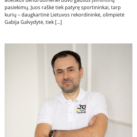
atletikos bendruomenei buvo gausus įsimintinų
pasiekimų. Juos raškė tiek patyrę sportininkai, tarp
kurių – daugkartinė Lietuvos rekordininkė, olimpietė
Gabija Galvydytė, tiek […]