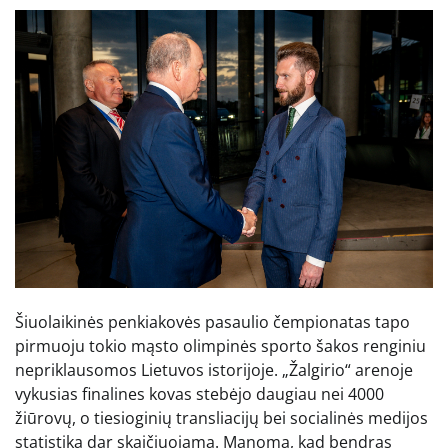
Šiuolaikinės penkiakovės pasaulio čempionatas tapo
pirmuoju tokio mąsto olimpinės sporto šakos renginiu
nepriklausomos Lietuvos istorijoje. „Žalgirio“ arenoje
vykusias finalines kovas stebėjo daugiau nei 4000
žiūrovų, o tiesioginių transliacijų bei socialinės medijos
statistika dar skaičiuojama. Manoma, kad bendras