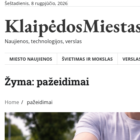
Skip
Šeštadienis, 8 rugpjūčio, 2026
to
KlaipėdosMiesta
content
Naujienos, technologijos, verslas
MIESTO NAUJIENOS
ŠVIETIMAS IR MOKSLAS
VERSLA
Žyma:
pažeidimai
Home
pažeidimai