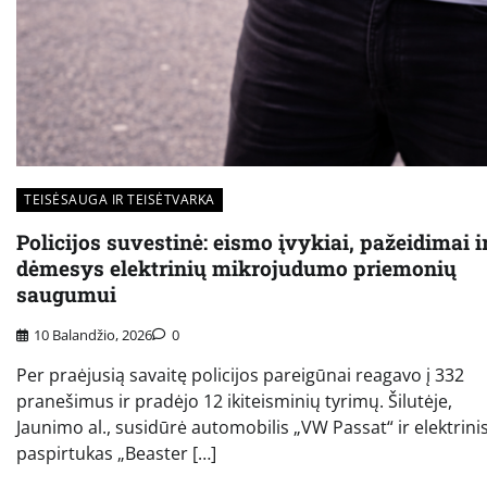
TEISĖSAUGA IR TEISĖTVARKA
Policijos suvestinė: eismo įvykiai, pažeidimai i
dėmesys elektrinių mikrojudumo priemonių
saugumui
10 Balandžio, 2026
0
Per praėjusią savaitę policijos pareigūnai reagavo į 332
pranešimus ir pradėjo 12 ikiteisminių tyrimų. Šilutėje,
Jaunimo al., susidūrė automobilis „VW Passat“ ir elektrini
paspirtukas „Beaster […]