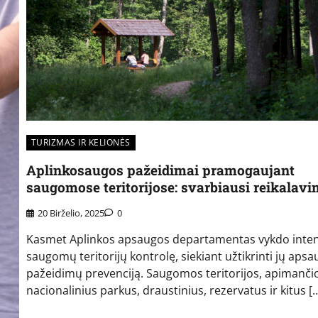
TURIZMAS IR KELIONĖS
Aplinkosaugos pažeidimai pramogaujant
saugomose teritorijose: svarbiausi reikalavi
20 Birželio, 2025
0
Kasmet Aplinkos apsaugos departamentas vykdo inten
saugomų teritorijų kontrolę, siekiant užtikrinti jų apsa
pažeidimų prevenciją. Saugomos teritorijos, apimanči
nacionalinius parkus, draustinius, rezervatus ir kitus [