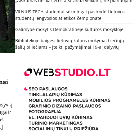
„Aiškumas dėl karjeros atsiranda veikiant, ne planuojant“
VILNIUS TECH studentai sėkmingai pasirodė Lietuvos
studentų lengvosios atletikos čempionate
Galimybė mokytis Demokratinėje kultūros mokykloje
Bibliotekoje baigėsi lietuvių kalbos mokymai trečiųjų
šalių piliečiams – įteikti pažymėjimai 19-ai dalyvių
mai
syvią
ugą ir
os
…]