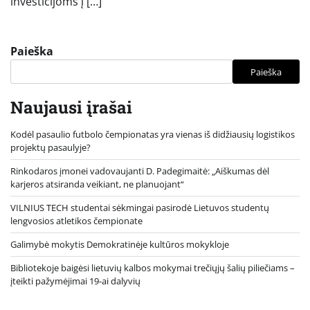
investicijoms į […]
Paieška
Paieška
Naujausi įrašai
Kodėl pasaulio futbolo čempionatas yra vienas iš didžiausių logistikos
projektų pasaulyje?
Rinkodaros įmonei vadovaujanti D. Padegimaitė: „Aiškumas dėl
karjeros atsiranda veikiant, ne planuojant“
VILNIUS TECH studentai sėkmingai pasirodė Lietuvos studentų
lengvosios atletikos čempionate
Galimybė mokytis Demokratinėje kultūros mokykloje
Bibliotekoje baigėsi lietuvių kalbos mokymai trečiųjų šalių piliečiams –
įteikti pažymėjimai 19-ai dalyvių