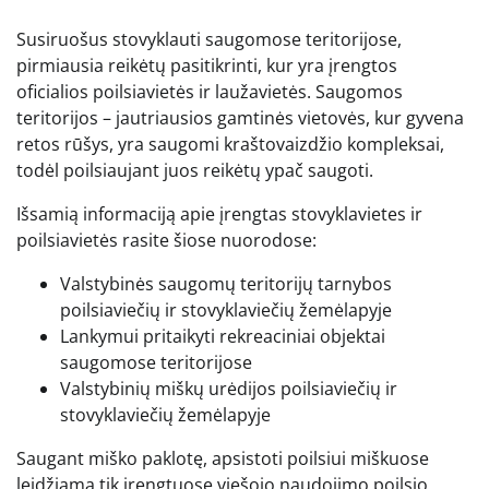
Susiruošus stovyklauti saugomose teritorijose,
pirmiausia reikėtų pasitikrinti, kur yra įrengtos
oficialios poilsiavietės ir laužavietės. Saugomos
teritorijos – jautriausios gamtinės vietovės, kur gyvena
retos rūšys, yra saugomi kraštovaizdžio kompleksai,
todėl poilsiaujant juos reikėtų ypač saugoti.
Išsamią informaciją apie įrengtas stovyklavietes ir
poilsiavietės rasite šiose nuorodose:
Valstybinės saugomų teritorijų tarnybos
poilsiaviečių ir stovyklaviečių žemėlapyje
Lankymui pritaikyti rekreaciniai objektai
saugomose teritorijose
Valstybinių miškų urėdijos poilsiaviečių ir
stovyklaviečių žemėlapyje
Saugant miško paklotę, apsistoti poilsiui miškuose
leidžiama tik įrengtuose viešojo naudojimo poilsio