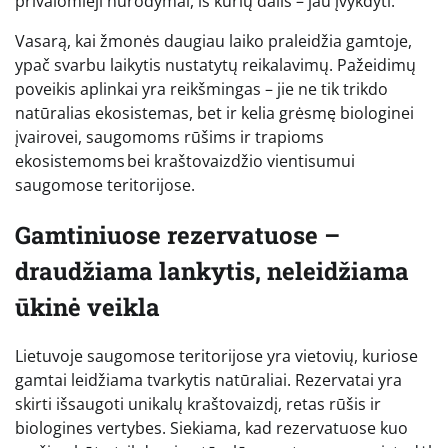
privalomieji nurodymai, iš kurių dalis – jau įvykdyti.
Vasarą, kai žmonės daugiau laiko praleidžia gamtoje,
ypač svarbu laikytis nustatytų reikalavimų. Pažeidimų
poveikis aplinkai yra reikšmingas – jie ne tik trikdo
natūralias ekosistemas, bet ir kelia grėsmę biologinei
įvairovei, saugomoms rūšims ir trapioms
ekosistemoms bei kraštovaizdžio vientisumui
saugomose teritorijose.
Gamtiniuose rezervatuose –
draudžiama lankytis, neleidžiama
ūkinė veikla
Lietuvoje saugomose teritorijose yra vietovių, kuriose
gamtai leidžiama tvarkytis natūraliai. Rezervatai yra
skirti išsaugoti unikalų kraštovaizdį, retas rūšis ir
biologines vertybes. Siekiama, kad rezervatuose kuo