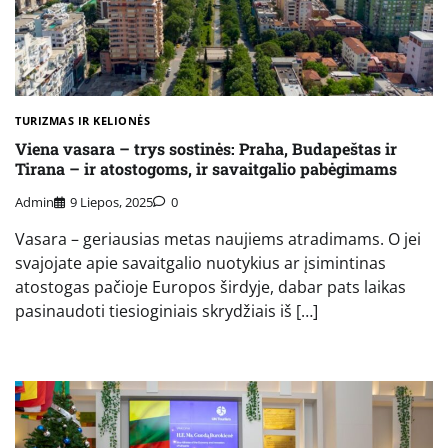
TURIZMAS IR KELIONĖS
Viena vasara – trys sostinės: Praha, Budapeštas ir
Tirana – ir atostogoms, ir savaitgalio pabėgimams
Admin
9 Liepos, 2025
0
Vasara – geriausias metas naujiems atradimams. O jei
svajojate apie savaitgalio nuotykius ar įsimintinas
atostogas pačioje Europos širdyje, dabar pats laikas
pasinaudoti tiesioginiais skrydžiais iš […]