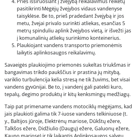
Prieš išsiruošiant į žvejybą reikalavimus reikėtų
pasitikrinti Mėgėjų žvejybos vidaus vandenyse
taisyklėse. Be to, prieš pradedant žvejybą ir jos
metu, žvejai privalo surinkti atliekas, esančias 5
metrų spinduliu aplink žvejybos vietą, ir išvežti jas
į komunalinių atliekų surinkimo konteinerius.
Plaukiojant vandens transporto priemonėmis
laikytis aplinkosaugos reikalavimų.
Savaeigės plaukiojimo priemonės sukeltas triukšmas ir
bangavimas trikdo paukščius ir prastina jų mitybą,
variklio turbulencija kelia stresą ne tik žuvims, bet visai
vandens gyvūnijai. Be to, į vandenį gali patekti kuro,
tepalų, degimo produktų ir kitų kenksmingų medžiagų.
Taip pat primename vandens motociklų mėgėjams, kad
jais plaukioti galima tik 7-iuose vandens telkiniuose (t.
y., Baltijos jūroje, Elektrėnų mariose, Dūkštų ežere,
Talkšos ežere, Didžiulio (Daugų) ežere, Galuonų ežere,
Kauno mariose) ir tik laikantis Aplinkosaugos sąlygų