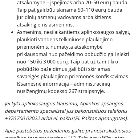
atsakomybė – įspėjimas arba 20–50 eurų bauda.
Taip pat gali būti skiriama 50–110 eurų bauda
juridinių asmenų vadovams arba kitiems
atsakingiems asmenims.
Asmenims, nesilaikantiems aplinkosaugos sąlygų
plaukioti vandens telkiniuose plaukiojimo
priemonėmis, numatyta atsakomybė
priklausomai nuo pažeidimo pobūdžio gali siekti
nuo 150 iki 3 000 eurų. Taip pat už tam tikro
pobūdžio pažeidimus gali būti skiriamas
savaeigės plaukiojimo priemonės konfiskavimas.
Išsamesnė informacija – administracinių
nusižengimų kodekso 267 straipsnyje.
Jei kyla aplinkosaugos klausimų, Aplinkos apsaugos
departamento specialistai jus pakonsultuos telefonu
+370 700 02022 arba el. paštu
(El. Paštas apsaugotas)
.
Apie pastebėtus pažeidimus galite pranešti skubiosios
pagalbos tarnybų telefonu 112. Taip pat užfiksuotas