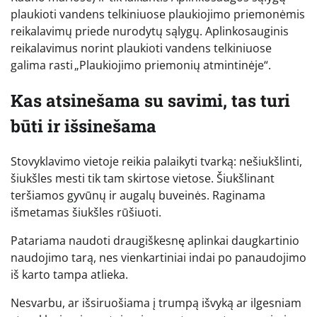
plaukioti vandens telkiniuose plaukiojimo priemonėmis
reikalavimų priede nurodytų sąlygų. Aplinkosauginis
reikalavimus norint plaukioti vandens telkiniuose
galima rasti „Plaukiojimo priemonių atmintinėje“.
Kas atsinešama su savimi, tas turi
būti ir išsinešama
Stovyklavimo vietoje reikia palaikyti tvarką: nešiukšlinti,
šiukšles mesti tik tam skirtose vietose. Šiukšlinant
teršiamos gyvūnų ir augalų buveinės. Raginama
išmetamas šiukšles rūšiuoti.
Patariama naudoti draugiškesnę aplinkai daugkartinio
naudojimo tarą, nes vienkartiniai indai po panaudojimo
iš karto tampa atlieka.
Nesvarbu, ar išsiruošiama į trumpą išvyką ar ilgesniam