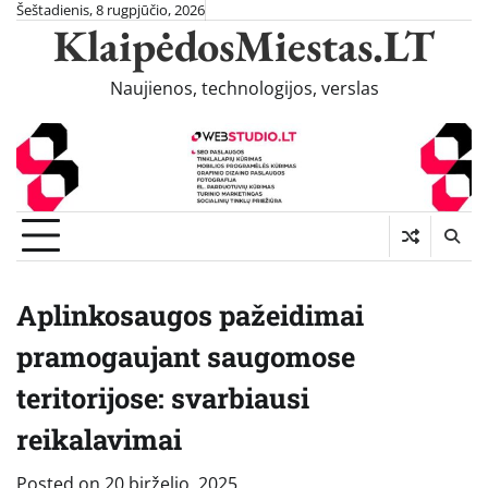
Skip
Šeštadienis, 8 rugpjūčio, 2026
KlaipėdosMiestas.LT
to
content
Naujienos, technologijos, verslas
Aplinkosaugos pažeidimai
pramogaujant saugomose
teritorijose: svarbiausi
reikalavimai
Posted on
20 birželio, 2025