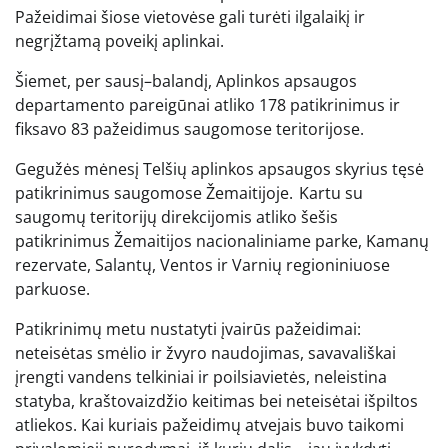
Pažeidimai šiose vietovėse gali turėti ilgalaikį ir
negrįžtamą poveikį aplinkai.
Šiemet, per sausį–balandį, Aplinkos apsaugos
departamento pareigūnai atliko 178 patikrinimus ir
fiksavo 83 pažeidimus saugomose teritorijose.
Gegužės mėnesį Telšių aplinkos apsaugos skyrius tęsė
patikrinimus saugomose Žemaitijoje. Kartu su
saugomų teritorijų direkcijomis atliko šešis
patikrinimus Žemaitijos nacionaliniame parke, Kamanų
rezervate, Salantų, Ventos ir Varnių regioniniuose
parkuose.
Patikrinimų metu nustatyti įvairūs pažeidimai:
neteisėtas smėlio ir žvyro naudojimas, savavališkai
įrengti vandens telkiniai ir poilsiavietės, neleistina
statyba, kraštovaizdžio keitimas bei neteisėtai išpiltos
atliekos. Kai kuriais pažeidimų atvejais buvo taikomi