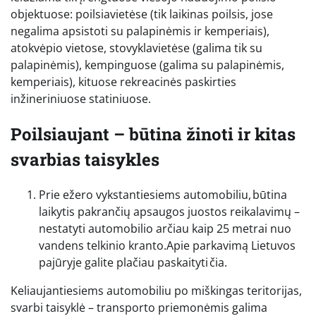
objektuose: poilsiavietėse (tik laikinas poilsis, jose
negalima apsistoti su palapinėmis ir kemperiais),
atokvėpio vietose, stovyklavietėse (galima tik su
palapinėmis), kempinguose (galima su palapinėmis,
kemperiais), kituose rekreacinės paskirties
inžineriniuose statiniuose.
Poilsiaujant – būtina žinoti ir kitas
svarbias taisykles
Prie ežero vykstantiesiems automobiliu, būtina
laikytis pakrančių apsaugos juostos reikalavimų –
nestatyti automobilio arčiau kaip 25 metrai nuo
vandens telkinio kranto.Apie parkavimą Lietuvos
pajūryje galite plačiau paskaityti čia.
Keliaujantiesiems automobiliu po miškingas teritorijas,
svarbi taisyklė – transporto priemonėmis galima