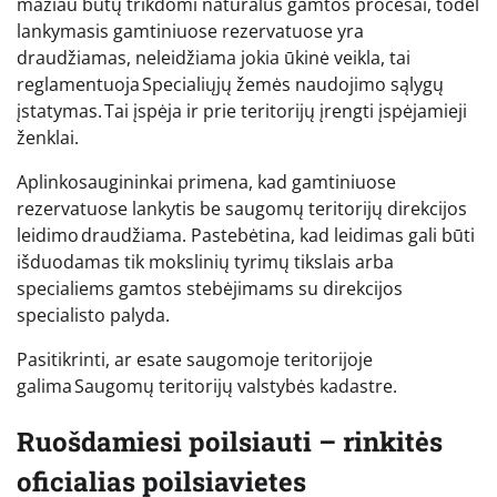
mažiau būtų trikdomi natūralūs gamtos procesai, todėl
lankymasis gamtiniuose rezervatuose yra
draudžiamas, neleidžiama jokia ūkinė veikla, tai
reglamentuoja Specialiųjų žemės naudojimo sąlygų
įstatymas. Tai įspėja ir prie teritorijų įrengti įspėjamieji
ženklai.
Aplinkosaugininkai primena, kad gamtiniuose
rezervatuose lankytis be saugomų teritorijų direkcijos
leidimo draudžiama. Pastebėtina, kad leidimas gali būti
išduodamas tik mokslinių tyrimų tikslais arba
specialiems gamtos stebėjimams su direkcijos
specialisto palyda.
Pasitikrinti, ar esate saugomoje teritorijoje
galima Saugomų teritorijų valstybės kadastre.
Ruošdamiesi poilsiauti – rinkitės
oficialias poilsiavietes