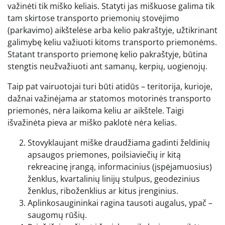
važinėti tik miško keliais. Statyti jas miškuose galima tik
tam skirtose transporto priemonių stovėjimo
(parkavimo) aikštelėse arba kelio pakraštyje, užtikrinant
galimybę keliu važiuoti kitoms transporto priemonėms.
Statant transporto priemonę kelio pakraštyje, būtina
stengtis neužvažiuoti ant samanų, kerpių, uogienojų.
Taip pat vairuotojai turi būti atidūs – teritorija, kurioje,
dažnai važinėjama ar statomos motorinės transporto
priemonės, nėra laikoma keliu ar aikštele. Taigi
išvažinėta pieva ar miško paklotė nėra kelias.
Stovyklaujant miške draudžiama gadinti želdinių
apsaugos priemones, poilsiaviečių ir kitą
rekreacinę įrangą, informacinius (įspėjamuosius)
ženklus, kvartalinių linijų stulpus, geodezinius
ženklus, riboženklius ar kitus įrenginius.
Aplinkosaugininkai ragina tausoti augalus, ypač –
saugomų rūšių.