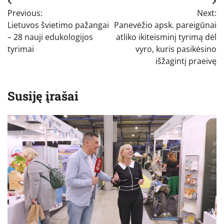
Navigacija
Previous:
Next:
tarp
Lietuvos švietimo pažangai
Panevėžio apsk. pareigūnai
įrašų
– 28 nauji edukologijos
atliko ikiteisminį tyrimą dėl
tyrimai
vyro, kuris pasikėsino
išžagintį praeivę
Susiję įrašai