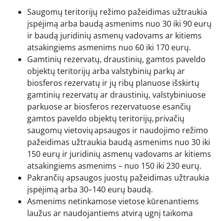
Saugomų teritorijų režimo pažeidimas užtraukia
įspėjimą arba baudą asmenims nuo 30 iki 90 eurų
ir baudą juridinių asmenų vadovams ar kitiems
atsakingiems asmenims nuo 60 iki 170 eurų.
Gamtinių rezervatų, draustinių, gamtos paveldo
objektų teritorijų arba valstybinių parkų ar
biosferos rezervatų ir jų ribų planuose išskirtų
gamtinių rezervatų ar draustinių, valstybiniuose
parkuose ar biosferos rezervatuose esančių
gamtos paveldo objektų teritorijų, privačių
saugomų vietovių apsaugos ir naudojimo režimo
pažeidimas užtraukia baudą asmenims nuo 30 iki
150 eurų ir juridinių asmenų vadovams ar kitiems
atsakingiems asmenims – nuo 150 iki 230 eurų.
Pakrančių apsaugos juostų pažeidimas užtraukia
įspėjimą arba 30–140 eurų baudą.
Asmenims netinkamose vietose kūrenantiems
laužus ar naudojantiems atvirą ugnį taikoma