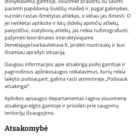
stovyklavimui gamtoje, visuomet pravartu su savimi
pasiimti papildomą šiukšlių maišelį ir, pagal galimybes,
surinkti rastas išmėtytas atliekas, o vėliau jas išmesti. O
jei netikėtai aptiksite ir kitų didelių apimčių atliekų,
pavyzdžiui, statybinių atliekų, jas reikia nufotografuoti,
pažymėti koordinates interaktyviajame
žemėlapyje tvarkaulietuva.lt, pridėti nuotraukų ir kuo
išsamiau aprašyti situaciją.
Daugiau informacijos apie atsakingą poilsį gamtoje ir
pagrindinius aplinkosaugos reikalavimus, kurių reikia
laikytis poilsiaujant, galima rasti atmintinėje „Poilsiauk
atsakingai“.
Aplinkos apsaugos departamentas ragina visuomenę
atsakingai elgtis gamtoje ir prisidėti prie saugomų
teritorijų išsaugojimo.
Atsakomybė