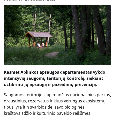
Kasmet Aplinkos apsaugos departamentas vykdo
intensyvią saugomų teritorijų kontrolę, siekiant
užtikrinti jų apsaugą ir pažeidimų prevenciją.
Saugomos teritorijos, apimančios nacionalinius parkus,
draustinius, rezervatus ir kitus vertingus ekosistemų
tipus, yra itin svarbios dėl savo biologinės,
kraštovaizdžio ir kultūrinio paveldo reikšmės.