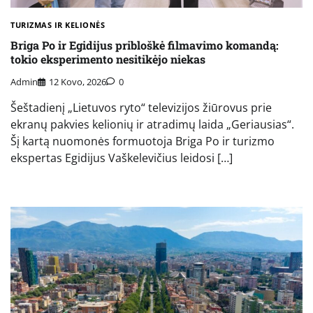
TURIZMAS IR KELIONĖS
Briga Po ir Egidijus pribloškė filmavimo komandą:
tokio eksperimento nesitikėjo niekas
Admin
12 Kovo, 2026
0
Šeštadienį „Lietuvos ryto“ televizijos žiūrovus prie
ekranų pakvies kelionių ir atradimų laida „Geriausias“.
Šį kartą nuomonės formuotoja Briga Po ir turizmo
ekspertas Egidijus Vaškelevičius leidosi […]