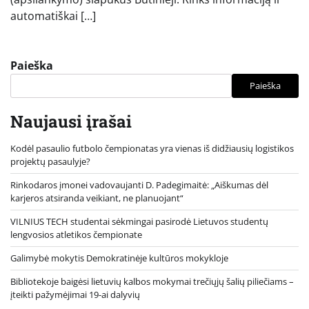
automatiškai […]
Paieška
Paieška
Naujausi įrašai
Kodėl pasaulio futbolo čempionatas yra vienas iš didžiausių logistikos
projektų pasaulyje?
Rinkodaros įmonei vadovaujanti D. Padegimaitė: „Aiškumas dėl
karjeros atsiranda veikiant, ne planuojant“
VILNIUS TECH studentai sėkmingai pasirodė Lietuvos studentų
lengvosios atletikos čempionate
Galimybė mokytis Demokratinėje kultūros mokykloje
Bibliotekoje baigėsi lietuvių kalbos mokymai trečiųjų šalių piliečiams –
įteikti pažymėjimai 19-ai dalyvių