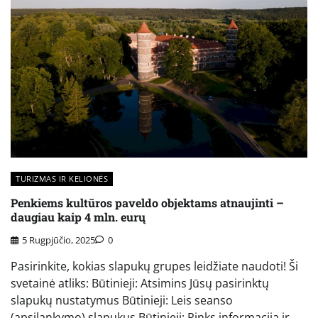
TURIZMAS IR KELIONĖS
Penkiems kultūros paveldo objektams atnaujinti –
daugiau kaip 4 mln. eurų
5 Rugpjūčio, 2025
0
Pasirinkite, kokias slapukų grupes leidžiate naudoti! Ši
svetainė atliks: Būtinieji: Atsimins Jūsų pasirinktų
slapukų nustatymus Būtinieji: Leis seanso
(apsilankymo) slapukus Būtinieji: Rinks informaciją ir