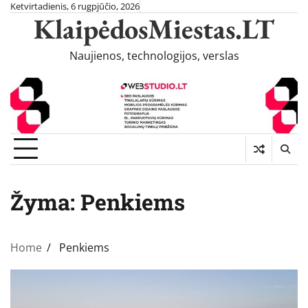
Skip
Ketvirtadienis, 6 rugpjūčio, 2026
KlaipėdosMiestas.LT
to
content
Naujienos, technologijos, verslas
Žyma:
Penkiems
Home
Penkiems