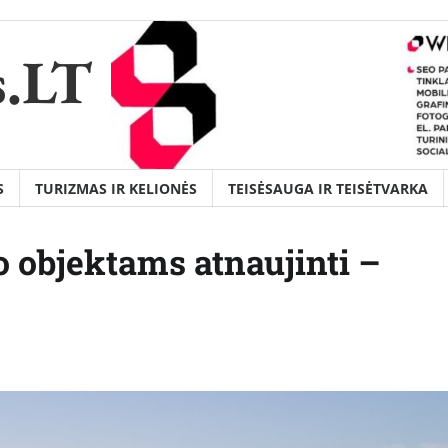
s.LT
S
TURIZMAS IR KELIONĖS
TEISĖSAUGA IR TEISĖTVARKA
 objektams atnaujinti –