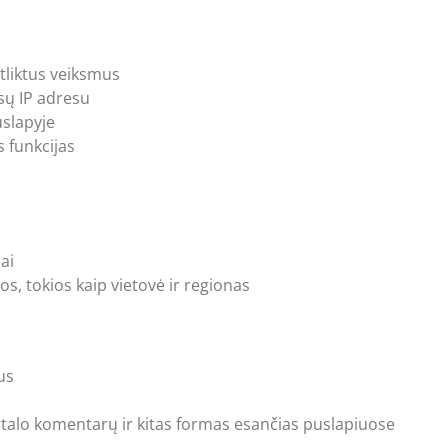
atliktus veiksmus
ūsų IP adresu
uslapyje
 funkcijas
ai
s, tokios kaip vietovė ir regionas
us
portalo komentarų ir kitas formas esančias puslapiuose