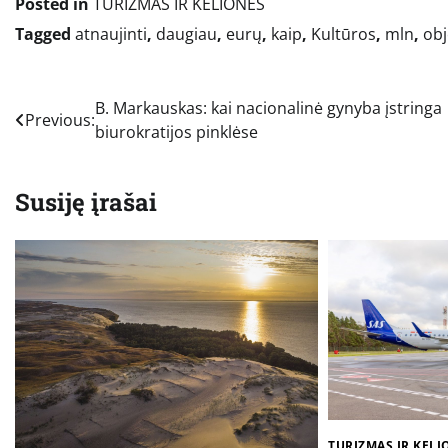
Posted in
TURIZMAS IR KELIONĖS
Tagged
atnaujinti
,
daugiau
,
eurų
,
kaip
,
Kultūros
,
mln
,
ob
Navigacija
B. Markauskas: kai nacionalinė gynyba įstringa
Previous:
biurokratijos pinklėse
tarp
įrašų
Susiję įrašai
TURIZMAS IR KELI