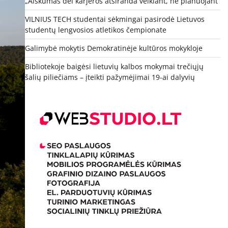
„Aiškumas dėl karjeros atsiranda veikiant, ne planuojant“
VILNIUS TECH studentai sėkmingai pasirodė Lietuvos
studentų lengvosios atletikos čempionate
Galimybė mokytis Demokratinėje kultūros mokykloje
Bibliotekoje baigėsi lietuvių kalbos mokymai trečiųjų
šalių piliečiams – įteikti pažymėjimai 19-ai dalyvių