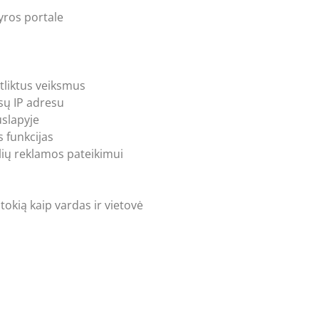
kyros portale
atliktus veiksmus
ūsų IP adresu
uslapyje
 funkcijas
lių reklamos pateikimui
tokią kaip vardas ir vietovė