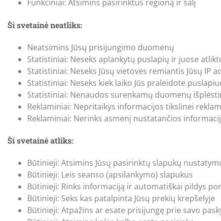
Funkciniai: Atsimins pasirinktus regioną ir šalį
Ši svetainė neatliks:
Neatsimins Jūsų prisijungimo duomenų
Statistiniai: Neseks aplankytų puslapių ir juose atlik
Statistiniai: Neseks Jūsų vietovės remiantis Jūsų IP 
Statistiniai: Neseks kiek laiko Jūs praleidote puslapi
Statistiniai: Nenaudos surenkamų duomenų išplėstin
Reklaminiai: Nepritaikys informacijos tikslinei reklam
Reklaminiai: Nerinks asmenį nustatančios informacijo
Ši svetainė atliks:
Būtinieji: Atsimins Jūsų pasirinktų slapukų nustatym
Būtinieji: Leis seanso (apsilankymo) slapukus
Būtinieji: Rinks informaciją ir automatiškai pildys 
Būtinieji: Seks kas patalpinta Jūsų prekių krepšelyje
Būtinieji: Atpažins ar esate prisijungę prie savo pas