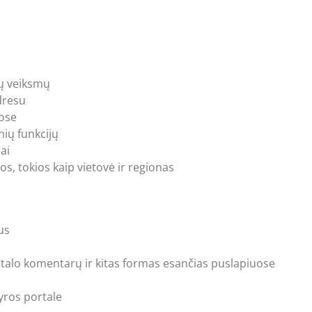
tų veiksmų
adresu
uose
ių funkcijų
ai
s, tokios kaip vietovė ir regionas
us
portalo komentarų ir kitas formas esančias puslapiuose
kyros portale