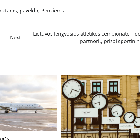
jektams
,
paveldo
,
Penkiems
Lietuvos lengvosios atletikos čempionate – d
Next:
partnerių prizai sportin
ONĖS