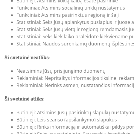
Būtinieji: Atsimins kokią kalbą esate pasirinkę
Funkciniai: Atsimins socialinių tinklų nustatymus
Funkciniai: Atsimins pasirinktus regioną ir šalį
Statistiniai: Seks Jūsų aplankytus puslapius ir juose 
Statistiniai: Seks Jūsų vietą ir regioną remdamasis J
Statistiniai: Seks kiek laiko praleidote kiekviename p
Statistiniai: Naudos surenkamų duomenų išplėstines
Ši svetainė neatliks:
Neatsimins Jūsų prisijungimo duomenų
Reklaminiai: Nepritaikys informacijos tikslinei reklam
Reklaminiai: Nerinks asmenį nustatančios informacijo
Ši svetainė atliks:
Būtinieji: Atsimins Jūsų pasirinktų slapukų nustatym
Būtinieji: Leis seanso (apsilankymo) slapukus
Būtinieji: Rinks informaciją ir automatiškai pildys 
Būtinieji: Seks kas patalpinta Jūsų prekių krepšelyje