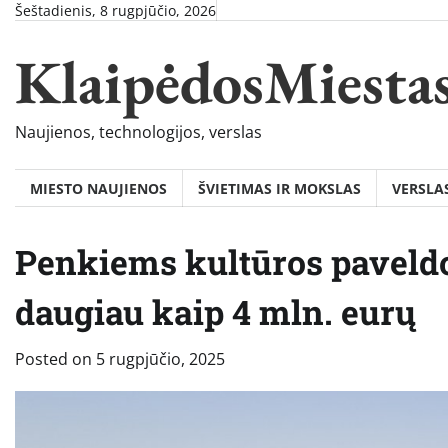
Skip
Šeštadienis, 8 rugpjūčio, 2026
to
KlaipėdosMiesta
content
Naujienos, technologijos, verslas
MIESTO NAUJIENOS
ŠVIETIMAS IR MOKSLAS
VERSLA
Penkiems kultūros paveldo
daugiau kaip 4 mln. eurų
Posted on
5 rugpjūčio, 2025