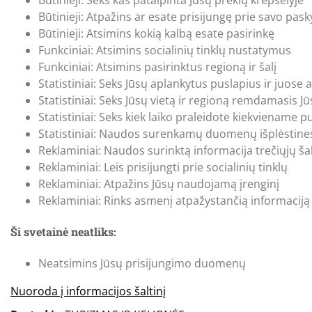
Būtinieji: Atpažins ar esate prisijungę prie savo pas
Būtinieji: Atsimins kokią kalbą esate pasirinkę
Funkciniai: Atsimins socialinių tinklų nustatymus
Funkciniai: Atsimins pasirinktus regioną ir šalį
Statistiniai: Seks Jūsų aplankytus puslapius ir juose 
Statistiniai: Seks Jūsų vietą ir regioną remdamasis J
Statistiniai: Seks kiek laiko praleidote kiekviename p
Statistiniai: Naudos surenkamų duomenų išplėstines
Reklaminiai: Naudos surinktą informacija trečiųjų ša
Reklaminiai: Leis prisijungti prie socialinių tinklų
Reklaminiai: Atpažins Jūsų naudojamą įrenginį
Reklaminiai: Rinks asmenį atpažystančią informaciją 
Ši svetainė neatliks:
Neatsimins Jūsų prisijungimo duomenų
Nuoroda į informacijos šaltinį