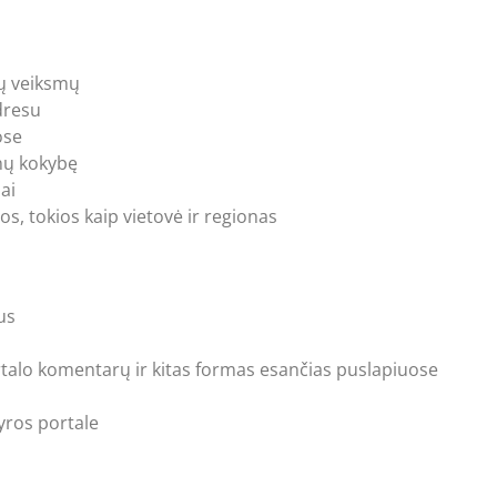
tų veiksmų
adresu
ose
enų kokybę
ai
s, tokios kaip vietovė ir regionas
us
portalo komentarų ir kitas formas esančias puslapiuose
kyros portale