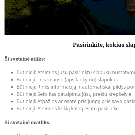
Pasirinkite, kokias sl
Ši svetainė atliks:
Būtinieji: Atsimins Jūsų pasirinktų slapukų nustatym
Būtinieji: Leis seanso (apsilankymo) slapukus
Būtinieji: Rinks informaciją ir automatiškai pildys 
Būtinieji: Seks kas patalpinta Jūsų prekių krepšelyje
Būtinieji: Atpažins ar esate prisijungę prie savo pas
Būtinieji: Atsimins kokią kalbą esate pasirinkę
Ši svetainė neatliks: