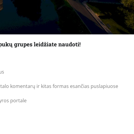
apukų grupes leidžiate naudoti!
us
portalo komentarų ir kitas formas esančias puslapiuose
kyros portale