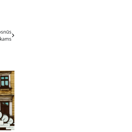
osnūs
inkams