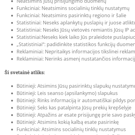
Neatsimins Jūsų prisijungimo duomenų
Funkciniai: Neatsimins socialinių tinklų nustatymų
Funkciniai: Neatsimins pasirinktų regiono ir šalie
Statistiniai: Neseks aplankytų puslapių ir juose atlik
Statistiniai: Neseks Jūsų vietovės remiantis Jūsų IP 
Statistiniai:Neseks kiek laiko Jūs praleidote puslapiu
„Statistiniai“: padidinkite statistikos funkcijų duom
Reklaminiai: Nepritaikys informacijos tikslinei reklam
Reklaminiai: Nerinks asmenį nustatančios informacijo
Ši svetainė atliks:
Būtinieji: Atsimins Jūsų pasirinktų slapukų nustatym
Būtinieji: Leis seanso (apsilankymo) slapukus
Būtinieji: Rinks informaciją ir automatiškai pildys 
Būtinieji: Seks kas patalpinta Jūsų prekių krepšelyje
Būtinieji: Atpažins ar esate prisijungę prie savo pas
Būtinieji: Atsimins kokią kalbą esate pasirinkę
Funkciniai: Atsimins socialinių tinklų nustatymus