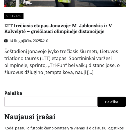
SPORTAS
LTT trečiasis etapas Jonavoje: M. Jablonskis ir V.
Kalvelytė – greičiausi olimpinėje distancijoje
14 Rugpjūčio, 2025
0
Šeštadienį Jonavoje įvyko trečiasis šių metų Lietuvos
triatlono taurės (LTT) etapas. Sportininkai varžėsi
olimpinėje, sprinto, „Tri-Fun“ bei vaikų distancijose, o
žiūrovus džiugino įtempta kova, nauji […]
Paieška
Paieška
Naujausi įrašai
Kodėl pasaulio futbolo čempionatas yra vienas iš didžiausių logistikos