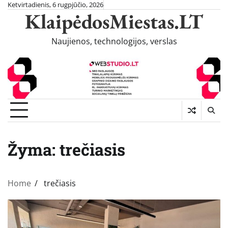
Skip
Ketvirtadienis, 6 rugpjūčio, 2026
KlaipėdosMiestas.LT
to
content
Naujienos, technologijos, verslas
Žyma:
trečiasis
Home
trečiasis