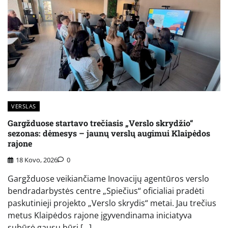
VERSLAS
Gargžduose startavo trečiasis „Verslo skrydžio“
sezonas: dėmesys – jaunų verslų augimui Klaipėdos
rajone
18 Kovo, 2026
0
Gargžduose veikiančiame Inovacijų agentūros verslo
bendradarbystės centre „Spiečius“ oficialiai pradėti
paskutinieji projekto „Verslo skrydis“ metai. Jau trečius
metus Klaipėdos rajone įgyvendinama iniciatyva
subūrė gausų būrį […]