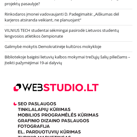
projektų pasaulyje?
Rinkodaros įmonei vadovaujanti D. Padegimaitė: „Aiškumas dėl
karjeros atsiranda veikiant, ne planuojant“
VILNIUS TECH studentai sėkmingai pasirodė Lietuvos studentų
lengvosios atletikos čempionate
Galimybė mokytis Demokratinėje kultūros mokykloje
Bibliotekoje baigėsi lietuvių kalbos mokymai trečiųjų šalių piliečiams –
įteikti pažymėjimai 19-ai dalyvių