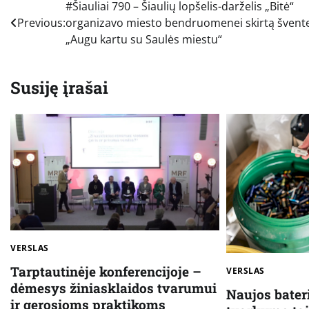
Navigacija
#Šiauliai 790 – Šiaulių lopšelis-darželis „Bitė“
Previous:
organizavo miesto bendruomenei skirtą švent
tarp
„Augu kartu su Saulės miestu“
įrašų
Susiję įrašai
VERSLAS
Tarptautinėje konferencijoje –
VERSLAS
dėmesys žiniasklaidos tvarumui
Naujos bateri
ir gerosioms praktikoms