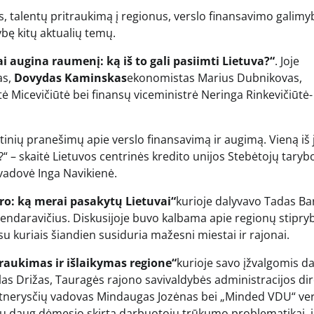
, talentų pritraukimą į regionus, verslo finansavimo galimy
bę kitų aktualių temų.
 augina raumenį: ką iš to gali pasiimti Lietuva?“
. Joje
as,
Dovydas Kaminskas
ekonomistas Marius Dubnikovas,
tė Micevičiūtė bei finansų viceministrė Neringa Rinkevičiūtė-
ktinių pranešimų apie verslo finansavimą ir augimą. Vieną iš 
“ – skaitė Lietuvos centrinės kredito unijos Stebėtojų taryb
vadovė Inga Navikienė.
tro: ką merai pasakytų Lietuvai“
kurioje dalyvavo Tadas Ba
ndaravičius. Diskusijoje buvo kalbama apie regionų stipry
 su kuriais šiandien susiduria mažesni miestai ir rajonai.
raukimas ir išlaikymas regione“
kurioje savo įžvalgomis dal
ilas Drižas, Tauragės rajono savivaldybės administracijos di
tnerysčių vadovas Mindaugas Jozėnas bei „Minded VDU“ ver
tu daug dėmesio skirta darbuotojų trūkumo problematikai, 