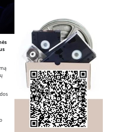
nės
us
rmą
jų
idos
ro