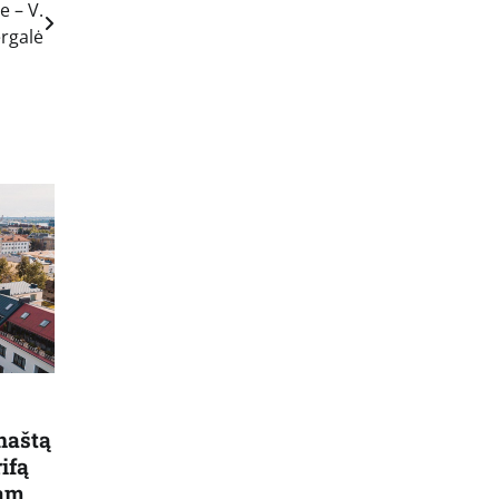
e – V.
rgalė
naštą
ifą
jam