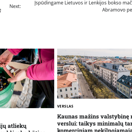
Įspūdingame Lietuvos ir Lenkijos bokso mač
Next:
ę
Abramovo pe
VERSLAS
Kaunas mažins valstybinę 
verslui: taikys minimalų tar
jų atliekų
komerciniam nekilnojama