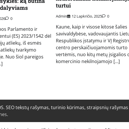
syklės: ką būtina
turtui
s dalyviams
Admin
12 Lapkričio, 2025
0
2026
0
Kaune, kaip ir visose kitose šalies
opos Parlamento ir
savivaldybėse, vadovaujantis Liet
ntui (ES) 2023/1542 dėl
Respublikos įstatymu ir VĮ Registr
ijų atliekų, iš esmės
centro perskaičiuojamomis turto
ų atliekų tvarkymo
vertėmis, nuo kitų metų įsigalios 
je. Nuo šiol pareigos
komercinio nekilnojamojo […]
…]
O tekstų rašymas, turinio kūrimas, straipsnių rašymas i
mes
.