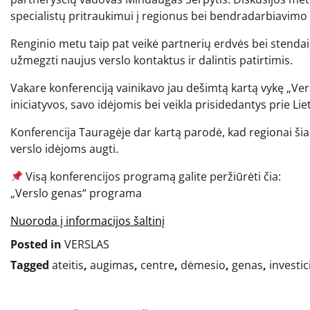
specialistų pritraukimui į regionus bei bendradarbiavimo t
Renginio metu taip pat veikė partnerių erdvės bei stendai, 
užmegzti naujus verslo kontaktus ir dalintis patirtimis.
Vakare konferenciją vainikavo jau dešimtą kartą vykę „Ver
iniciatyvos, savo idėjomis bei veikla prisidedantys prie 
Konferencija Tauragėje dar kartą parodė, kad regionai šia
verslo idėjoms augti.
Visą konferencijos programą galite peržiūrėti čia:
„Verslo genas“ programa
Nuoroda į informacijos šaltinį
Posted in
VERSLAS
Tagged
ateitis
,
augimas
,
centre
,
dėmesio
,
genas
,
investic