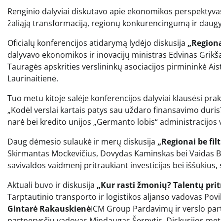
Renginio dalyviai diskutavo apie ekonomikos perspektyvas
žaliąją transformaciją, regionų konkurencingumą ir daugy
Oficialų konferencijos atidarymą lydėjo diskusija
„Regionai
dalyvavo ekonomikos ir inovacijų ministras Edvinas Grikš
Tauragės apskrities verslininkų asociacijos pirmininkė Ais
Laurinaitienė.
Tuo metu kitoje salėje konferencijos dalyviai klausėsi pra
„Kodėl verslai kartais patys sau uždaro finansavimo duris?
narė bei kredito unijos „Germanto lobis“ administracijos 
Daug dėmesio sulaukė ir merų diskusija
„Regionai be fil
Skirmantas Mockevičius, Dovydas Kaminskas bei Vaidas Be
savivaldos vaidmenį pritraukiant investicijas bei iššūkius,
Aktuali buvo ir diskusija
„Kur rasti žmonių? Talentų prit
Tarptautinio transporto ir logistikos aljanso vadovas Pov
Gintarė Rakauskienė
ICM Group Pardavimų ir verslo par
partnerysčių vadovas Mindaugas Šerpytis. Diskusijos me