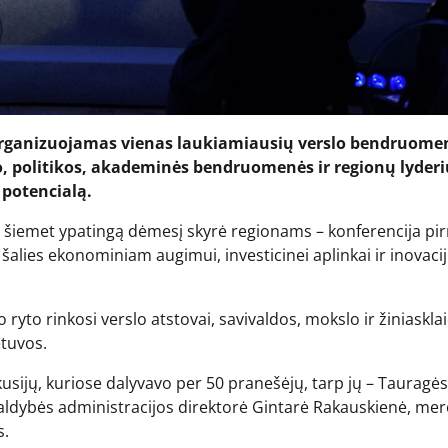
rganizuojamas vienas laukiamiausių verslo bendruome
lo, politikos, akademinės bendruomenės ir regionų lyderi
 potencialą.
šiemet ypatingą dėmesį skyrė regionams – konferencija pi
šalies ekonominiam augimui, investicinei aplinkai ir inovaci
o rinkosi verslo atstovai, savivaldos, mokslo ir žiniaskla
etuvos.
sijų, kuriose dalyvavo per 50 pranešėjų, tarp jų – Tauragės
ldybės administracijos direktorė Gintarė Rakauskienė, me
s.