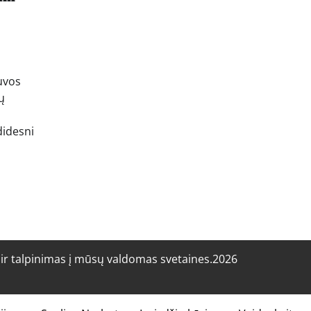
uvos
ų
didesni
r talpinimas į mūsų valdomas svetaines.2026