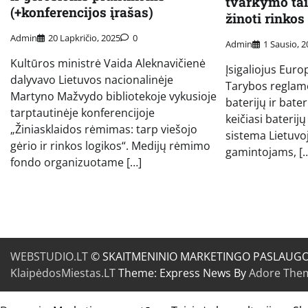
tvarkymo tai
(+konferencijos įrašas)
žinoti rinko
Admin
20 Lapkričio, 2025
0
Admin
1 Sausio, 
Kultūros ministrė Vaida Aleknavičienė
Įsigaliojus Eur
dalyvavo Lietuvos nacionalinėje
Tarybos reglame
Martyno Mažvydo bibliotekoje vykusioje
baterijų ir bater
tarptautinėje konferencijoje
keičiasi baterij
„Žiniasklaidos rėmimas: tarp viešojo
sistema Lietuvo
gėrio ir rinkos logikos“. Medijų rėmimo
gamintojams, [
fondo organizuotame […]
WEBSTUDIO.LT
© SKAITMENINIO MARKETINGO PASLAUGOS. SE
KlaipėdosMiestas.LT
Theme: Express News By
Adore The