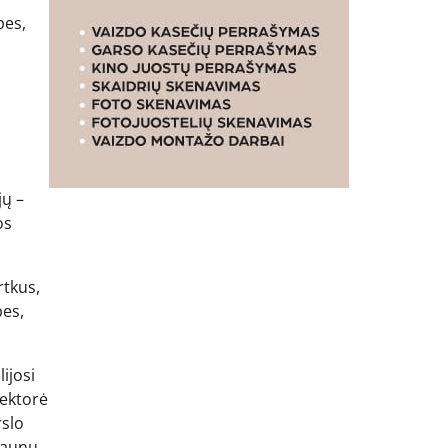
bes,
jų –
os
rtkus,
bes,
ijosi
rektorė
slo
jaunų