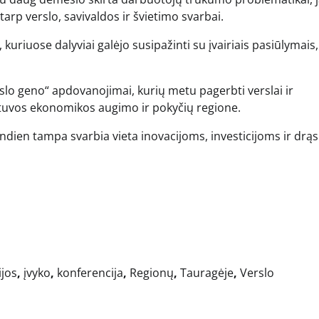
arp verslo, savivaldos ir švietimo svarbai.
kuriuose dalyviai galėjo susipažinti su įvairiais pasiūlymais,
slo geno“ apdovanojimai, kurių metu pagerbti verslai ir
Lietuvos ekonomikos augimo ir pokyčių regione.
ndien tampa svarbia vieta inovacijoms, investicijoms ir drą
ijos
,
įvyko
,
konferencija
,
Regionų
,
Tauragėje
,
Verslo