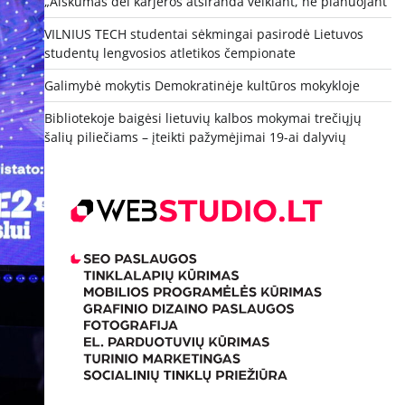
„Aiškumas dėl karjeros atsiranda veikiant, ne planuojant“
VILNIUS TECH studentai sėkmingai pasirodė Lietuvos
studentų lengvosios atletikos čempionate
Galimybė mokytis Demokratinėje kultūros mokykloje
Bibliotekoje baigėsi lietuvių kalbos mokymai trečiųjų
šalių piliečiams – įteikti pažymėjimai 19-ai dalyvių