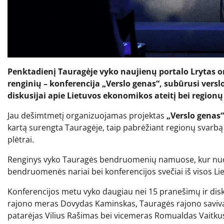
Penktadienį Tauragėje vyko naujienų portalo
Lrytas
o
renginių – konferencija „Verslo genas“, subūrusi vers
diskusijai apie Lietuvos ekonomikos ateitį bei regionų
Jau dešimtmetį organizuojamas projektas
„Verslo genas“
kartą surengta Tauragėje, taip pabrėžiant regionų svarbą 
plėtrai.
Renginys vyko Tauragės bendruomenių namuose, kur nuo ryt
bendruomenės nariai bei konferencijos svečiai iš visos Li
Konferencijos metu vyko daugiau nei 15 pranešimų ir disku
rajono meras Dovydas Kaminskas, Tauragės rajono saviva
patarėjas Vilius Rašimas bei vicemeras Romualdas Vaitku