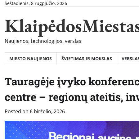
Skip
Šeštadienis, 8 rugpjūčio, 2026
to
KlaipėdosMiesta
content
Naujienos, technologijos, verslas
MIESTO NAUJIENOS
ŠVIETIMAS IR MOKSLAS
VERSLA
Tauragėje įvyko konferenc
centre – regionų ateitis, in
Posted on
6 birželio, 2026