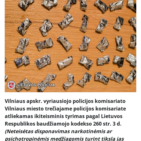
Vilniaus apskr. vyriausiojo policijos komisariato
Vilniaus miesto trečiajame policijos komisariate
atliekamas ikiteisminis tyrimas pagal Lietuvos
Respublikos baudžiamojo kodekso 260 str. 3 d.
(Neteisėtas disponavimas narkotinėmis ar
psichotropinėmis medžiagomis turint tikslą jas