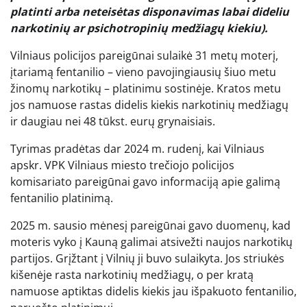
platinti arba neteisėtas disponavimas labai dideliu
narkotinių ar psichotropinių medžiagų kiekiu).
Vilniaus policijos pareigūnai sulaikė 31 metų moterį,
įtariamą fentanilio – vieno pavojingiausių šiuo metu
žinomų narkotikų – platinimu sostinėje. Kratos metu
jos namuose rastas didelis kiekis narkotinių medžiagų
ir daugiau nei 48 tūkst. eurų grynaisiais.
Tyrimas pradėtas dar 2024 m. rudenį, kai Vilniaus
apskr. VPK Vilniaus miesto trečiojo policijos
komisariato pareigūnai gavo informaciją apie galimą
fentanilio platinimą.
2025 m. sausio mėnesį pareigūnai gavo duomenų, kad
moteris vyko į Kauną galimai atsivežti naujos narkotikų
partijos. Grįžtant į Vilnių ji buvo sulaikyta. Jos striukės
kišenėje rasta narkotinių medžiagų, o per kratą
namuose aptiktas didelis kiekis jau išpakuoto fentanilio,