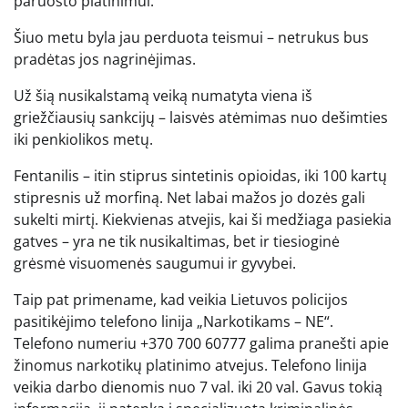
paruošto platinimui.
Šiuo metu byla jau perduota teismui – netrukus bus
pradėtas jos nagrinėjimas.
Už šią nusikalstamą veiką numatyta viena iš
griežčiausių sankcijų – laisvės atėmimas nuo dešimties
iki penkiolikos metų.
Fentanilis – itin stiprus sintetinis opioidas, iki 100 kartų
stipresnis už morfiną. Net labai mažos jo dozės gali
sukelti mirtį. Kiekvienas atvejis, kai ši medžiaga pasiekia
gatves – yra ne tik nusikaltimas, bet ir tiesioginė
grėsmė visuomenės saugumui ir gyvybei.
Taip pat primename, kad veikia Lietuvos policijos
pasitikėjimo telefono linija „Narkotikams – NE“.
Telefono numeriu +370 700 60777 galima pranešti apie
žinomus narkotikų platinimo atvejus. Telefono linija
veikia darbo dienomis nuo 7 val. iki 20 val. Gavus tokią