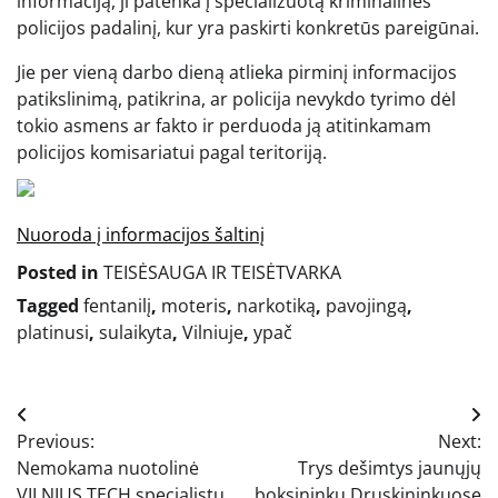
informaciją, ji patenka į specializuotą kriminalinės
policijos padalinį, kur yra paskirti konkretūs pareigūnai.
Jie per vieną darbo dieną atlieka pirminį informacijos
patikslinimą, patikrina, ar policija nevykdo tyrimo dėl
tokio asmens ar fakto ir perduoda ją atitinkamam
policijos komisariatui pagal teritoriją.
Nuoroda į informacijos šaltinį
Posted in
TEISĖSAUGA IR TEISĖTVARKA
Tagged
fentanilį
,
moteris
,
narkotiką
,
pavojingą
,
platinusi
,
sulaikyta
,
Vilniuje
,
ypač
Navigacija
Previous:
Next:
tarp
Nemokama nuotolinė
Trys dešimtys jaunųjų
VILNIUS TECH specialistų
boksininkų Druskininkuose