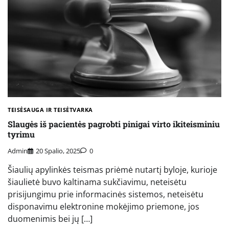
TEISĖSAUGA IR TEISĖTVARKA
Slaugės iš pacientės pagrobti pinigai virto ikiteisminiu
tyrimu
Admin
20 Spalio, 2025
0
Šiaulių apylinkės teismas priėmė nutartį byloje, kurioje
šiaulietė buvo kaltinama sukčiavimu, neteisėtu
prisijungimu prie informacinės sistemos, neteisėtu
disponavimu elektronine mokėjimo priemone, jos
duomenimis bei jų […]