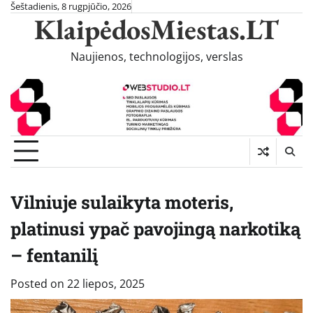
Skip
Šeštadienis, 8 rugpjūčio, 2026
KlaipėdosMiestas.LT
to
content
Naujienos, technologijos, verslas
Vilniuje sulaikyta moteris,
platinusi ypač pavojingą narkotiką
– fentanilį
Posted on
22 liepos, 2025