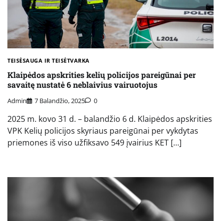
TEISĖSAUGA IR TEISĖTVARKA
Klaipėdos apskrities kelių policijos pareigūnai per
savaitę nustatė 6 neblaivius vairuotojus
Admin
7 Balandžio, 2025
0
2025 m. kovo 31 d. – balandžio 6 d. Klaipėdos apskrities
VPK Kelių policijos skyriaus pareigūnai per vykdytas
priemones iš viso užfiksavo 549 įvairius KET […]