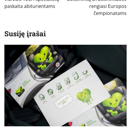
įrašų
paskaita abiturientams
rengiasi Europos
čempionatams
Susiję įrašai