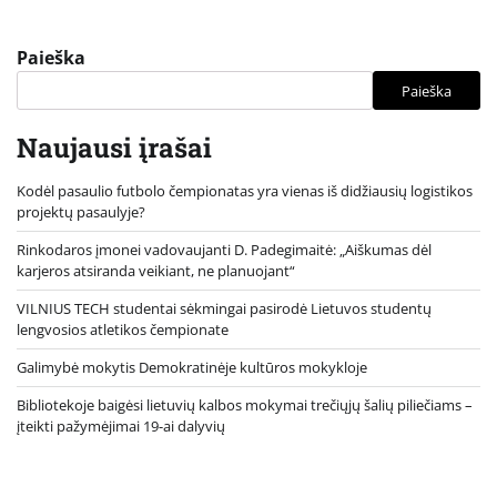
Paieška
Paieška
Naujausi įrašai
Kodėl pasaulio futbolo čempionatas yra vienas iš didžiausių logistikos
projektų pasaulyje?
Rinkodaros įmonei vadovaujanti D. Padegimaitė: „Aiškumas dėl
karjeros atsiranda veikiant, ne planuojant“
VILNIUS TECH studentai sėkmingai pasirodė Lietuvos studentų
lengvosios atletikos čempionate
Galimybė mokytis Demokratinėje kultūros mokykloje
Bibliotekoje baigėsi lietuvių kalbos mokymai trečiųjų šalių piliečiams –
įteikti pažymėjimai 19-ai dalyvių