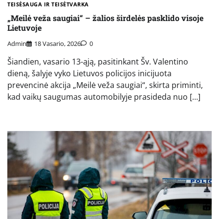
TEISĖSAUGA IR TEISĖTVARKA
„Meilė veža saugiai“ – žalios širdelės pasklido visoje
Lietuvoje
Admin
18 Vasario, 2026
0
Šiandien, vasario 13-ąją, pasitinkant Šv. Valentino
dieną, šalyje vyko Lietuvos policijos inicijuota
prevencinė akcija „Meilė veža saugiai“, skirta priminti,
kad vaikų saugumas automobilyje prasideda nuo […]