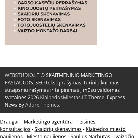
WEBSTUDIO.LT
© SKAITMENINIO MARKETINGO
PASLAUGOS. SEO tekstų rašymas, turinio kūrimas,
straipsnių rašymas ir talpinimas į mūsų valdomas
svetaines.2026
KlaipėdosMiestas.LT
Theme: Express
News By
Adore Themes
.
Draugai: -
Marketingo agentūra
-
Teisinės
konsultacijos
-
Skaidrių skenavimas
-
Klaipedos miesto
naujienos
-
Miesto naujienos
-
Saulius Narbutas
-
Įvaizdžio