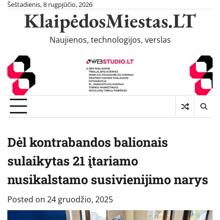
Skip
Šeštadienis, 8 rugpjūčio, 2026
KlaipėdosMiestas.LT
to
content
Naujienos, technologijos, verslas
Dėl kontrabandos balionais
sulaikytas 21 įtariamo
nusikalstamo susivienijimo narys
Posted on
24 gruodžio, 2025