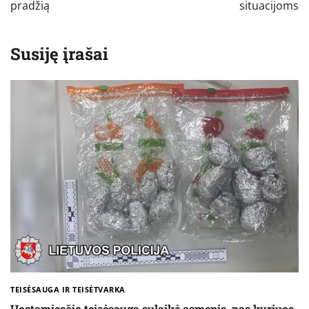
pradžią
situacijoms
Susiję įrašai
TEISĖSAUGA IR TEISĖTVARKA
Uostamiesčio teisėsauga sulaikė asmenis, pas kuriuos