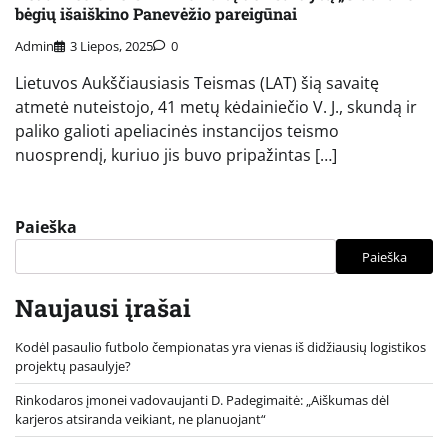
bėgių išaiškino Panevėžio pareigūnai
Admin
3 Liepos, 2025
0
Lietuvos Aukščiausiasis Teismas (LAT) šią savaitę
atmetė nuteistojo, 41 metų kėdainiečio V. J., skundą ir
paliko galioti apeliacinės instancijos teismo
nuosprendį, kuriuo jis buvo pripažintas […]
Paieška
Paieška
Naujausi įrašai
Kodėl pasaulio futbolo čempionatas yra vienas iš didžiausių logistikos
projektų pasaulyje?
Rinkodaros įmonei vadovaujanti D. Padegimaitė: „Aiškumas dėl
karjeros atsiranda veikiant, ne planuojant“