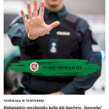
TEISĖSAUGA IR TEISĖTVARKA
Kėdainiečio verslininko kaltę dėl išardytų „Siauruko“