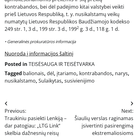
kontrabandos, bei dėl padėjimo kitai valstybei veikti
prieš Lietuvos Respubliką, t. y. nusikalstamų veikų
numatytų Lietuvos Respublikos Baudžiamojo kodekso
2
249 str. 1, 3 d., 199 str. 3 d., 199
g. 3 d., 118 g. 1 d.
• Generalinės prokuratūros informacija
Nuoroda į informacijos šaltinį
Posted in
TEISĖSAUGA IR TEISĖTVARKA
Tagged
balionais
,
dėl
,
įtariamo
,
kontrabandos
,
narys
,
nusikalstamo
,
Sulaikytas
,
susivienijimo
Navigacija
Previous:
Next:
tarp
Traukiniu pasiekti Lenkiją –
Šiaulių verslas raginamas
įrašų
dar patogiau: „LTG Link“
įsivertinti pasirengimą
skelbia dažnesnių reisų
ekstremaliosioms