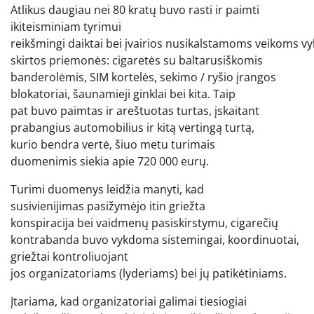
Atlikus daugiau nei 80 kratų buvo rasti ir paimti
ikiteisminiam tyrimui
reikšmingi daiktai bei įvairios nusikalstamoms veikoms vy
skirtos priemonės: cigaretės su baltarusiškomis
banderolėmis, SIM kortelės, sekimo / ryšio įrangos
blokatoriai, šaunamieji ginklai bei kita. Taip
pat buvo paimtas ir areštuotas turtas, įskaitant
prabangius automobilius ir kitą vertingą turtą,
kurio bendra vertė, šiuo metu turimais
duomenimis siekia apie 720 000 eurų.
Turimi duomenys leidžia manyti, kad
susivienijimas pasižymėjo itin griežta
konspiracija bei vaidmenų pasiskirstymu, cigarečių
kontrabanda buvo vykdoma sistemingai, koordinuotai,
griežtai kontroliuojant
jos organizatoriams (lyderiams) bei jų patikėtiniams.
Įtariama, kad organizatoriai galimai tiesiogiai