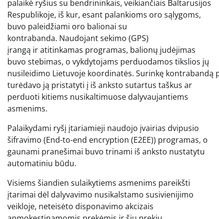
palaikė ryšius su bendrininkais, veikiančiais Baltarusijos
Respublikoje, iš kur, esant palankioms oro sąlygoms,
buvo paleidžiami oro balionai su
kontrabanda. Naudojant sekimo (GPS)
įrangą ir atitinkamas programas, balionų judėjimas
buvo stebimas, o vykdytojams perduodamos tikslios jų
nusileidimo Lietuvoje koordinatės. Surinkę kontrabandą p
turėdavo ją pristatyti į iš anksto sutartus taškus ar
perduoti kitiems nusikaltimuose dalyvaujantiems
asmenims.
Palaikydami ryšį įtariamieji naudojo įvairias dvipusio
šifravimo (End-to-end encryption (E2EE)) programas, o
gaunami pranešimai buvo trinami iš anksto nustatytu
automatiniu būdu.
Visiems šiandien sulaikytiems asmenims pareikšti
įtarimai dėl dalyvavimo nusikalstamo susivienijimo
veikloje, neteisėto disponavimo akcizais
apmokestinamomis prekėmis ir šių prekių