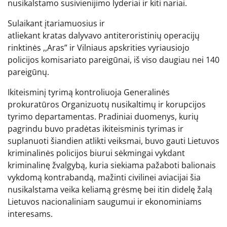
nusikalstamo susivienijimo lyderiai ir kiti nariai.
Sulaikant įtariamuosius ir
atliekant kratas dalyvavo antiteroristinių operacijų
rinktinės ,,Aras” ir Vilniaus apskrities vyriausiojo
policijos komisariato pareigūnai, iš viso daugiau nei 140
pareigūnų.
Ikiteisminį tyrimą kontroliuoja Generalinės
prokuratūros Organizuotų nusikaltimų ir korupcijos
tyrimo departamentas. Pradiniai duomenys, kurių
pagrindu buvo pradėtas ikiteisminis tyrimas ir
suplanuoti šiandien atlikti veiksmai, buvo gauti Lietuvos
kriminalinės policijos biurui sėkmingai vykdant
kriminalinę žvalgybą, kuria siekiama pažaboti balionais
vykdomą kontrabandą, mažinti civilinei aviacijai šia
nusikalstama veika keliamą grėsmę bei itin didelę žalą
Lietuvos nacionaliniam saugumui ir ekonominiams
interesams.