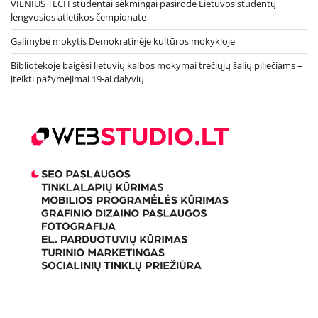
VILNIUS TECH studentai sėkmingai pasirodė Lietuvos studentų
lengvosios atletikos čempionate
Galimybė mokytis Demokratinėje kultūros mokykloje
Bibliotekoje baigėsi lietuvių kalbos mokymai trečiųjų šalių piliečiams –
įteikti pažymėjimai 19-ai dalyvių