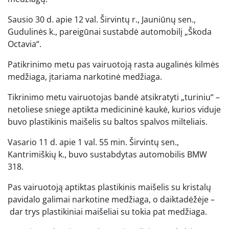
Sausio 30 d. apie 12 val. Širvintų r., Jauniūnų sen.,
Gudulinės k., pareigūnai sustabdė automobilį „Škoda
Octavia“.
Patikrinimo metu pas vairuotoją rasta augalinės kilmės
medžiaga, įtariama narkotinė medžiaga.
Tikrinimo metu vairuotojas bandė atsikratyti „turiniu“ –
netoliese sniege aptikta medicininė kaukė, kurios viduje
buvo plastikinis maišelis su baltos spalvos milteliais.
Vasario 11 d. apie 1 val. 55 min. Širvintų sen.,
Kantrimiškių k., buvo sustabdytas automobilis BMW
318.
Pas vairuotoją aptiktas plastikinis maišelis su kristalų
pavidalo galimai narkotine medžiaga, o daiktadėžėje –
dar trys plastikiniai maišeliai su tokia pat medžiaga.