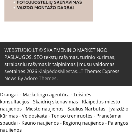
WEBSTUDIO.LT
© SKAITMENINIO MARKETINGO
PASLAUGOS. SEO tekstų rašymas, turinio kūrimas,
straipsnių rašymas ir talpinimas į mūsų valdomas
svetaines.2026
KlaipėdosMiestas.LT
Theme: Express
News By
Adore Themes
.
Draugai: -
Marketingo agentūra
-
Teisinės
konsultacijos
-
Skaidrių skenavimas
-
Klaipedos miesto
naujienos
-
Miesto naujienos
-
Saulius Narbutas
-
Įvaizdžio
kūrimas
-
Veidoskaita
-
Teniso treniruotės
- Pranešimai
spaudai -
Kauno naujienos
-
Regionų naujienos
-
Palangos
naujienos