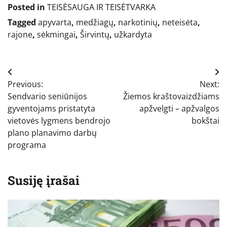
Posted in
TEISĖSAUGA IR TEISĖTVARKA
Tagged
apyvarta
,
medžiagų
,
narkotinių
,
neteisėta
,
rajone
,
sėkmingai
,
Širvintų
,
užkardyta
Navigacija
Previous:
Next:
tarp
Sendvario seniūnijos
Žiemos kraštovaizdžiams
įrašų
gyventojams pristatyta
apžvelgti – apžvalgos
vietovės lygmens bendrojo
bokštai
plano planavimo darbų
programa
Susiję įrašai