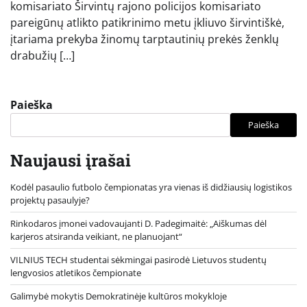
komisariato Širvintų rajono policijos komisariato
pareigūnų atlikto patikrinimo metu įkliuvo širvintiškė,
įtariama prekyba žinomų tarptautinių prekės ženklų
drabužių […]
Paieška
Paieška
Naujausi įrašai
Kodėl pasaulio futbolo čempionatas yra vienas iš didžiausių logistikos
projektų pasaulyje?
Rinkodaros įmonei vadovaujanti D. Padegimaitė: „Aiškumas dėl
karjeros atsiranda veikiant, ne planuojant“
VILNIUS TECH studentai sėkmingai pasirodė Lietuvos studentų
lengvosios atletikos čempionate
Galimybė mokytis Demokratinėje kultūros mokykloje