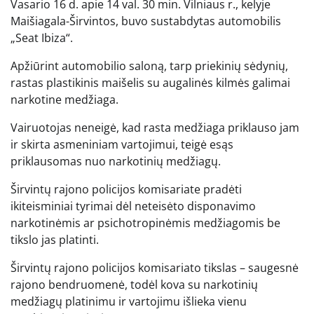
Vasario 16 d. apie 14 val. 30 min. Vilniaus r., kelyje
Maišiagala-Širvintos, buvo sustabdytas automobilis
„Seat Ibiza“.
Apžiūrint automobilio saloną, tarp priekinių sėdynių,
rastas plastikinis maišelis su augalinės kilmės galimai
narkotine medžiaga.
Vairuotojas neneigė, kad rasta medžiaga priklauso jam
ir skirta asmeniniam vartojimui, teigė esąs
priklausomas nuo narkotinių medžiagų.
Širvintų rajono policijos komisariate pradėti
ikiteisminiai tyrimai dėl neteisėto disponavimo
narkotinėmis ar psichotropinėmis medžiagomis be
tikslo jas platinti.
Širvintų rajono policijos komisariato tikslas – saugesnė
rajono bendruomenė, todėl kova su narkotinių
medžiagų platinimu ir vartojimu išlieka vienu