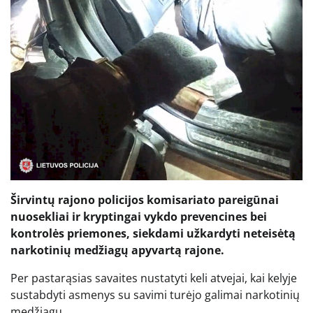
Širvintų rajono policijos komisariato pareigūnai
nuosekliai ir kryptingai vykdo prevencines bei
kontrolės priemones, siekdami užkardyti neteisėtą
narkotinių medžiagų apyvartą rajone.
Per pastarąsias savaites nustatyti keli atvejai, kai kelyje
sustabdyti asmenys su savimi turėjo galimai narkotinių
medžiagų.