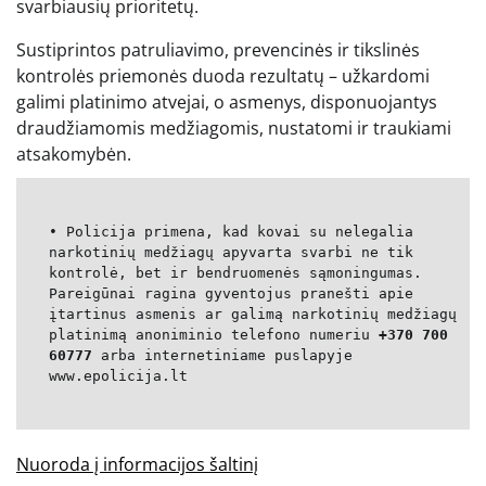
svarbiausių prioritetų.
Sustiprintos patruliavimo, prevencinės ir tikslinės
kontrolės priemonės duoda rezultatų – užkardomi
galimi platinimo atvejai, o asmenys, disponuojantys
draudžiamomis medžiagomis, nustatomi ir traukiami
atsakomybėn.
• Policija primena, kad kovai su nelegalia
narkotinių medžiagų apyvarta svarbi ne tik
kontrolė, bet ir bendruomenės sąmoningumas.
Pareigūnai ragina gyventojus pranešti apie
įtartinus asmenis ar galimą narkotinių medžiagų
platinimą anoniminio telefono numeriu
+370 700
60777
arba internetiniame puslapyje
www.epolicija.lt
Nuoroda į informacijos šaltinį