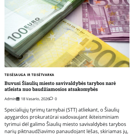
TEISĖSAUGA IR TEISĖTVARKA
Buvusi Šiaulių miesto savivaldybės tarybos narė
atleista nuo baudžiamosios atsakomybės
Admin
18 Vasario, 2026
0
Specialiųjų tyrimų tarnybai (STT) atliekant, o Šiaulių
apygardos prokuratūrai vadovaujant ikiteisminiam
tyrimui dėl galimo Šiaulių miesto savivaldybės tarybos
narių piktnaudžiavimo panaudojant lėšas, skiriamas jų,