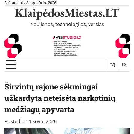
Skip
Šeštadienis, 8 rugpjūčio, 2026
KlaipėdosMiestas.LT
to
content
Naujienos, technologijos, verslas
Širvintų rajone sėkmingai
užkardyta neteisėta narkotinių
medžiagų apyvarta
Posted on
1 kovo, 2026