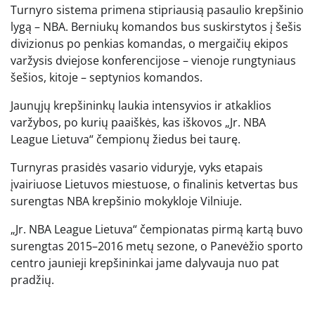
Turnyro sistema primena stipriausią pasaulio krepšinio
lygą – NBA. Berniukų komandos bus suskirstytos į šešis
divizionus po penkias komandas, o mergaičių ekipos
varžysis dviejose konferencijose – vienoje rungtyniaus
šešios, kitoje – septynios komandos.
Jaunųjų krepšininkų laukia intensyvios ir atkaklios
varžybos, po kurių paaiškės, kas iškovos „Jr. NBA
League Lietuva“ čempionų žiedus bei taurę.
Turnyras prasidės vasario viduryje, vyks etapais
įvairiuose Lietuvos miestuose, o finalinis ketvertas bus
surengtas NBA krepšinio mokykloje Vilniuje.
„Jr. NBA League Lietuva“ čempionatas pirmą kartą buvo
surengtas 2015–2016 metų sezone, o Panevėžio sporto
centro jaunieji krepšininkai jame dalyvauja nuo pat
pradžių.