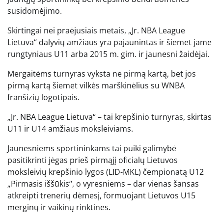
susidomėjimo.
Skirtingai nei praėjusiais metais, „Jr. NBA League
Lietuva“ dalyvių amžiaus yra pajaunintas ir šiemet jame
rungtyniaus U11 arba 2015 m. gim. ir jaunesni žaidėjai.
Mergaitėms turnyras vyksta ne pirmą kartą, bet jos
pirmą kartą šiemet vilkės marškinėlius su WNBA
franšizių logotipais.
„Jr. NBA League Lietuva“ – tai krepšinio turnyras, skirtas
U11 ir U14 amžiaus moksleiviams.
Jaunesniems sportininkams tai puiki galimybė
pasitikrinti jėgas prieš pirmąjį oficialų Lietuvos
moksleivių krepšinio lygos (LID-MKL) čempionatą U12
„Pirmasis iššūkis“, o vyresniems – dar vienas šansas
atkreipti trenerių dėmesį, formuojant Lietuvos U15
merginų ir vaikinų rinktines.