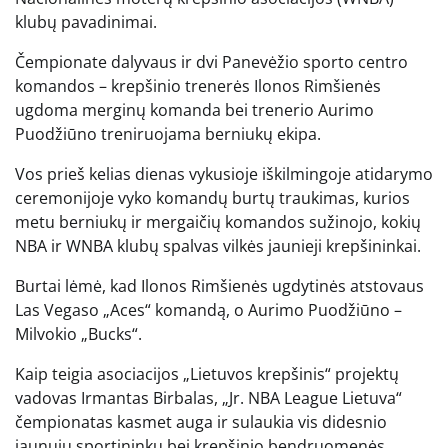
klubų pavadinimai.
Čempionate dalyvaus ir dvi Panevėžio sporto centro
komandos – krepšinio trenerės Ilonos Rimšienės
ugdoma merginų komanda bei trenerio Aurimo
Puodžiūno treniruojama berniukų ekipa.
Vos prieš kelias dienas vykusioje iškilmingoje atidarymo
ceremonijoje vyko komandų burtų traukimas, kurios
metu berniukų ir mergaičių komandos sužinojo, kokių
NBA ir WNBA klubų spalvas vilkės jaunieji krepšininkai.
Burtai lėmė, kad Ilonos Rimšienės ugdytinės atstovaus
Las Vegaso „Aces“ komandą, o Aurimo Puodžiūno –
Milvokio „Bucks“.
Kaip teigia asociacijos „Lietuvos krepšinis“ projektų
vadovas Irmantas Birbalas, „Jr. NBA League Lietuva“
čempionatas kasmet auga ir sulaukia vis didesnio
jaunųjų sportininkų bei krepšinio bendruomenės