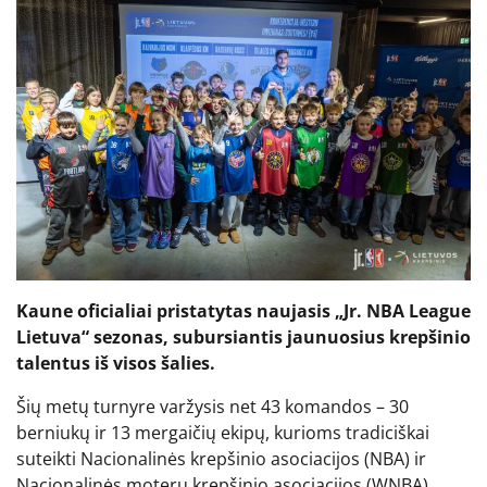
Kaune oficialiai pristatytas naujasis „Jr. NBA League
Lietuva“ sezonas, subursiantis jaunuosius krepšinio
talentus iš visos šalies.
Šių metų turnyre varžysis net 43 komandos – 30
berniukų ir 13 mergaičių ekipų, kurioms tradiciškai
suteikti Nacionalinės krepšinio asociacijos (NBA) ir
Nacionalinės moterų krepšinio asociacijos (WNBA)