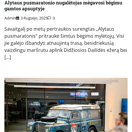
Alytaus pusmaratonio nugalėtojas mėgavosi bėgimu
gamtos apsuptyje
Admin
3 Rugsėjo, 2025
0
Savaitgalį po metų pertraukos surengtas „Alytaus
pusmaratonis“ pritraukė šimtus bėgimo mylėtojų. Visi
jie galėjo išbandyti atnaujintą trasą, besidriekusią
vaizdingu maršrutu aplink Didžiosios Dailidės ežerą bei
[…]