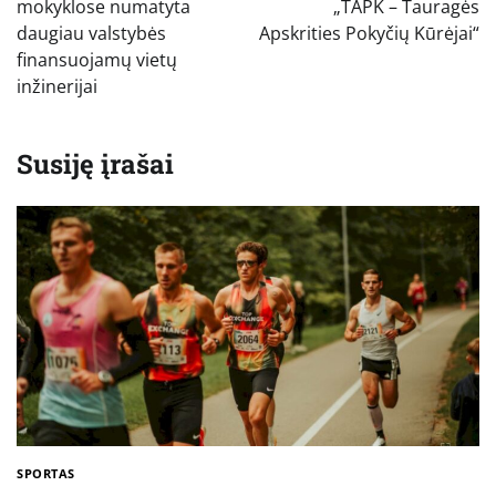
įrašų
mokyklose numatyta
„TAPK – Tauragės
daugiau valstybės
Apskrities Pokyčių Kūrėjai“
finansuojamų vietų
inžinerijai
Susiję įrašai
SPORTAS