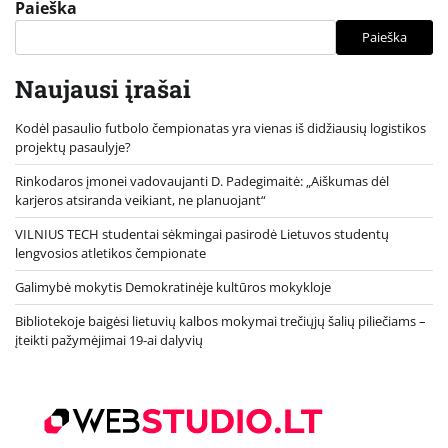
Paieška
Paieška
Naujausi įrašai
Kodėl pasaulio futbolo čempionatas yra vienas iš didžiausių logistikos
projektų pasaulyje?
Rinkodaros įmonei vadovaujanti D. Padegimaitė: „Aiškumas dėl
karjeros atsiranda veikiant, ne planuojant“
VILNIUS TECH studentai sėkmingai pasirodė Lietuvos studentų
lengvosios atletikos čempionate
Galimybė mokytis Demokratinėje kultūros mokykloje
Bibliotekoje baigėsi lietuvių kalbos mokymai trečiųjų šalių piliečiams –
įteikti pažymėjimai 19-ai dalyvių