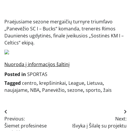
Praėjusiame sezone mergaičių turnyre triumfavo
„Panevėžio SC I – Bucks“ komanda, trenerės Rimos
Daunienės ugdytinės, finale įveikusios „Sostinės KM I –
Celtics“ ekipą.
Nuoroda į informacijos šaltinį
Posted in
SPORTAS
Tagged
centro
,
krepšininkai
,
League
,
Lietuva
,
naujajame
,
NBA
,
Panevėžio
,
sezone
,
sporto
,
žais
Navigacija
Previous:
Next:
tarp
Šiemet profesinėse
Išvyka į Šilalę su projektu