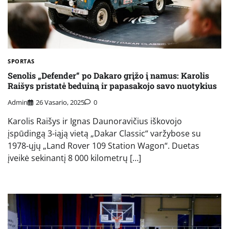
SPORTAS
Senolis „Defender“ po Dakaro grįžo į namus: Karolis
Raišys pristatė beduiną ir papasakojo savo nuotykius
Admin
26 Vasario, 2025
0
Karolis Raišys ir Ignas Daunoravičius iškovojo
įspūdingą 3-iąją vietą „Dakar Classic“ varžybose su
1978-ųjų „Land Rover 109 Station Wagon“. Duetas
įveikė sekinantį 8 000 kilometrų […]