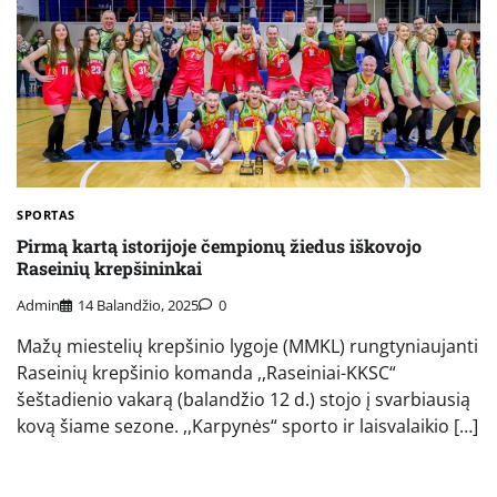
SPORTAS
Pirmą kartą istorijoje čempionų žiedus iškovojo
Raseinių krepšininkai
Admin
14 Balandžio, 2025
0
Mažų miestelių krepšinio lygoje (MMKL) rungtyniaujanti
Raseinių krepšinio komanda ,,Raseiniai-KKSC“
šeštadienio vakarą (balandžio 12 d.) stojo į svarbiausią
kovą šiame sezone. ,,Karpynės“ sporto ir laisvalaikio […]