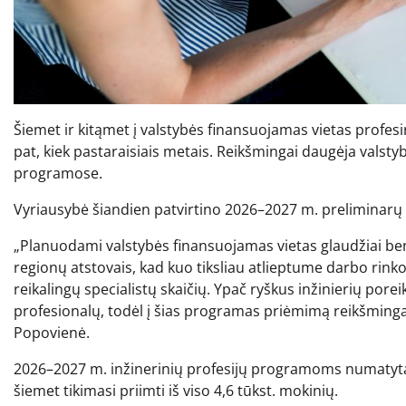
Šiemet ir kitąmet į valstybės finansuojamas vietas profes
pat, kiek pastaraisiais metais. Reikšmingai daugėja valst
programose.
Vyriausybė šiandien patvirtino 2026–2027 m. preliminarų
„Planuodami valstybės finansuojamas vietas glaudžiai b
regionų atstovais, kad kuo tiksliau atlieptume darbo rin
reikalingų specialistų skaičių. Ypač ryškus inžinierių porei
profesionalų, todėl į šias programas priėmimą reikšminga
Popovienė.
2026–2027 m. inžinerinių profesijų programoms numatyta 
šiemet tikimasi priimti iš viso 4,6 tūkst. mokinių.