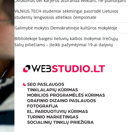
„Aiškumas dėl karjeros atsiranda veikiant, ne planuojant“
VILNIUS TECH studentai sėkmingai pasirodė Lietuvos
studentų lengvosios atletikos čempionate
Galimybė mokytis Demokratinėje kultūros mokykloje
Bibliotekoje baigėsi lietuvių kalbos mokymai trečiųjų
šalių piliečiams – įteikti pažymėjimai 19-ai dalyvių