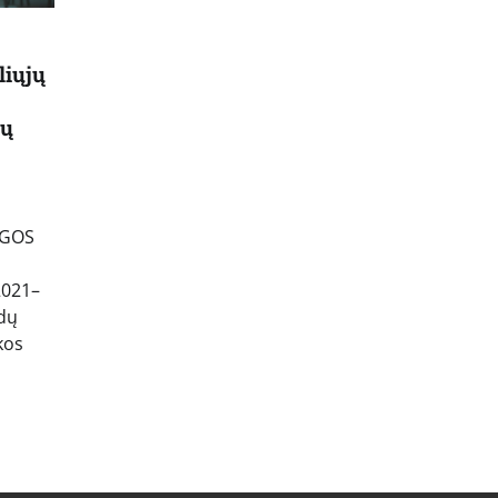
iųjų
rų
NGOS
2021–
dų
kos