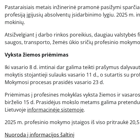
Pastaraisiais metais inžinerinė pramonė pasižymi sparčia
profesiją įgijusių absolventų įsidarbinimo lygiu. 2025 m. 
mokinių.
Atsižvelgiant į darbo rinkos poreikius, daugiau valstybės 
saugos, transporto, žemės ūkio sričių profesinio mokym
Vyksta žiemos priėmimas
Iki vasario 8 d. imtinai dar galima teikti prašymus dalyv
mokytis stojantieji sulauks vasario 11 d., o sutartis su p
Mokymosi procesas prasidės vasario 23 d.
Priėmimas į profesines mokyklas vyksta žiemos ir vasaros 
birželio 15 d. Prasidėjus mokslo metams galima pretenduo
Lietuvoje
informacinėje sistemoje
.
2025 m. profesinio mokymo įstaigos iš viso pritraukė 20,5
Nuoroda į informacijos šaltinį