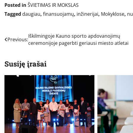
Posted in
ŠVIETIMAS IR MOKSLAS
Tagged
daugiau
,
finansuojamų
,
inžinerijai
,
Mokyklose
,
nu
Navigacija
Iškilmingoje Kauno sporto apdovanojimų
Previous:
ceremonijoje pagerbti geriausi miesto atletai
tarp
įrašų
Susiję įrašai