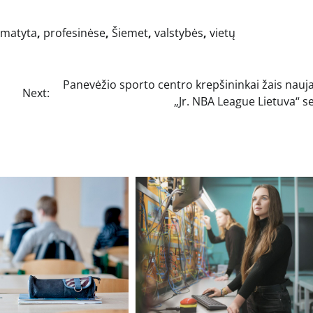
matyta
,
profesinėse
,
Šiemet
,
valstybės
,
vietų
Panevėžio sporto centro krepšininkai žais nauj
Next:
„Jr. NBA League Lietuva“ 