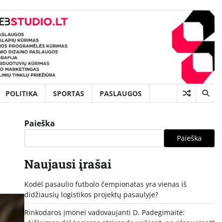
POLITIKA
SPORTAS
PASLAUGOS
Paieška
Paieška
Naujausi įrašai
Kodėl pasaulio futbolo čempionatas yra vienas iš
didžiausių logistikos projektų pasaulyje?
Rinkodaros įmonei vadovaujanti D. Padegimaitė: