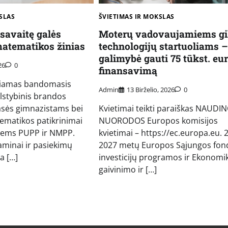
SLAS
ŠVIETIMAS IR MOKSLAS
 savaitę galės
Moterų vadovaujamiems gil
matematikos žinias
technologijų startuoliams –
galimybė gauti 75 tūkst. eu
26
0
finansavimą
ngiamas bandomasis
Admin
13 Birželio, 2026
0
lstybinis brandos
lasės gimnazistams bei
Kvietimai teikti paraiškas NAUDI
ematikos patikrinimai
NUORODOS Europos komisijos
siems PUPP ir NMPP.
kvietimai – https://ec.europa.eu. 
minai ir pasiekimų
2027 metų Europos Sąjungos fon
a […]
investicijų programos ir Ekonomi
gaivinimo ir […]