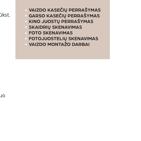
ūkst.
nuo