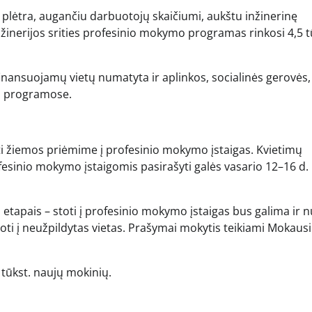
 plėtra, augančiu darbuotojų skaičiumi, aukštu inžinerinę
inžinerijos srities profesinio mokymo programas rinkosi 4,5 t
finansuojamų vietų numatyta ir aplinkos, socialinės gerovės,
o programose.
auti žiemos priėmime į profesinio mokymo įstaigas. Kvietimų
rofesinio mokymo įstaigomis pasirašyti galės vasario 12–16 d.
etapais – stoti į profesinio mokymo įstaigas bus galima ir 
ti į neužpildytas vietas. Prašymai mokytis teikiami Mokausi
 tūkst. naujų mokinių.