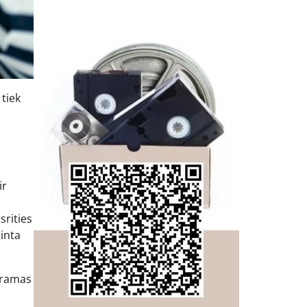
tiek
ir
ą
srities
inta
gramas