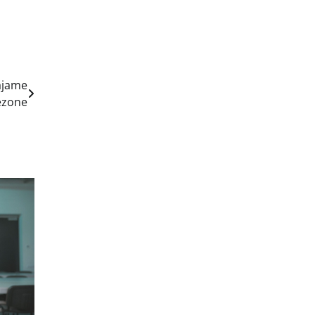
ajame
sezone