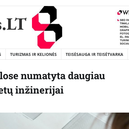
s.LT
S
TURIZMAS IR KELIONĖS
TEISĖSAUGA IR TEISĖTVARKA
lose numatyta daugiau
tų inžinerijai