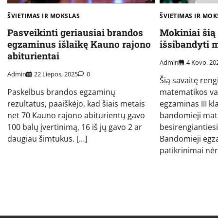
ŠVIETIMAS IR MOK
ŠVIETIMAS IR MOKSLAS
Mokiniai šią
Pasveikinti geriausiai brandos
išsibandyti 
egzaminus išlaikę Kauno rajono
abiturientai
Admin
4 Kovo, 20
Admin
22 Liepos, 2025
0
Šią savaitę re
matematikos va
Paskelbus brandos egzaminų
egzaminas III k
rezultatus, paaiškėjo, kad šiais metais
bandomieji mat
net 70 Kauno rajono abiturientų gavo
besirengiantie
100 balų įvertinimą, 16 iš jų gavo 2 ar
Bandomieji egza
daugiau šimtukus. […]
patikrinimai nėr