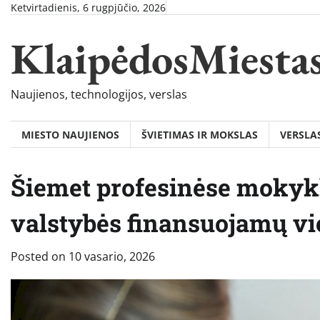
Skip
Ketvirtadienis, 6 rugpjūčio, 2026
to
KlaipėdosMiesta
content
Naujienos, technologijos, verslas
MIESTO NAUJIENOS
ŠVIETIMAS IR MOKSLAS
VERSLA
Šiemet profesinėse mokyk
valstybės finansuojamų vie
Posted on
10 vasario, 2026