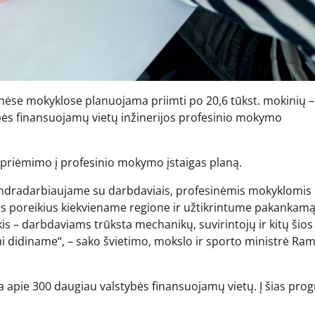
inėse mokyklose planuojama priimti po 20,6 tūkst. mokinių – 
ybės finansuojamų vietų inžinerijos profesinio mokymo
 priėmimo į profesinio mokymo įstaigas planą.
endradarbiaujame su darbdaviais, profesinėmis mokyklomis 
kos poreikius kiekviename regione ir užtikrintume pakankam
kis – darbdaviams trūksta mechanikų, suvirintojų ir kitų šios 
i didiname“, – sako švietimo, mokslo ir sporto ministrė Ram
apie 300 daugiau valstybės finansuojamų vietų. Į šias pro