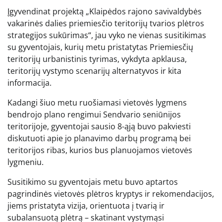
Įgyvendinat projektą „Klaipėdos rajono savivaldybės
vakarinės dalies priemiesčio teritorijų tvarios plėtros
strategijos sukūrimas“, jau vyko ne vienas susitikimas
su gyventojais, kurių metu pristatytas Priemiesčių
teritorijų urbanistinis tyrimas, vykdyta apklausa,
teritorijų vystymo scenarijų alternatyvos ir kita
informacija.
Kadangi šiuo metu ruošiamasi vietovės lygmens
bendrojo plano rengimui Sendvario seniūnijos
teritorijoje, gyventojai sausio 8-ąją buvo pakviesti
diskutuoti apie jo planavimo darbų programą bei
teritorijos ribas, kurios bus planuojamos vietovės
lygmeniu.
Susitikimo su gyventojais metu buvo aptartos
pagrindinės vietovės plėtros kryptys ir rekomendacijos,
jiems pristatyta vizija, orientuota į tvarią ir
subalansuotą plėtrą – skatinant vystymąsi