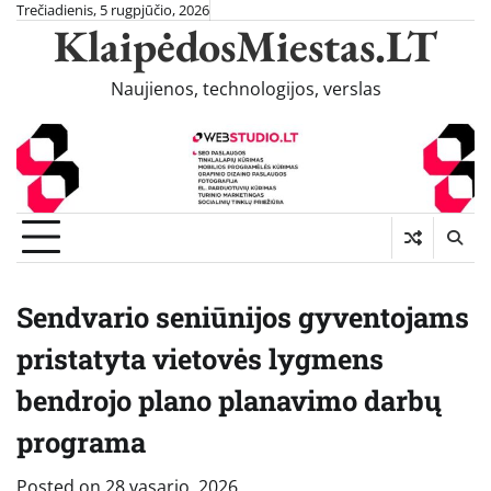
Skip
Trečiadienis, 5 rugpjūčio, 2026
KlaipėdosMiestas.LT
to
content
Naujienos, technologijos, verslas
Sendvario seniūnijos gyventojams
pristatyta vietovės lygmens
bendrojo plano planavimo darbų
programa
Posted on
28 vasario, 2026