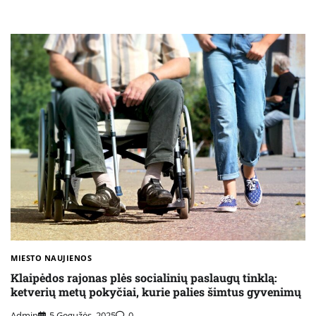
MIESTO NAUJIENOS
Klaipėdos rajonas plės socialinių paslaugų tinklą:
ketverių metų pokyčiai, kurie palies šimtus gyvenimų
Admin
5 Gegužės, 2025
0