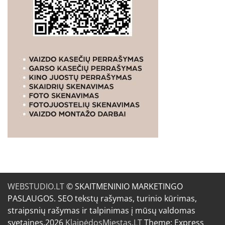
WEBSTUDIO.LT
© SKAITMENINIO MARKETINGO
PASLAUGOS. SEO tekstų rašymas, turinio kūrimas,
straipsnių rašymas ir talpinimas į mūsų valdomas
svetaines.2026
KlaipėdosMiestas.LT
Theme: Express