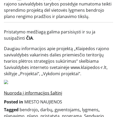
rajono savivaldybės tarybos posėdyje numatoma teikti
sprendimo projektą dėl vietovės lygmens bendrojo
plano rengimo pradžios ir planavimo tikslų.
Pristatymo medžiagą galima parsisiųsti ir su ja
susipažinti
ČIA
.
Daugiau informacijos apie projektą „Klaipėdos rajono
savivaldybės vakarinės dalies priemiesčio teritorijų
tvarios plėtros strategijos sukūrimas“ skelbiama
Savivaldybės interneto svetainėje www.klaipedos-r.lt,
skiltyje „Projektai“, „Vykdomi projektai“.
Nuoroda į informacijos šaltinį
Posted in
MIESTO NAUJIENOS
Tagged
bendrojo
,
darbų
,
gyventojams
,
lygmens
,
planavimo
,
plano
,
pristatyta
,
programa
,
Sendvario
,