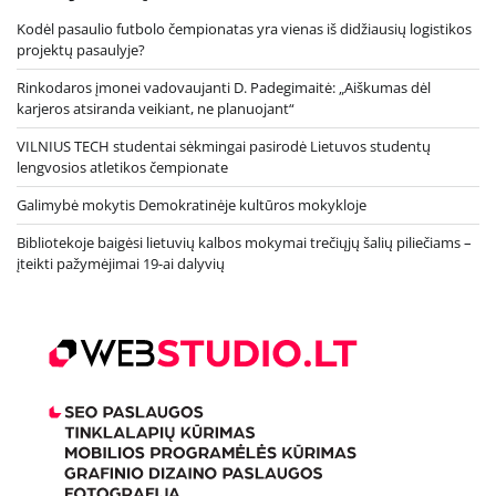
Kodėl pasaulio futbolo čempionatas yra vienas iš didžiausių logistikos
projektų pasaulyje?
Rinkodaros įmonei vadovaujanti D. Padegimaitė: „Aiškumas dėl
karjeros atsiranda veikiant, ne planuojant“
VILNIUS TECH studentai sėkmingai pasirodė Lietuvos studentų
lengvosios atletikos čempionate
Galimybė mokytis Demokratinėje kultūros mokykloje
Bibliotekoje baigėsi lietuvių kalbos mokymai trečiųjų šalių piliečiams –
įteikti pažymėjimai 19-ai dalyvių