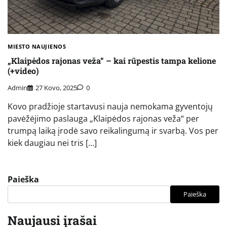
MIESTO NAUJIENOS
„Klaipėdos rajonas veža“ – kai rūpestis tampa kelione
(+video)
Admin
27 Kovo, 2025
0
Kovo pradžioje startavusi nauja nemokama gyventojų
pavėžėjimo paslauga „Klaipėdos rajonas veža“ per
trumpą laiką įrodė savo reikalingumą ir svarbą. Vos per
kiek daugiau nei tris […]
Paieška
Paieška
Naujausi įrašai