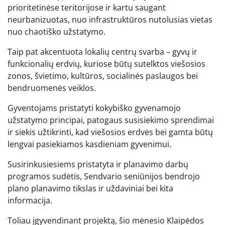
prioritetinėse teritorijose ir kartu saugant
neurbanizuotas, nuo infrastruktūros nutolusias vietas
nuo chaotiško užstatymo.
Taip pat akcentuota lokalių centrų svarba – gyvų ir
funkcionalių erdvių, kuriose būtų sutelktos viešosios
zonos, švietimo, kultūros, socialinės paslaugos bei
bendruomenės veiklos.
Gyventojams pristatyti kokybiško gyvenamojo
užstatymo principai, patogaus susisiekimo sprendimai
ir siekis užtikrinti, kad viešosios erdvės bei gamta būtų
lengvai pasiekiamos kasdieniam gyvenimui.
Susirinkusiesiems pristatyta ir planavimo darbų
programos sudėtis, Sendvario seniūnijos bendrojo
plano planavimo tikslas ir uždaviniai bei kita
informacija.
Toliau įgyvendinant projektą, šio mėnesio Klaipėdos