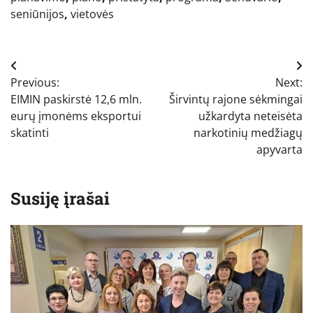
seniūnijos
,
vietovės
Navigacija
Previous:
Next:
tarp
EIMIN paskirstė 12,6 mln.
Širvintų rajone sėkmingai
įrašų
eurų įmonėms eksportui
užkardyta neteisėta
skatinti
narkotinių medžiagų
apyvarta
Susiję įrašai